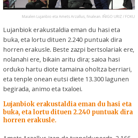
Maialen Lujanbio eta Amets Arzallus, finalean. IÑIGO URIZ / FOKU
Lujanbiok erakustaldia eman du hasi eta
buka, eta lortu dituen 2.240 puntuak dira
horren erakusle. Beste zazpi bertsolariak ere,
nolanahi ere, bikain aritu dira; saioa hasi
orduko hartu diote tamaina oholtza berriari,
eta tenple onean eutsi diete 13.300 lagunen
begirada, animo eta txaloei.
Lujanbiok erakustaldia eman du hasi eta
buka, eta lortu dituen 2.240 puntuak dira
horren erakusle.