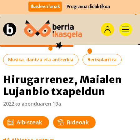
Ikasleen lanak
Programa didaktikoa
Musika, dantza eta antzerkia
Bertsolaritza
Hirugarrenez, Maialen
Lujanbio txapeldun
2022ko abenduaren 19a
Albisteak
Bideoak