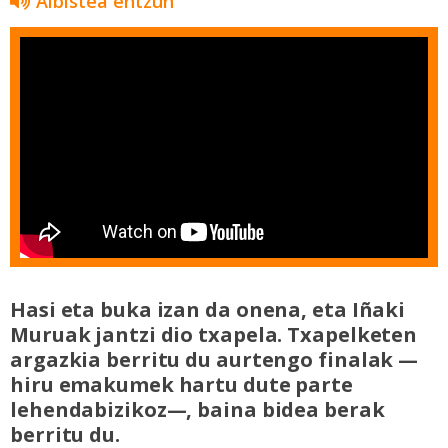
Albistea entzun
Hasi eta buka izan da onena, eta Iñaki
Muruak jantzi dio txapela. Txapelketen
argazkia berritu du aurtengo finalak —
hiru emakumek hartu dute parte
lehendabizikoz—, baina bidea berak
berritu du.