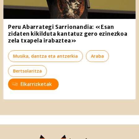
Peru Abarrategi Sarrionandia: «Esan
zidaten kikilduta kantatuz gero ezinezkoa
zela txapela irabaztea»
Musika, dantza eta antzerkia
Araba
Bertsolaritza
Elkarrizketak