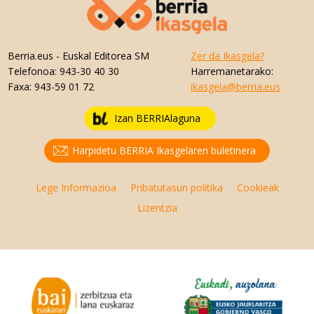
Berria.eus
- Euskal Editorea SM
Zer da Ikasgela?
Telefonoa:
943-30 40 30
Harremanetarako:
Faxa:
943-59 01 72
ikasgela@berria.eus
Izan BERRIAlaguna
Harpidetu BERRIA Ikasgelaren buletinera
Lege Informazioa
Pribatutasun politika
Cookieak
Lizentzia