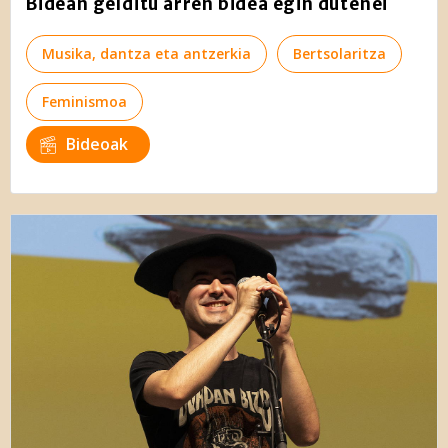
Bidean gelditu arren bidea egin dutenei
Musika, dantza eta antzerkia
Bertsolaritza
Feminismoa
Bideoak