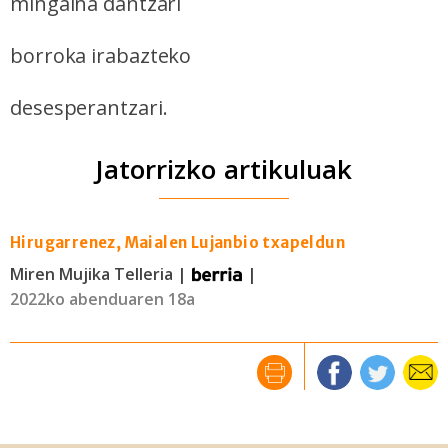
mingaina dantzari
borroka irabazteko
desesperantzari.
Jatorrizko artikuluak
Hirugarrenez, Maialen Lujanbio txapeldun
Miren Mujika Telleria |
|
2022ko abenduaren 18a