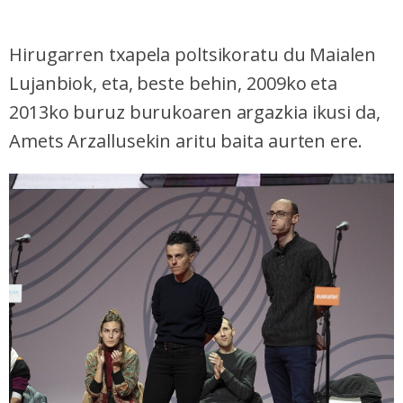
Hirugarren txapela poltsikoratu du Maialen
Lujanbiok, eta, beste behin, 2009ko eta
2013ko buruz burukoaren argazkia ikusi da,
Amets Arzallusekin aritu baita aurten ere.