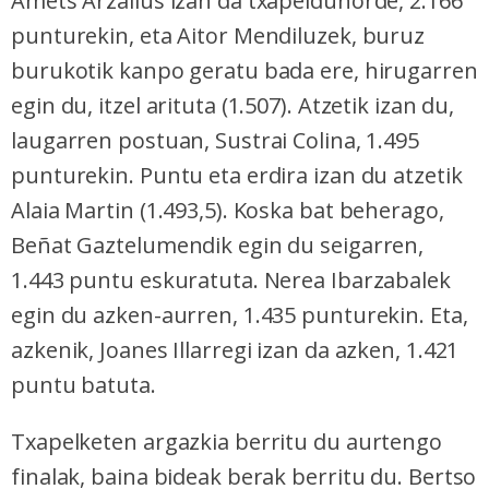
Amets Arzallus izan da txapeldunorde, 2.166
punturekin, eta Aitor Mendiluzek, buruz
burukotik kanpo geratu bada ere, hirugarren
egin du, itzel arituta (1.507). Atzetik izan du,
laugarren postuan, Sustrai Colina, 1.495
punturekin. Puntu eta erdira izan du atzetik
Alaia Martin (1.493,5). Koska bat beherago,
Beñat Gaztelumendik egin du seigarren,
1.443 puntu eskuratuta. Nerea Ibarzabalek
egin du azken-aurren, 1.435 punturekin. Eta,
azkenik, Joanes Illarregi izan da azken, 1.421
puntu batuta.
Txapelketen argazkia berritu du aurtengo
finalak, baina bideak berak berritu du. Bertso