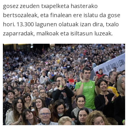
gosez zeuden txapelketa hasterako
bertsozaleak, eta finalean ere islatu da gose
hori. 13.300 lagunen olatuak izan dira, txalo
zaparradak, malkoak eta isiltasun luzeak.