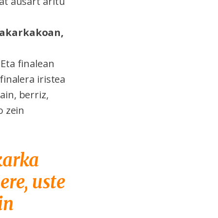
at ausart aritu
 bakarkakoan,
Eta finalean
inalera iristea
in, berriz,
o zein
karka
ere, uste
in