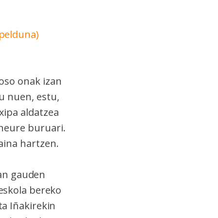
apelduna)
 oso onak izan
u nuen, estu,
xipa aldatzea
 neure buruari.
aina hartzen.
ean gauden
 eskola bereko
ta Iñakirekin