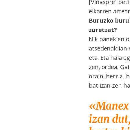
[Viñaspre] bet
elkarren artean
Buruzko buruk
zuretzat?
Nik banekien o
atsedenaldian 
eta. Eta hala 
zen, ordea. Gai
orain, berriz,
bat izan zen ha
«Manex [
izan dut,