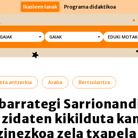
Ikasleen lanak
Programa didaktikoa
SGAIAK
GAIAK
EDUKI MOTAK
eta antzerkia
Araba
Bertsolaritza
barrategi Sarrionand
zidaten kikilduta ka
zinezkoa zela txapela