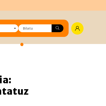
ia:
ntatuz