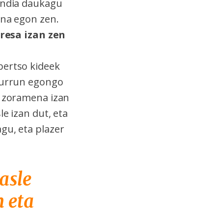
handia daukagu
ona egon zen.
resa izan zen
bertso kideek
o urrun egongo
, zoramena izan
e izan dut, eta
gu, eta plazer
asle
n eta