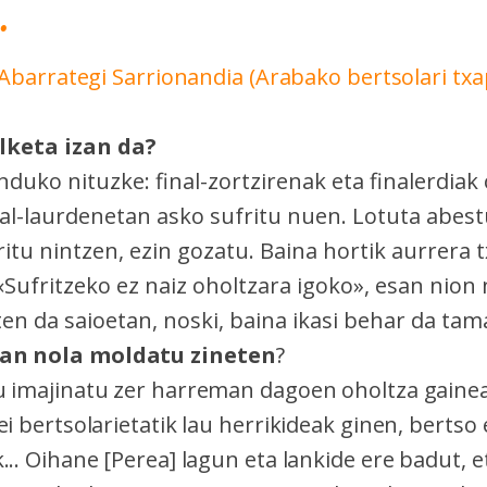
.
Abarrategi Sarrionandia (Arabako bertsolari tx
lketa izan da?
nduko nituzke: final-zortzirenak eta finalerdiak
inal-laurdenetan asko sufritu nuen. Lotuta abest
itu nintzen, ezin gozatu. Baina hortik aurrera t
«Sufritzeko ez naiz oholtzara igoko», esan nion
ten da saioetan, noski, baina ikasi behar da tam
an nola moldatu zineten
?
u imajinatu zer harreman dagoen oholtza gain
ei bertsolarietatik lau herrikideak ginen, bertso
... Oihane [Perea] lagun eta lankide ere badut, e