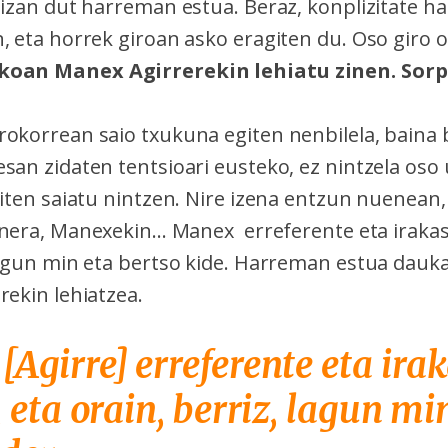
i izan dut harreman estua. Beraz, konplizitate 
, eta horrek giroan asko eragiten du. Oso giro 
oan Manex Agirrerekin lehiatu zinen. Sorp
rokorrean saio txukuna egiten nenbilela, baina 
esan zidaten tentsioari eusteko, ez nintzela os
egiten saiatu nintzen. Nire izena entzun nuenean
nera, Manexekin... Manex erreferente eta irakasl
 lagun min eta bertso kide. Harreman estua dauka
rekin lehiatzea.
Agirre] erreferente eta irak
 eta orain, berriz, lagun mi