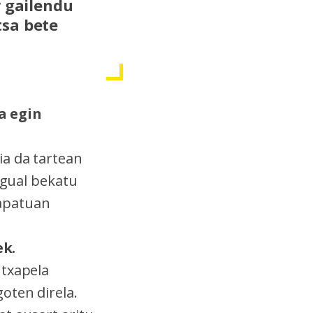
r gailendu
tsa bete
a egin
ia da tartean
igual bekatu
zapatuan
ek.
 txapela
oten direla.