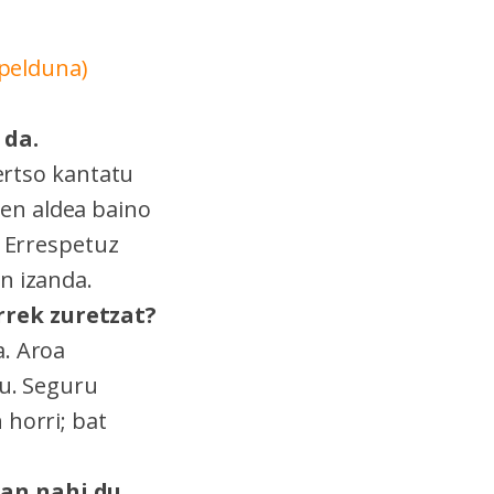
apelduna)
 da.
bertso kantatu
en aldea baino
. Errespetuz
n izanda.
rrek zuretzat?
a. Aroa
tu. Seguru
 horri; bat
san nahi du