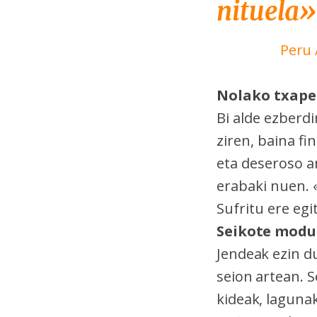
nituela»
Peru 
Nolako txape
Bi alde ezberdi
ziren, baina f
eta deseroso ar
erabaki nuen. 
Sufritu ere egi
Seikote modu
Jendeak ezin d
seion artean. S
kideak, lagunak