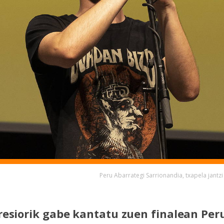
Peru Abarrategi Sarrionandia, txapela jant
resiorik gabe kantatu zuen finalean Per