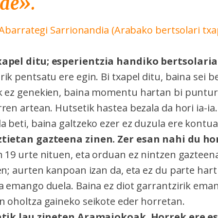
ide».
Abarrategi Sarrionandia (Arabako bertsolari tx
apel ditu; esperientzia handiko bertsolaria
ik pentsatu ere egin. Bi txapel ditu, baina sei 
k ez genekien, baina momentu hartan bi puntur
ren artean. Hutsetik hastea bezala da hori ia-ia
a beti, baina galtzeko ezer ez duzula ere kontua
ztietan gazteena zinen. Zer esan nahi du ho
n 19 urte nituen, eta orduan ez nintzen gazteen
en; aurten kanpoan izan da, eta ez du parte har
a emango duela. Baina ez diot garrantzirik eman
n oholtza gaineko seikote eder horretan.
tatik lau zineten Aramaiokoak. Horrek ere e