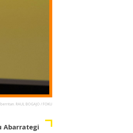
zi berritan. RAUL BOGAJO / FOKU
u Abarrategi