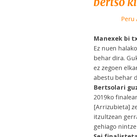
bertso k
Peru 
Manexek bi tx
Ez nuen halakor
behar dira. Gu
ez zegoen elkar
abestu behar d
Bertsolari gu
2019ko finalea
[Arrizubieta] z
itzultzean gerr
gehiago nintze
Sei finaliste