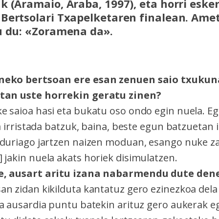
k (Aramaio, Araba, 1997), eta horri eske
Bertsolari Txapelketaren finalean. Ame
u du: «Zoramena da».
neko bertsoan ere esan zenuen saio txukun
tan uste horrekin geratu zinen?
e saioa hasi eta bukatu oso ondo egin nuela. Eg
la irristada batzuk, baina, beste egun batzuetan 
rduriago jartzen naizen moduan, esango nuke 
] jakin nuela akats horiek disimulatzen.
e, ausart aritu izana nabarmendu dute den
an zidan kikilduta kantatuz gero ezinezkoa dela
na ausardia puntu batekin arituz gero aukerak eg