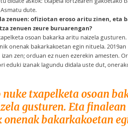
tu didate askok: txapela lortzearen gakoetako b
. Asmatu dute.
la zenuen: ofiziotan eroso aritu zinen, eta
ntza zenuen zeure buruarengan?
apelketa osoan bakarka aritu naizela gusturen. 
anik onenak bakarkakoetan egin nituela. 2019an f
 izan zen; orduan ez nuen ezerekin amesten. Ora
ri eduki izanak lagundu didala uste dut, onerak
 nuke txapelketa osoan ba
zela gusturen. Eta finalean 
k onenak bakarkakoetan eg