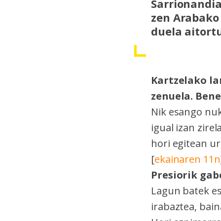
Sarrionandia
zen Arabako 
duela aitort
Kartzelako la
zenuela. Bene
Nik esango nuk
igual izan zire
hori egitean u
[
ekainaren 11n
Presiorik gab
Lagun batek es
irabaztea, bai