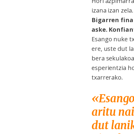
Hori azpimarra
izana izan zela
Bigarren fina
aske. Konfia
Esango nuke tx
ere, uste dut l
bera sekulakoa
esperientzia ho
txarrerako.
«Esango
aritu nai
dut lani