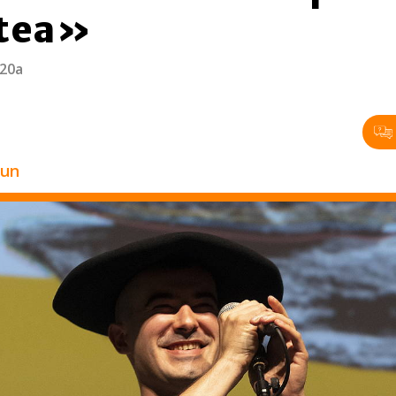
ztea»
 20a
zun