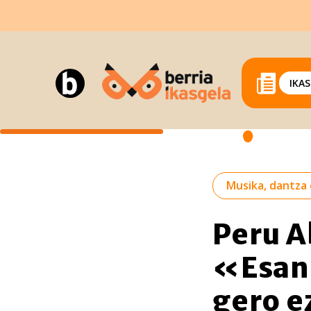
IKA
Musika, dantza 
Peru A
«Esan 
gero e