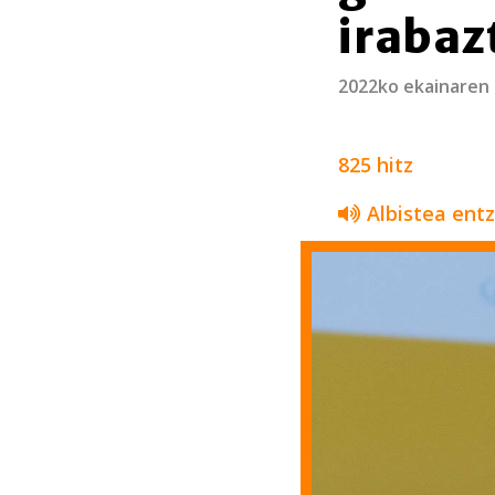
iraba
2022ko ekainaren
825 hitz
Albistea ent