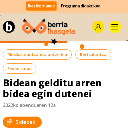
Ikasleen lanak
Programa didaktikoa
Musika, dantza eta antzerkia
Bertsolaritza
Feminismoa
Bidean gelditu arren
bidea egin dutenei
2022ko abenduaren 12a
Bideoak