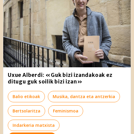
Uxue Alberdi: «Guk bizi izandakoak ez
ditugu guk soilik bizi izan»
Balio etikoak
Musika, dantza eta antzerkia
Bertsolaritza
Feminismoa
Indarkeria matxista