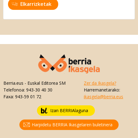
Elkarrizketak
Berria.eus
- Euskal Editorea SM
Zer da Ikasgela?
Telefonoa:
943-30 40 30
Harremanetarako:
Faxa:
943-59 01 72
ikasgela@berria.eus
Izan BERRIAlaguna
Harpidetu BERRIA Ikasgelaren buletinera