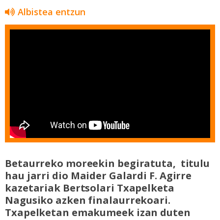
Albistea entzun
Betaurreko moreekin begiratuta, titulu
hau jarri dio Maider Galardi F. Agirre
kazetariak Bertsolari Txapelketa
Nagusiko azken finalaurrekoari.
Txapelketan emakumeek izan duten