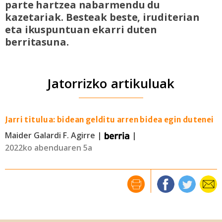
parte hartzea nabarmendu du
kazetariak. Besteak beste, iruditerian
eta ikuspuntuan ekarri duten
berritasuna.
Jatorrizko artikuluak
Jarri titulua: bidean gelditu arren bidea egin dutenei
Maider Galardi F. Agirre |
|
2022ko abenduaren 5a