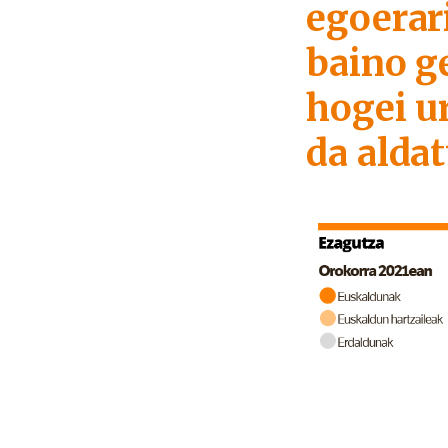
egoerar
baino g
hogei u
da aldat