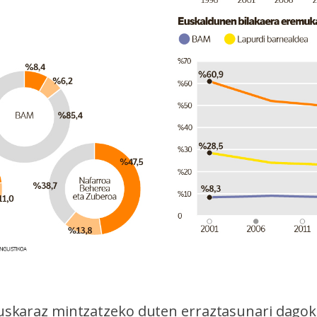
skaraz mintzatzeko duten erraztasunari dagoki