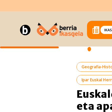
IKA
Geografia-Histo
Ipar Euskal Herr
Euskal
eta ap