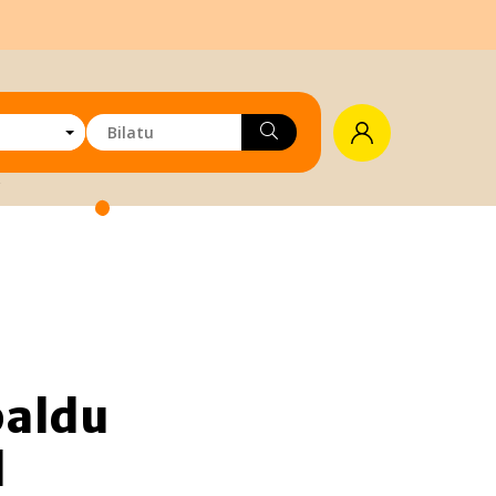
paldu
l