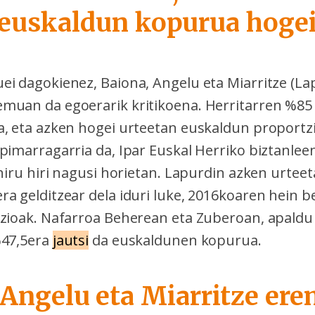
 euskaldun kopurua hogei
i dagokienez, Baiona, Angelu eta Miarritze (Lap
muan da egoerarik kritikoena. Herritarren %85
a, eta azken hogei urteetan euskaldun proportz
pimarragarria da, Ipar Euskal Herriko biztanlee
 hiru hiri nagusi horietan. Lapurdin azken urtee
a gelditzear dela iduri luke, 2016koaren hein b
tzioak. Nafarroa Beherean eta Zuberoan, apaldu 
%47,5era
jautsi
da euskaldunen kopurua.
 Angelu eta Miarritze er