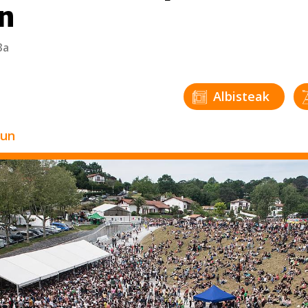
n
3a
Albisteak
zun