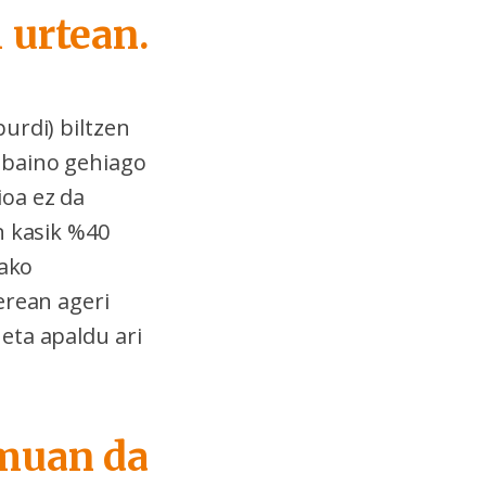
 urtean.
urdi) biltzen
 baino gehiago
ioa ez da
n kasik %40
tako
erean ageri
eta apaldu ari
emuan da