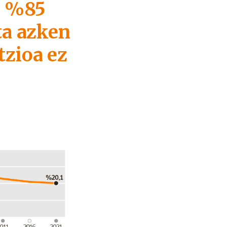
n %85
ta azken
tzioa ez