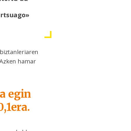
artsuago»
 biztanleriaren
. Azken hamar
a egin
,1era.