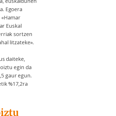
a, euskaldunen
a. Egoera
k. «Hamar
par Euskal
rriak sortzen
hal litzateke».
us daiteke,
oiztu egin da
,5 gaur egun.
etik %17,2ra
oiztu