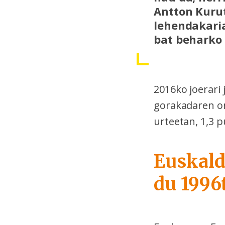
Antton Kuru
lehendakaria
bat beharko 
2016ko joerari 
gorakadaren on
urteetan, 1,3 
Euskald
du 1996