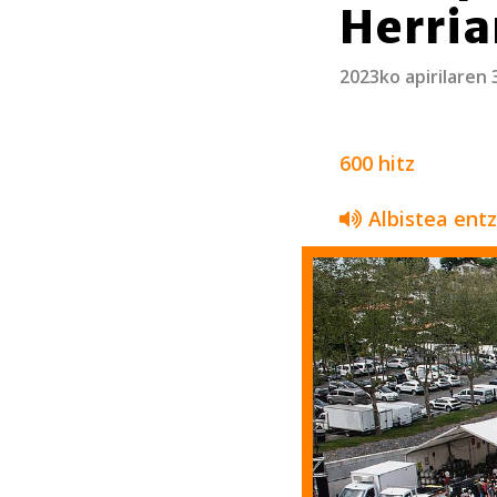
Herria
2023ko apirilaren 
600 hitz
Albistea ent