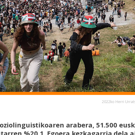
2022ko Herri Urra
 Soziolinguistikoaren arabera, 51.500 eus
itarren %20,1. Egoera kezkagarria dela a