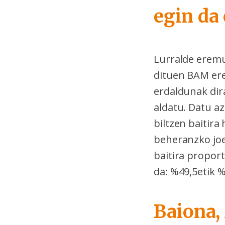
egin da
Lurralde eremue
dituen BAM ere
erdaldunak dir
aldatu. Datu az
biltzen baitira
beheranzko joer
baitira propor
da: %49,5etik 
Baiona,