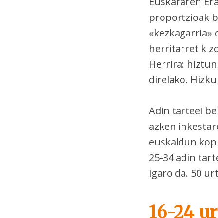
Euskararen Er
proportzioak b
«kezkagarria» 
herritarretik z
Herrira: hiztu
direlako. Hizku
Adin tarteei b
azken inkestare
euskaldun kopu
25-34 adin tar
igaro da. 50 ur
16-24 u