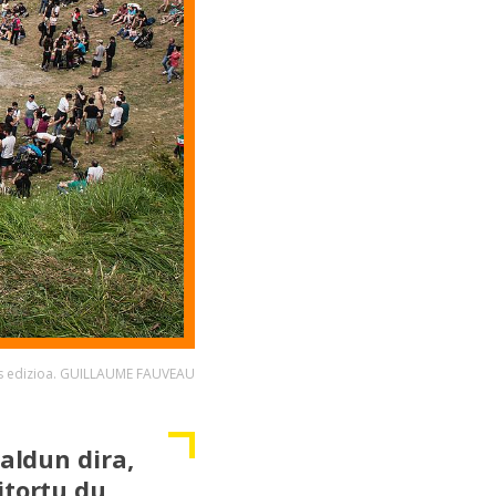
ts edizioa. GUILLAUME FAUVEAU
kaldun dira,
itortu du