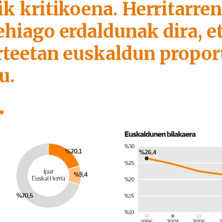
ik kritikoena. Herritarre
ehiago erdaldunak dira, e
rteetan euskaldun propor
u.