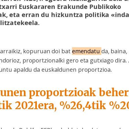
txarri Euskararen Erakunde Publikoko
k, eta erran du hizkuntza politika «ind
litzatekeela.
jarraikiz, kopuruan doi bat
emendatu
da, baina,
dorioz, proportzionalki gero eta gutxiago dira
puntu apaldu da euskaldunen proportzioa.
unen proportzioak beher
tik 2021era, %26,4tik %20