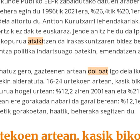
akunde Publiko EEPk zabaldutako datuen araber
ehera egin du 1996tik 2021era, %26,4tik %20,1er
dela aitortu du Antton Kurutxarri lehendakaria
ortzik ez dakite euskaraz. Jende anitz heldu da I
n kopurua
atxiki
tzen da irakaskuntzaren bidez be
ntza politika indartsuago batekin, emendatzen a
ehatuz gero, gazteenen artean
doi bat
igo dela ik
kin alderatuta. 16-24 urtekoen artean, kasik bik
rua hogei urtean: %12,2 ziren 2001ean eta %21
tean ere gorakada nabari da garai berean: %12,1
tetik gorakoetan, haatik, beheraka segitzen du.
rtekoen artean, kasik bik