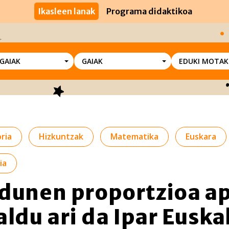
Ikasleen lanak
Programa didaktikoa
SGAIAK
GAIAK
EDUKI MOTAK
ria
Hizkuntzak
Matematika
Euskara
ia
dunen proportzioa a
aldu ari da Ipar Euska