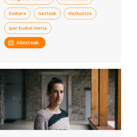
Euskara
Gazteak
Hezkuntza
Ipar Euskal Herria
Albisteak