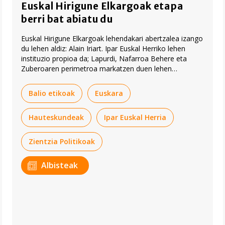
Euskal Hirigune Elkargoak etapa
berri bat abiatu du
Euskal Hirigune Elkargoak lehendakari abertzalea izango
du lehen aldiz: Alain Iriart. Ipar Euskal Herriko lehen
instituzio propioa da; Lapurdi, Nafarroa Behere eta
Zuberoaren perimetroa markatzen duen lehen
instituzioa, alegia.
Balio etikoak
Euskara
Hauteskundeak
Ipar Euskal Herria
Zientzia Politikoak
Albisteak