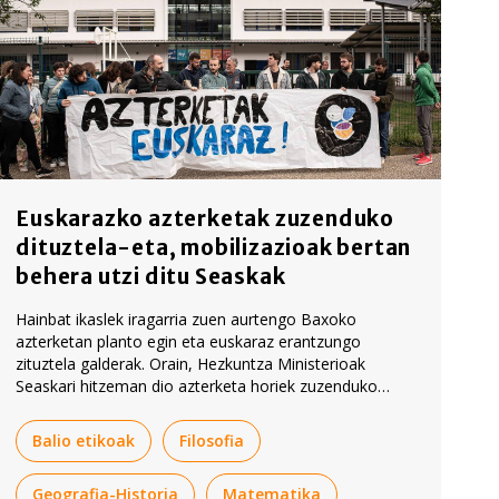
Euskarazko azterketak zuzenduko
dituztela-eta, mobilizazioak bertan
behera utzi ditu Seaskak
Hainbat ikaslek iragarria zuen aurtengo Baxoko
azterketan planto egin eta euskaraz erantzungo
zituztela galderak. Orain, Hezkuntza Ministerioak
Seaskari hitzeman dio azterketa horiek zuzenduko
dituztela. 2028tik aitzina, gainera, azterketaren zati bat
euskaraz egin ahal izanen da. Hori guztia dela eta,
Balio etikoak
Filosofia
iragarritako mobilizazioak bertan behera utzi ditu
Seaskak.
Geografia-Historia
Matematika