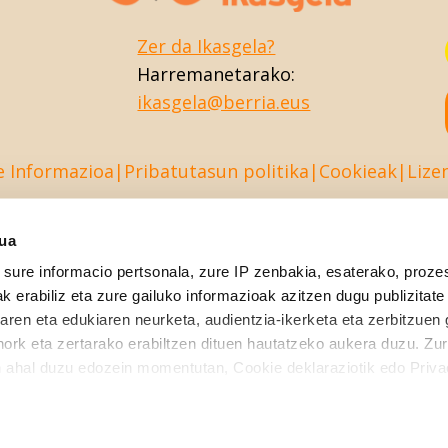
Zer da Ikasgela?
Harremanetarako:
ikasgela@berria.eus
e Informazioa
Pribatutasun politika
Cookieak
Lize
sua
sure informacio pertsonala, zure IP zenbakia, esaterako, proze
k erabiliz eta zure gailuko informazioak azitzen dugu publizitate
tearen eta edukiaren neurketa, audientzia-ikerketa eta zerbitzuen
nork eta zertarako erabiltzen dituen hautatzeko aukera duzu. Z
 ahal duzu edozein momentutan, Cookie deklaraziotik edo Priva
like to: