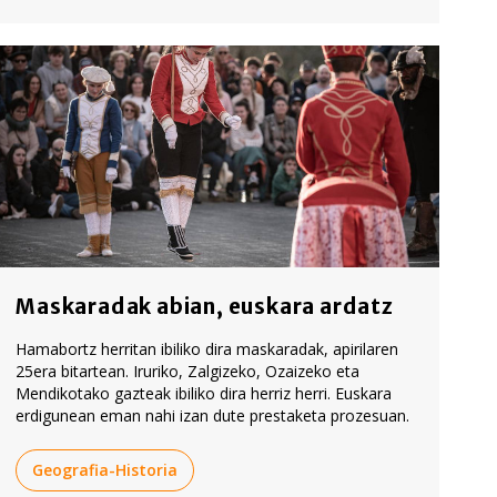
Maskaradak abian, euskara ardatz
Hamabortz herritan ibiliko dira maskaradak, apirilaren
25era bitartean. Iruriko, Zalgizeko, Ozaizeko eta
Mendikotako gazteak ibiliko dira herriz herri. Euskara
erdigunean eman nahi izan dute prestaketa prozesuan.
Geografia-Historia