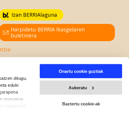
Izan BERRIAlaguna
Harpidetu BERRIA Ikasgelaren
buletinera
ntzia
Onartu cookie guztiak
satzen ditugu,
 eta eduki
Aukeratu
 garapena
ure onespena
Baztertu cookie-ak
cy triggerean