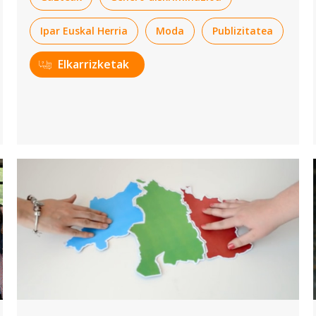
Ipar Euskal Herria
Moda
Publizitatea
Elkarrizketak