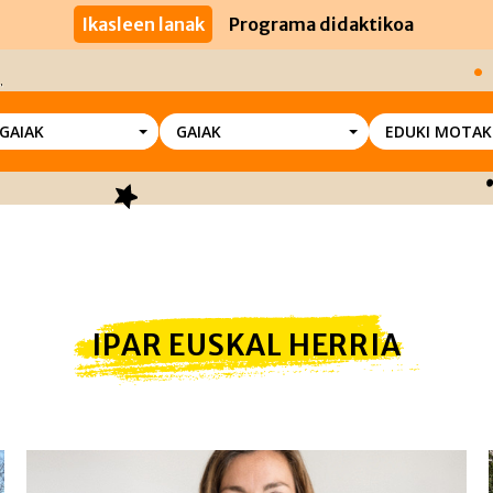
Ikasleen lanak
Programa didaktikoa
SGAIAK
GAIAK
EDUKI MOTAK
IPAR EUSKAL HERRIA