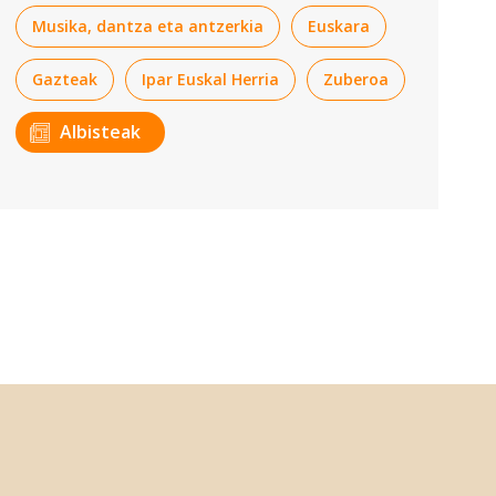
Musika, dantza eta antzerkia
Euskara
Gazteak
Ipar Euskal Herria
Zuberoa
Albisteak