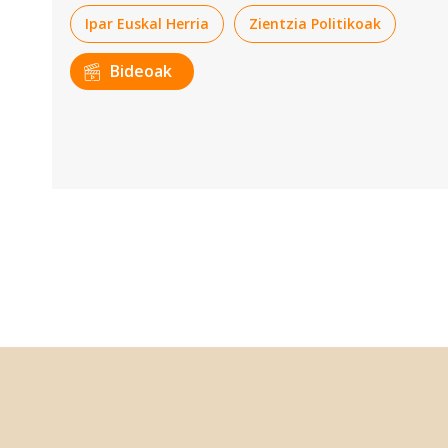
Ipar Euskal Herria
Zientzia Politikoak
Bideoak