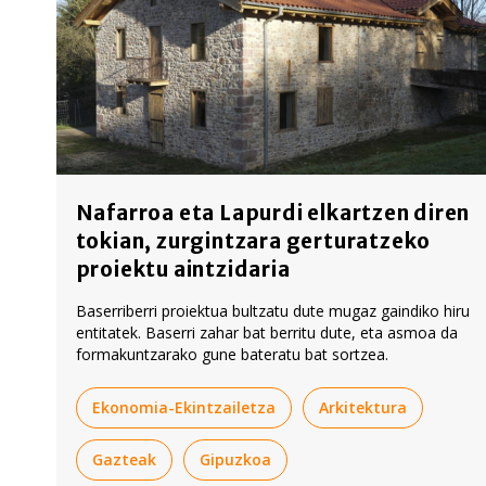
Nafarroa eta Lapurdi elkartzen diren
tokian, zurgintzara gerturatzeko
proiektu aintzidaria
Baserriberri proiektua bultzatu dute mugaz gaindiko hiru
entitatek. Baserri zahar bat berritu dute, eta asmoa da
formakuntzarako gune bateratu bat sortzea.
Ekonomia-Ekintzailetza
Arkitektura
Gazteak
Gipuzkoa