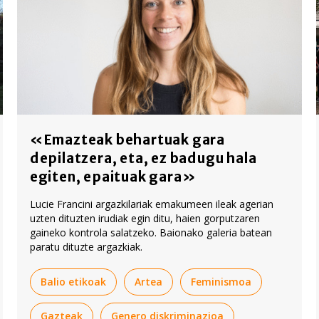
«Emazteak behartuak gara
depilatzera, eta, ez badugu hala
egiten, epaituak gara»
Lucie Francini argazkilariak emakumeen ileak agerian
uzten dituzten irudiak egin ditu, haien gorputzaren
gaineko kontrola salatzeko. Baionako galeria batean
paratu dituzte argazkiak.
Balio etikoak
Artea
Feminismoa
Gazteak
Genero diskriminazioa