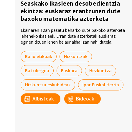
Seaskako ikasleen desobedientzia
ekintza: euskaraz erantzunen dute
baxoko matematika azterketa
Ekainaren 12an pasatu beharko dute baxoko azterketa
leheneko ikasleek. Erran dute azterketak euskaraz
eginen dituen lehen belaunaldia izan nahi dutela.
Balio etikoak
Hizkuntzak
Batxilergoa
Euskara
Hezkuntza
Hizkuntza eskubideak
Ipar Euskal Herria
Albisteak
Bideoak