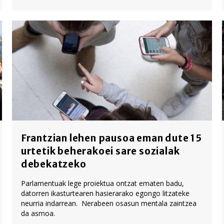
Frantzian lehen pausoa eman dute 15
urtetik beherakoei sare sozialak
debekatzeko
Parlamentuak lege proiektua ontzat ematen badu,
datorren ikasturtearen hasierarako egongo litzateke
neurria indarrean. Nerabeen osasun mentala zaintzea
da asmoa.