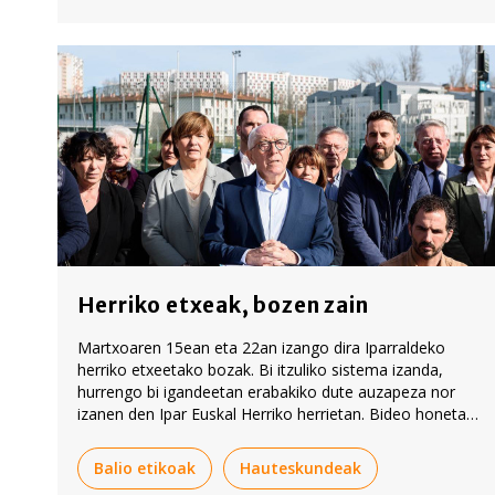
Herriko etxeak, bozen zain
Martxoaren 15ean eta 22an izango dira Iparraldeko
herriko etxeetako bozak. Bi itzuliko sistema izanda,
hurrengo bi igandeetan erabakiko dute auzapeza nor
izanen den Ipar Euskal Herriko herrietan. Bideo honetan
Ekhi Erremundegi BERRIAko kazetariak azaldu ditu
lehiaren gako nagusiak.
Balio etikoak
Hauteskundeak