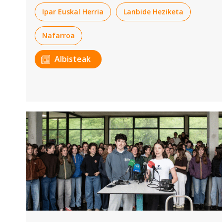
Ipar Euskal Herria
Lanbide Heziketa
Nafarroa
Albisteak