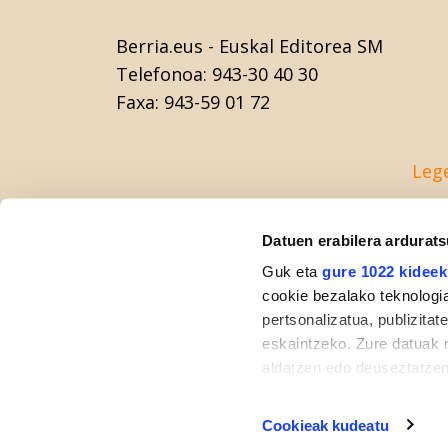
Berria.eus
- Euskal Editorea SM
Telefonoa:
943-30 40 30
Faxa:
943-59 01 72
Leg
Datuen erabilera ardurat
Guk eta
gure 1022 kideek
cookie bezalako teknologia
pertsonalizatua, publizita
eskaintzeko. Zure datuak 
aldatzen edo deuseztatzen
klikatuz.
Cookieak kudeatu
If you allow, we would also 