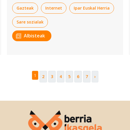
Gazteak
Internet
Ipar Euskal Herria
Sare sozialak
Albisteak
1
2
3
4
5
6
7
›