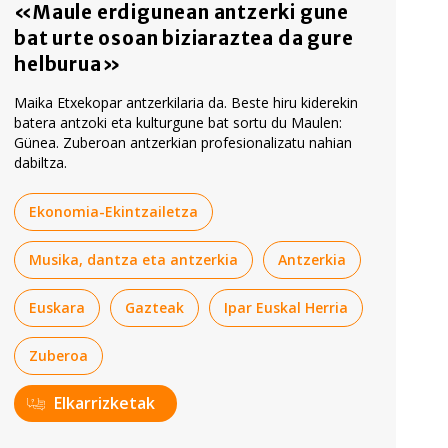
«Maule erdigunean antzerki gune
bat urte osoan biziaraztea da gure
helburua»
Maika Etxekopar antzerkilaria da. Beste hiru kiderekin
batera antzoki eta kulturgune bat sortu du Maulen:
Günea. Zuberoan antzerkian profesionalizatu nahian
dabiltza.
Ekonomia-Ekintzailetza
Musika, dantza eta antzerkia
Antzerkia
Euskara
Gazteak
Ipar Euskal Herria
Zuberoa
Elkarrizketak