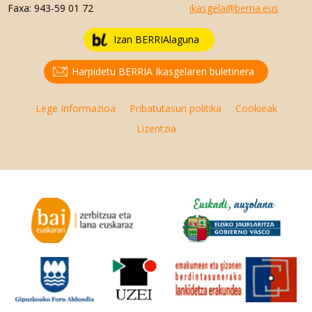
Faxa:
943-59 01 72
ikasgela@berria.eus
Izan BERRIAlaguna
Harpidetu BERRIA Ikasgelaren buletinera
Lege Informazioa
Pribatutasun politika
Cookieak
Lizentzia