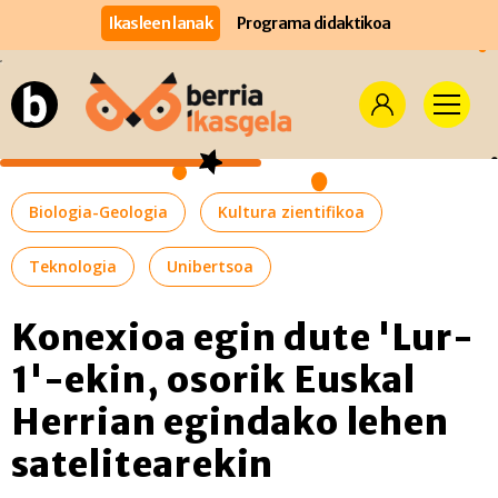
Ikasleen lanak
Programa didaktikoa
Biologia-Geologia
Kultura zientifikoa
Teknologia
Unibertsoa
Konexioa egin dute 'Lur-
1'-ekin, osorik Euskal
Herrian egindako lehen
satelitearekin