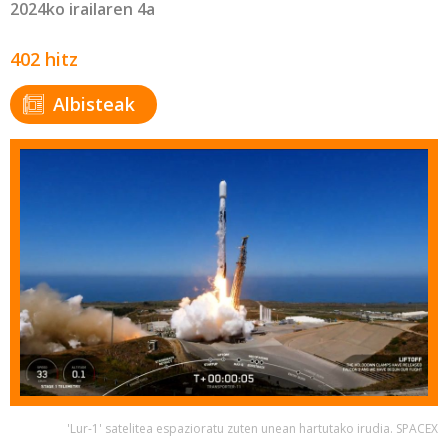
2024ko irailaren 4a
402 hitz
Albisteak
'Lur-1' satelitea espazioratu zuten unean hartutako irudia. SPACEX