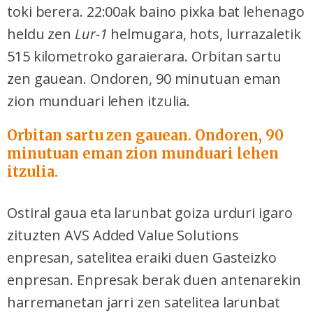
toki berera. 22:00ak baino pixka bat lehenago
heldu zen
Lur-1
helmugara, hots, lurrazaletik
515 kilometroko garaierara. Orbitan sartu
zen gauean. Ondoren, 90 minutuan eman
zion munduari lehen itzulia.
Orbitan sartu zen gauean. Ondoren, 90
minutuan eman zion munduari lehen
itzulia.
Ostiral gaua eta larunbat goiza urduri igaro
zituzten AVS Added Value Solutions
enpresan, satelitea eraiki duen Gasteizko
enpresan. Enpresak berak duen antenarekin
harremanetan jarri zen satelitea larunbat