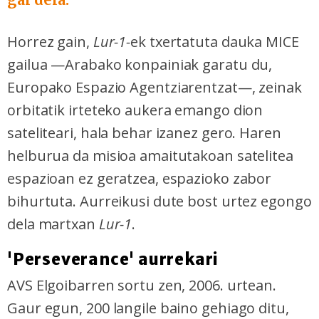
Horrez gain,
Lur-1-
ek txertatuta dauka MICE
gailua —Arabako konpainiak garatu du,
Europako Espazio Agentziarentzat—, zeinak
orbitatik irteteko aukera emango dion
sateliteari, hala behar izanez gero. Haren
helburua da misioa amaitutakoan satelitea
espazioan ez geratzea, espazioko zabor
bihurtuta. Aurreikusi dute bost urtez egongo
dela martxan
Lur-1
.
'Perseverance' aurrekari
AVS Elgoibarren sortu zen, 2006. urtean.
Gaur egun, 200 langile baino gehiago ditu,