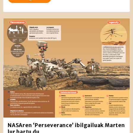
NASAren ‘Perseverance’ ibilgailuak Marten
lur hartu du