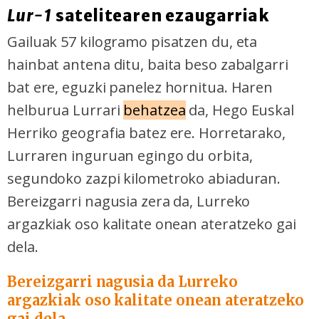
Lur-1
satelitearen ezaugarriak
Gailuak 57 kilogramo pisatzen du, eta
hainbat antena ditu, baita beso zabalgarri
bat ere, eguzki panelez hornitua. Haren
helburua Lurrari
behatzea
da, Hego Euskal
Herriko geografia batez ere. Horretarako,
Lurraren inguruan egingo du orbita,
segundoko zazpi kilometroko abiaduran.
Bereizgarri nagusia zera da, Lurreko
argazkiak oso kalitate onean ateratzeko gai
dela.
Bereizgarri nagusia da Lurreko
argazkiak oso kalitate onean ateratzeko
gai dela.