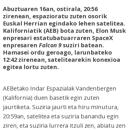
Abuztuaren 16an, ostirala, 20:56
zirenean, espazioratu zuten osorik
Euskal Herrian egindako lehen satelitea.
Kaliforniatik (AEB) bota zuten, Elon Musk
enpresari estatubatuarraren SpaceX
enpresaren
Falcon 9
suziri batean.
Hamasei ordu geroago, larunbateko
12:42 zirenean, satelitearekin konexioa
egitea lortu zuten.
AEBetako Indar Espazialak Vandenbergen
(Kalifornia) duen basetik egin zuten
jaurtiketa. Suziria jaurti eta hiru minutura,
20:59an, satelitea eta suziria banandu egin
ziren, eta suziria lurrera itzuli zen, abiatu zen