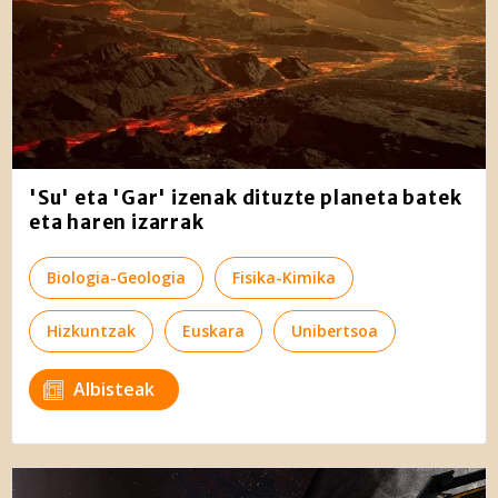
'Su' eta 'Gar' izenak dituzte planeta batek
eta haren izarrak
Biologia-Geologia
Fisika-Kimika
Hizkuntzak
Euskara
Unibertsoa
Albisteak