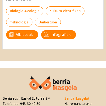
Biologia-Geologia
Kultura zientifikoa
Teknologia
Unibertsoa
Albisteak
Infografiak
Berria.eus
- Euskal Editorea SM
Zer da Ikasgela?
Telefonoa:
943-30 40 30
Harremanetarako: