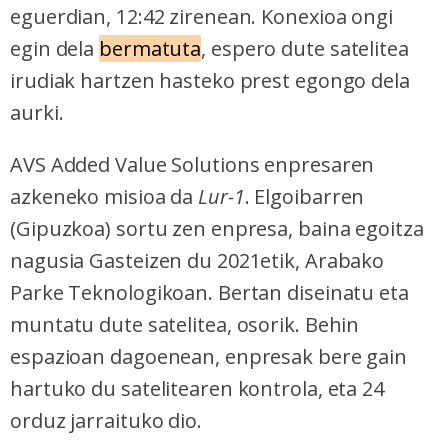
eguerdian, 12:42 zirenean. Konexioa ongi
egin dela
bermatuta
, espero dute satelitea
irudiak hartzen hasteko prest egongo dela
aurki.
AVS Added Value Solutions enpresaren
azkeneko misioa da
Lur-1
. Elgoibarren
(Gipuzkoa) sortu zen enpresa, baina egoitza
nagusia Gasteizen du 2021etik, Arabako
Parke Teknologikoan. Bertan diseinatu eta
muntatu dute satelitea, osorik. Behin
espazioan dagoenean, enpresak bere gain
hartuko du satelitearen kontrola, eta 24
orduz jarraituko dio.