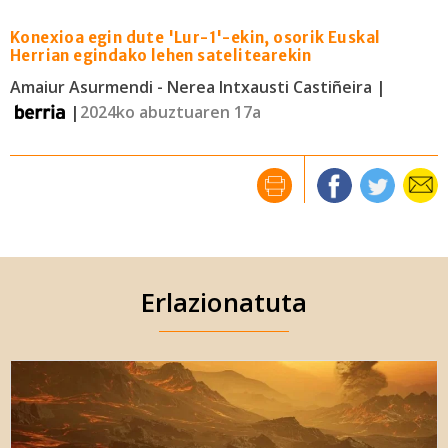
Konexioa egin dute 'Lur-1'-ekin, osorik Euskal
Herrian egindako lehen satelitearekin
Amaiur Asurmendi - Nerea Intxausti Castiñeira |
|
2024ko abuztuaren 17a
Erlazionatuta