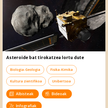
Asteroide bat tirokatzea lortu dute
Biologia-Geologia
Fisika-Kimika
Kultura zientifikoa
Unibertsoa
Albisteak
Bideoak
Infografiak