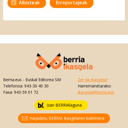
Albisteak
Erreportajeak
Berria.eus
- Euskal Editorea SM
Zer da Ikasgela?
Telefonoa:
943-30 40 30
Harremanetarako:
Faxa:
943-59 01 72
ikasgela@berria.eus
Izan BERRIAlaguna
Harpidetu BERRIA Ikasgelaren buletinera