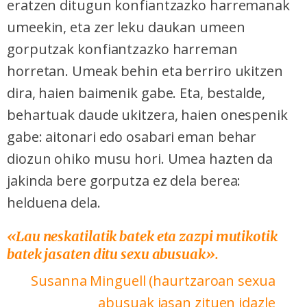
eratzen ditugun konfiantzazko harremanak
umeekin, eta zer leku daukan umeen
gorputzak konfiantzazko harreman
horretan. Umeak behin eta berriro ukitzen
dira, haien baimenik gabe. Eta, bestalde,
behartuak daude ukitzera, haien onespenik
gabe: aitonari edo osabari eman behar
diozun ohiko musu hori. Umea hazten da
jakinda bere gorputza ez dela berea:
helduena dela.
«
Lau neskatilatik batek eta zazpi mutikotik
batek jasaten ditu sexu abusuak
».
Susanna Minguell (haurtzaroan sexua
abusuak jasan zituen idazle