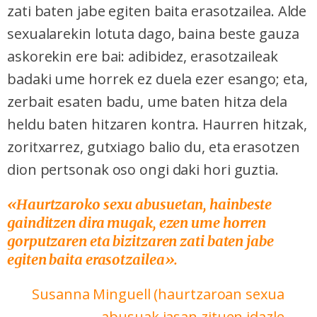
zati baten jabe egiten baita erasotzailea. Alde
sexualarekin lotuta dago, baina beste gauza
askorekin ere bai: adibidez, erasotzaileak
badaki ume horrek ez duela ezer esango; eta,
zerbait esaten badu, ume baten hitza dela
heldu baten hitzaren kontra. Haurren hitzak,
zoritxarrez, gutxiago balio du, eta erasotzen
dion pertsonak oso ongi daki hori guztia.
«
Haurtzaroko sexu abusuetan, hainbeste
gainditzen dira mugak, ezen ume horren
gorputzaren eta bizitzaren zati baten jabe
egiten baita erasotzailea
».
Susanna Minguell (haurtzaroan sexua
abusuak jasan zituen idazle