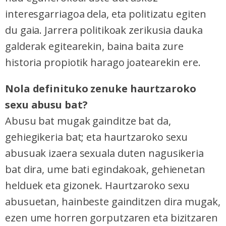
interesgarriagoa dela, eta politizatu egiten
du gaia. Jarrera politikoak zerikusia dauka
galderak egitearekin, baina baita zure
historia propiotik harago joatearekin ere.
Nola definituko zenuke haurtzaroko
sexu abusu bat?
Abusu bat mugak gainditze bat da,
gehiegikeria bat; eta haurtzaroko sexu
abusuak izaera sexuala duten nagusikeria
bat dira, ume bati egindakoak, gehienetan
helduek eta gizonek. Haurtzaroko sexu
abusuetan, hainbeste gainditzen dira mugak,
ezen ume horren gorputzaren eta bizitzaren