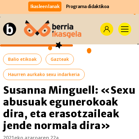
Ikasleen lanak
Programa didaktikoa
Balio etikoak
Gazteak
Haurren aurkako sexu indarkeria
Susanna Minguell: «Sexu
abusuak egunerokoak
dira, eta erasotzaileak
jende normala dira»
2021eko azaroaren 22a