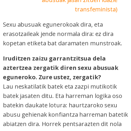
transfeminista)
Sexu abusuak egunerokoak dira, eta
erasotzaileak jende normala dira: ez dira
kopetan etiketa bat daramaten munstroak.
Iruditzen zaizu garrantzitsua dela
aztertzea zergatik diren sexu abusuak
eguneroko. Zure ustez, zergatik?
Lau neskatilatik batek eta zazpi mutikotik
batek jasaten ditu. Eta harreman logika oso
batekin daukate lotura: haurtzaroko sexu
abusu gehienak konfiantza harreman batetik
abiatzen dira. Horrek pentsarazten dit nola