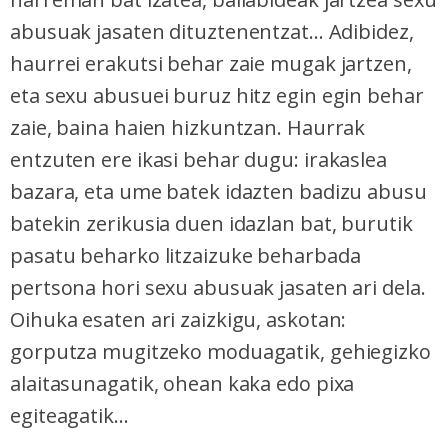
abusuak jasaten dituztenentzat... Adibidez,
haurrei erakutsi behar zaie mugak jartzen,
eta sexu abusuei buruz hitz egin egin behar
zaie, baina haien hizkuntzan. Haurrak
entzuten ere ikasi behar dugu: irakaslea
bazara, eta ume batek idazten badizu abusu
batekin zerikusia duen idazlan bat, burutik
pasatu beharko litzaizuke beharbada
pertsona hori sexu abusuak jasaten ari dela.
Oihuka esaten ari zaizkigu, askotan:
gorputza mugitzeko moduagatik, gehiegizko
alaitasunagatik, ohean kaka edo pixa
egiteagatik...