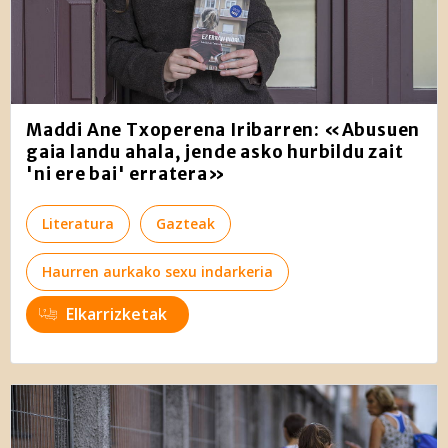
Maddi Ane Txoperena Iribarren: «Abusuen
gaia landu ahala, jende asko hurbildu zait
'ni ere bai' erratera»
Literatura
Gazteak
Haurren aurkako sexu indarkeria
Elkarrizketak