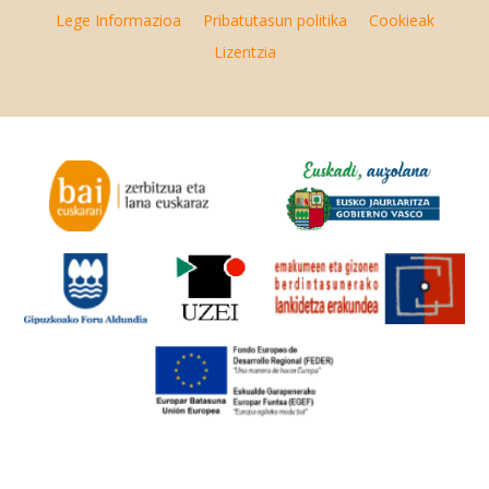
Lege Informazioa
Pribatutasun politika
Cookieak
Lizentzia