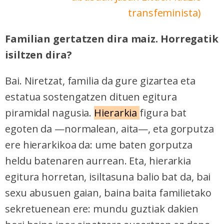
transfeminista)
Familian gertatzen dira maiz. Horregatik
isiltzen dira?
Bai. Niretzat, familia da gure gizartea eta
estatua sostengatzen dituen egitura
piramidal nagusia.
Hierarkia
figura bat
egoten da —normalean, aita—, eta gorputza
ere hierarkikoa da: ume baten gorputza
heldu batenaren aurrean. Eta, hierarkia
egitura horretan, isiltasuna balio bat da, bai
sexu abusuen gaian, baina baita familietako
sekretuenean ere: mundu guztiak dakien