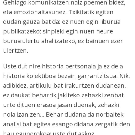
Gehiago komunikatzen naiz poemen bidez,
eta emozionaltasunez. Txikitatik egiten
dudan gauza bat da: ez nuen egin liburua
publikatzeko; sinpleki egin nuen neure
burua ulertu ahal izateko, ez bainuen ezer
ulertzen.
Uste dut nire historia pertsonala ja ez dela
historia kolektiboa bezain garrantzitsua. Nik,
adibidez, artikulu bat irakurtzen dudanean,
ez daukat beharrik jakiteko zehazki zenbat
urte dituen erasoa jasan duenak, zehazki
nola izan zen... Behar dudana da norbaitek
analisi bat egitea esango didana zergatik den
hau egunerokoa: uste dut askoz