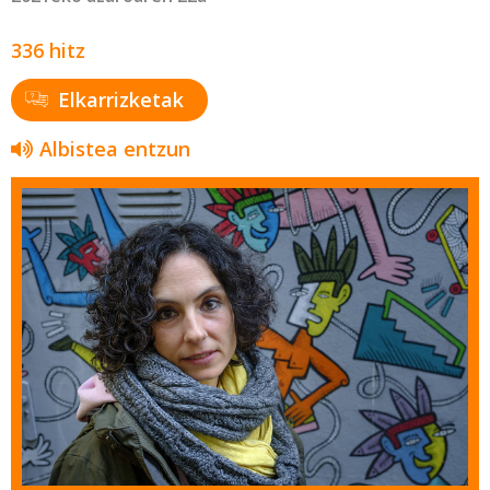
336 hitz
Elkarrizketak
Albistea entzun