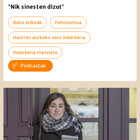
'Nik sinesten dizut'
Balio etikoak
Feminismoa
Haurren aurkako sexu indarkeria
Indarkeria matxista
Podcastak