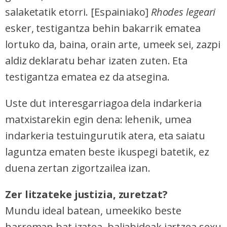
salaketatik etorri. [Espainiako]
Rhodes legeari
esker, testigantza behin bakarrik ematea
lortuko da, baina, orain arte, umeek sei, zazpi
aldiz deklaratu behar izaten zuten. Eta
testigantza ematea ez da atsegina.
Uste dut interesgarriagoa dela indarkeria
matxistarekin egin dena: lehenik, umea
indarkeria testuingurutik atera, eta saiatu
laguntza ematen beste ikuspegi batetik, ez
duena zertan zigortzailea izan.
Zer litzateke justizia, zuretzat?
Mundu ideal batean, umeekiko beste
harreman bat izatea, baliabideak jartzea sexu