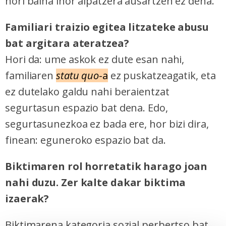
hori baina inor aipatzera ausartzen ez dena.
Familiari traizio egitea litzateke abusu
bat argitara ateratzea?
Hori da: ume askok ez dute esan nahi,
familiaren
statu quo
-a
ez puskatzeagatik, eta
ez dutelako galdu nahi beraientzat
segurtasun espazio bat dena. Edo,
segurtasunezkoa ez bada ere, hor bizi dira,
finean: eguneroko espazio bat da.
Biktimaren rol horretatik harago joan
nahi duzu. Zer kalte dakar biktima
izaerak?
Biktimarena kategoria sozial perbertso bat