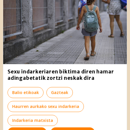
Sexu indarkeriaren biktima diren hamar
adingabetatik zortzi neskak dira
Balio etikoak
Gazteak
Haurren aurkako sexu indarkeria
Indarkeria matxista