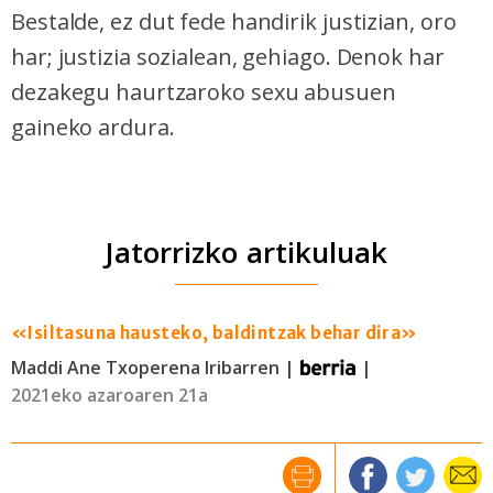
Bestalde, ez dut fede handirik justizian, oro
har; justizia sozialean, gehiago. Denok har
dezakegu haurtzaroko sexu abusuen
gaineko ardura.
Jatorrizko artikuluak
«Isiltasuna hausteko, baldintzak behar dira»
Maddi Ane Txoperena Iribarren |
|
2021eko azaroaren 21a