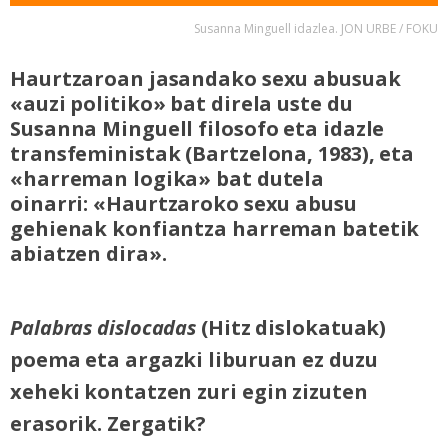
Susanna Minguell idazlea. JON URBE / FOKU
Haurtzaroan jasandako sexu abusuak
«auzi politiko» bat direla uste du
Susanna Minguell filosofo eta idazle
transfeministak (Bartzelona, 1983), eta
«harreman logika» bat dutela
oinarri: «Haurtzaroko sexu abusu
gehienak konfiantza harreman batetik
abiatzen dira».
Palabras dislocadas
(Hitz dislokatuak)
poema eta argazki liburuan ez duzu
xeheki kontatzen
zuri egin zizuten
erasorik. Zergatik?