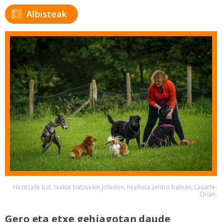
Albisteak
Hezitzaile bat, txakur batzuekin jolasten, heziketa zentro batean, Lasarte-
Orian.
Gero eta etxe gehiagotan daude