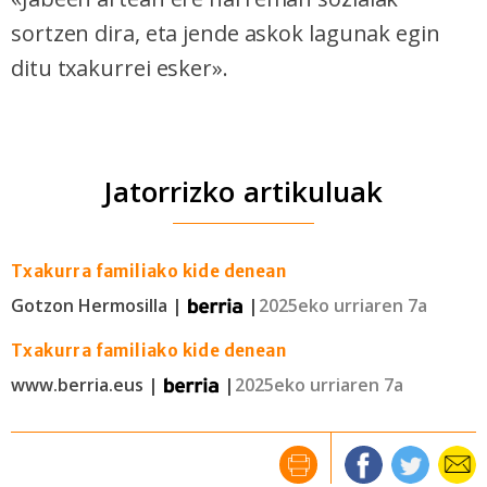
sortzen dira, eta jende askok lagunak egin
ditu txakurrei esker».
Jatorrizko artikuluak
Txakurra familiako kide denean
Gotzon Hermosilla |
|
2025eko urriaren 7a
Txakurra familiako kide denean
www.berria.eus |
|
2025eko urriaren 7a