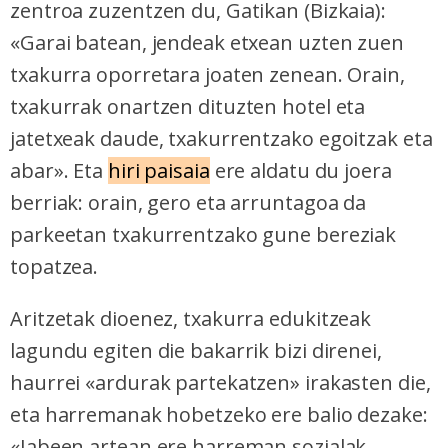
zentroa zuzentzen du, Gatikan (Bizkaia):
«Garai batean, jendeak etxean uzten zuen
txakurra oporretara joaten zenean. Orain,
txakurrak onartzen dituzten hotel eta
jatetxeak daude, txakurrentzako egoitzak eta
abar». Eta
hiri paisaia
ere aldatu du joera
berriak: orain, gero eta arruntagoa da
parkeetan txakurrentzako gune bereziak
topatzea.
Aritzetak dioenez, txakurra edukitzeak
lagundu egiten die bakarrik bizi direnei,
haurrei «ardurak partekatzen» irakasten die,
eta harremanak hobetzeko ere balio dezake:
«Jabeen artean ere harreman sozialak