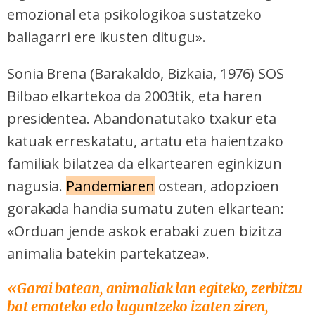
emozional eta psikologikoa sustatzeko
baliagarri ere ikusten ditugu».
Sonia Brena (Barakaldo, Bizkaia, 1976) SOS
Bilbao elkartekoa da 2003tik, eta haren
presidentea. Abandonatutako txakur eta
katuak erreskatatu, artatu eta haientzako
familiak bilatzea da elkartearen eginkizun
nagusia.
Pandemiaren
ostean, adopzioen
gorakada handia sumatu zuten elkartean:
«Orduan jende askok erabaki zuen bizitza
animalia batekin partekatzea».
«Garai batean, animaliak lan egiteko, zerbitzu
bat emateko edo laguntzeko izaten ziren,