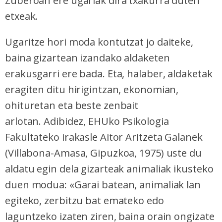
Zuberoan ere ugariak dira txakurra duten
etxeak.
Ugaritze hori moda kontutzat jo daiteke,
baina gizartean izandako aldaketen
erakusgarri ere bada. Eta, halaber, aldaketak
eragiten ditu hirigintzan, ekonomian,
ohituretan eta beste zenbait
arlotan.
Adibidez, EHUko Psikologia
Fakultateko irakasle Aitor Aritzeta Galanek
(Villabona-Amasa, Gipuzkoa, 1975) uste du
aldatu egin dela gizarteak animaliak ikusteko
duen modua: «Garai batean, animaliak lan
egiteko, zerbitzu bat emateko edo
laguntzeko izaten ziren, baina orain ongizate