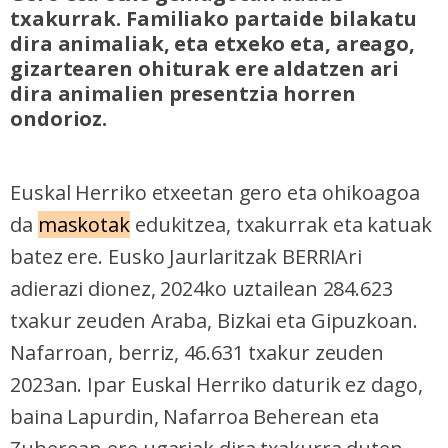
txakurrak. Familiako partaide bilakatu
dira animaliak, eta etxeko eta, areago,
gizartearen ohiturak ere aldatzen ari
dira animalien presentzia horren
ondorioz.
Euskal Herriko etxeetan gero eta ohikoagoa
da
maskotak
edukitzea, txakurrak eta katuak
batez ere. Eusko Jaurlaritzak BERRIAri
adierazi dionez, 2024ko uztailean 284.623
txakur zeuden Araba, Bizkai eta Gipuzkoan.
Nafarroan, berriz, 46.631 txakur zeuden
2023an. Ipar Euskal Herriko daturik ez dago,
baina Lapurdin, Nafarroa Beherean eta