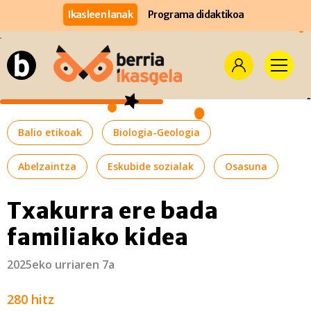
Ikasleen lanak
Programa didaktikoa
Balio etikoak
Biologia-Geologia
Abelzaintza
Eskubide sozialak
Osasuna
Txakurra ere bada
familiako kidea
2025eko urriaren 7a
280 hitz