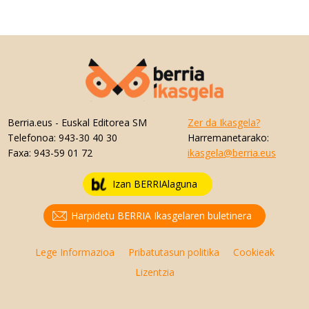
Berria.eus
- Euskal Editorea SM
Zer da Ikasgela?
Telefonoa:
943-30 40 30
Harremanetarako:
Faxa:
943-59 01 72
ikasgela@berria.eus
Izan BERRIAlaguna
Harpidetu BERRIA Ikasgelaren buletinera
Lege Informazioa
Pribatutasun politika
Cookieak
Lizentzia