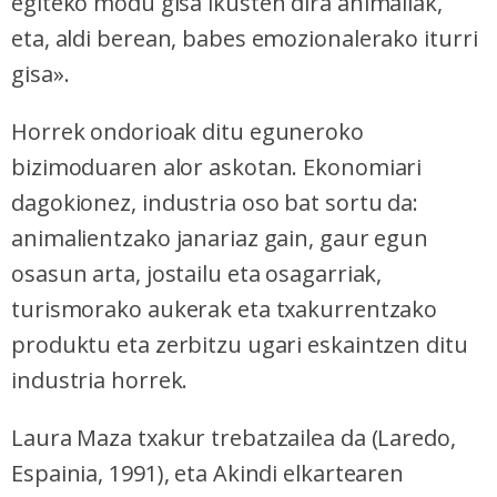
egiteko modu gisa ikusten dira animaliak,
eta, aldi berean, babes emozionalerako iturri
gisa».
Horrek ondorioak ditu eguneroko
bizimoduaren alor askotan. Ekonomiari
dagokionez, industria oso bat sortu da:
animalientzako janariaz gain, gaur egun
osasun arta, jostailu eta osagarriak,
turismorako aukerak eta txakurrentzako
produktu eta zerbitzu ugari eskaintzen ditu
industria horrek.
Laura Maza txakur trebatzailea da (Laredo,
Espainia, 1991), eta Akindi elkartearen