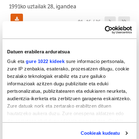
1991ko uztailak 28, igandea
01 - 16 / 36
(100,23MB)
Datuen erabilera arduratsua
01
02
Guk eta
gure 1022 kideek
sure informacio pertsonala,
zure IP zenbakia, esaterako, prozesatzen ditugu, cookie
bezalako teknologiak erabiliz eta zure gailuko
informazioak azitzen dugu publizitate eta eduki
03
04
pertsonalizatua, publizitatearen eta edukiaren neurketa,
audientzia-ikerketa eta zerbitzuen garapena eskaintzeko.
Zure datuak nork eta zertarako erabiltzen dituen
hautatzeko aukera duzu. Zure onespena aldatzen edo
05
06
deuseztatzen ahal duzu edozein momentutan, Cookie
deklaraziotik edo Privacy triggerean klikatuz.
Cookieak kudeatu