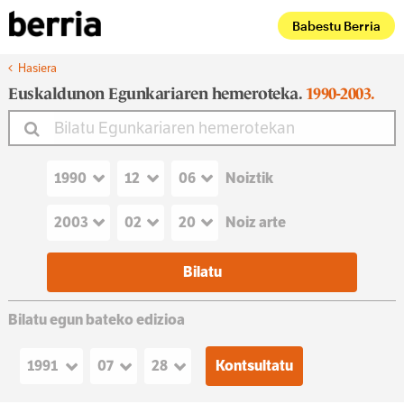
Babestu Berria
Hasiera
Euskaldunon Egunkariaren hemeroteka.
1990-2003.
Noiztik
Noiz arte
Bilatu egun bateko edizioa