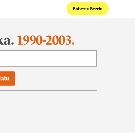
Babestu Berria
ka.
1990-2003.