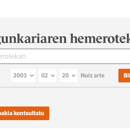
unkariaren hemerote
Noiz arte