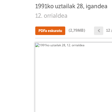
1991ko uztailak 28, igandea
12. orrialdea
(2,79MB)
12 
PDFa eskuratu