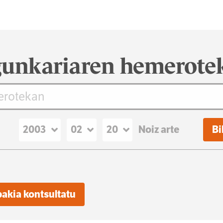
unkariaren hemerote
Noiz arte