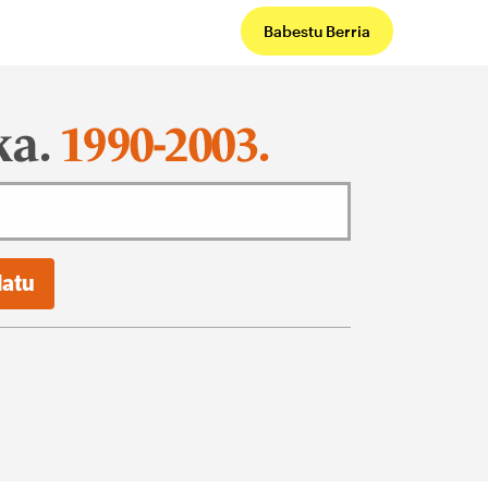
Babestu Berria
ka.
1990-2003.