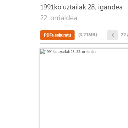
1991ko uztailak 28, igandea
22. orrialdea
(3,21MB)
22 
PDFa eskuratu