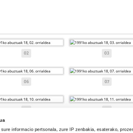
02
03
06
07
10
11
sua
sure informacio pertsonala, zure IP zenbakia, esaterako, proze