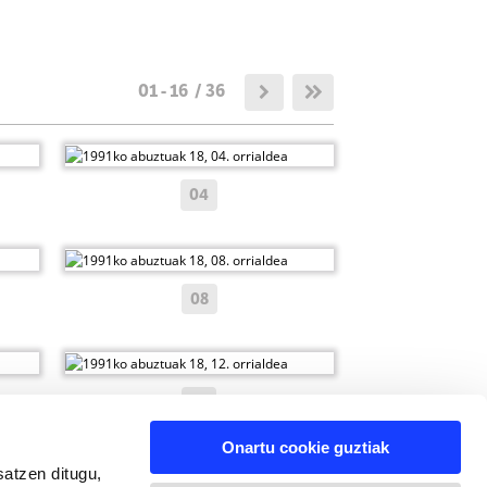
01 - 16 / 36
04
08
12
Onartu cookie guztiak
satzen ditugu,