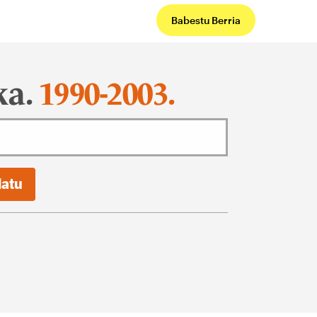
Babestu Berria
ka.
1990-2003.