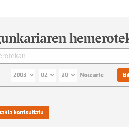
unkariaren hemerote
Noiz arte