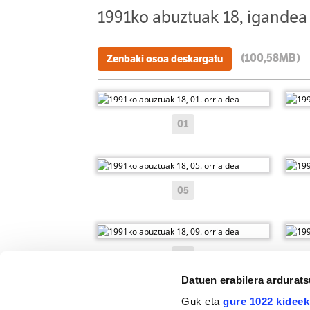
1991ko abuztuak 18, igandea
(100,58MB)
Zenbaki osoa deskargatu
01
05
09
Datuen erabilera ardurat
Guk eta
gure 1022 kideek