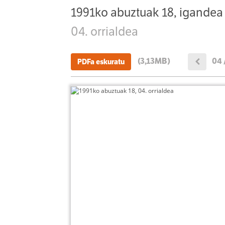
1991ko abuztuak 18, igandea
04. orrialdea
(3,13MB)
04 
PDFa eskuratu