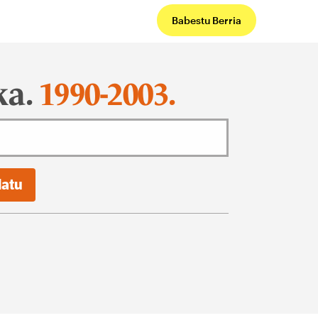
Babestu Berria
ka.
1990-2003.