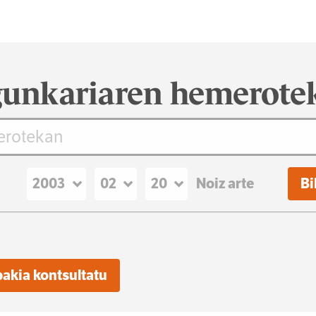
unkariaren hemerote
Noiz arte