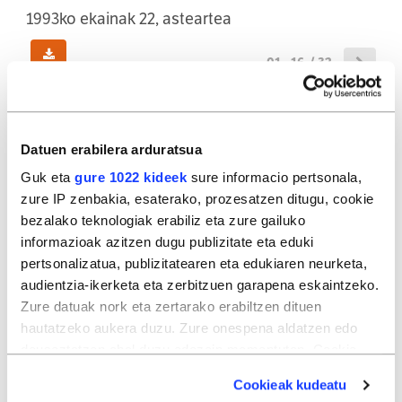
1993ko ekainak 22, asteartea
01 - 16 / 32
(83,35MB)
Datuen erabilera arduratsua
01
02
Guk eta
gure 1022 kideek
sure informacio pertsonala,
zure IP zenbakia, esaterako, prozesatzen ditugu, cookie
bezalako teknologiak erabiliz eta zure gailuko
informazioak azitzen dugu publizitate eta eduki
03
04
pertsonalizatua, publizitatearen eta edukiaren neurketa,
audientzia-ikerketa eta zerbitzuen garapena eskaintzeko.
Zure datuak nork eta zertarako erabiltzen dituen
hautatzeko aukera duzu. Zure onespena aldatzen edo
05
06
deuseztatzen ahal duzu edozein momentutan, Cookie
deklaraziotik edo Privacy triggerean klikatuz.
Cookieak kudeatu