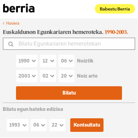
Babestu Berria
Hasiera
Euskaldunon Egunkariaren hemeroteka.
1990-2003.
Noiztik
Noiz arte
Bilatu egun bateko edizioa