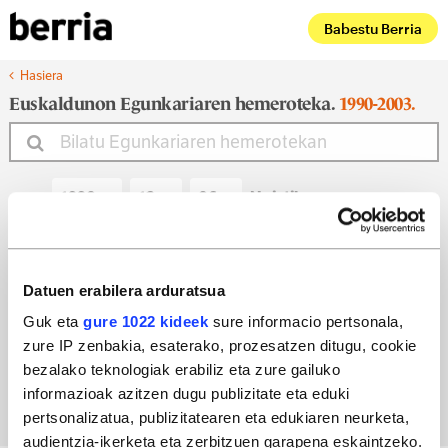
Babestu Berria
Hasiera
Euskaldunon Egunkariaren hemeroteka.
1990-2003.
Noiztik
Noiz arte
Datuen erabilera arduratsua
Guk eta
gure 1022 kideek
sure informacio pertsonala,
zure IP zenbakia, esaterako, prozesatzen ditugu, cookie
Bilatu egun bateko edizioa
bezalako teknologiak erabiliz eta zure gailuko
informazioak azitzen dugu publizitate eta eduki
pertsonalizatua, publizitatearen eta edukiaren neurketa,
audientzia-ikerketa eta zerbitzuen garapena eskaintzeko.