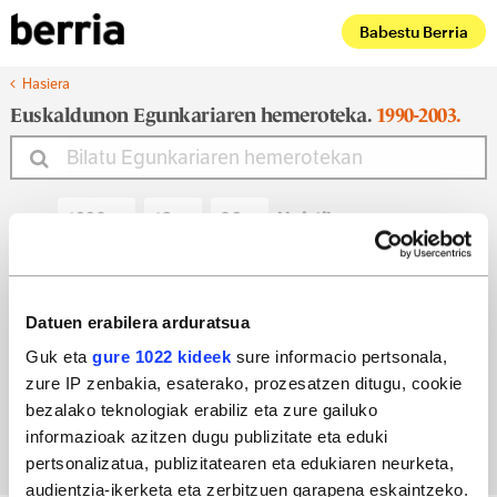
Babestu Berria
Hasiera
Euskaldunon Egunkariaren hemeroteka.
1990-2003.
Noiztik
Noiz arte
Datuen erabilera arduratsua
Guk eta
gure 1022 kideek
sure informacio pertsonala,
zure IP zenbakia, esaterako, prozesatzen ditugu, cookie
Bilatu egun bateko edizioa
bezalako teknologiak erabiliz eta zure gailuko
informazioak azitzen dugu publizitate eta eduki
pertsonalizatua, publizitatearen eta edukiaren neurketa,
audientzia-ikerketa eta zerbitzuen garapena eskaintzeko.