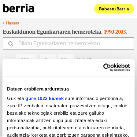
Babestu Berria
Hasiera
Euskaldunon Egunkariaren hemeroteka.
1990-2003.
Noiztik
Noiz arte
Datuen erabilera arduratsua
Guk eta
gure 1022 kideek
sure informacio pertsonala,
zure IP zenbakia, esaterako, prozesatzen ditugu, cookie
Bilatu egun bateko edizioa
bezalako teknologiak erabiliz eta zure gailuko
informazioak azitzen dugu publizitate eta eduki
pertsonalizatua, publizitatearen eta edukiaren neurketa,
audientzia-ikerketa eta zerbitzuen garapena eskaintzeko.