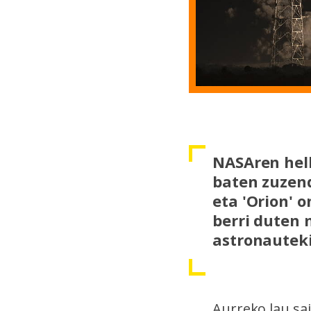
NASAren helb
baten zuzend
eta 'Orion' 
berri duten 
astronauteki
Aurreko lau sa