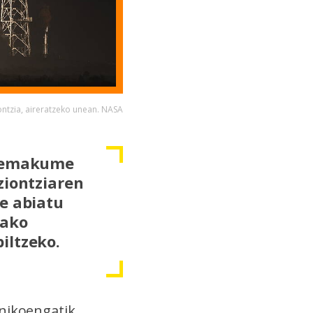
' ontzia, aireratzeko unean. NASA
, emakume
ziontziaren
te abiatu
tako
iltzeko.
knikoengatik