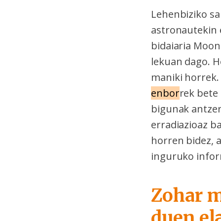
Lehenbiziko sa
astronautekin 
bidaiaria Moon
lekuan dago. H
maniki horrek.
enbor
rek bete
bigunak antzer
erradiazioaz b
horren bidez, 
inguruko infor
Zohar m
duen el