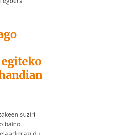
di egoera
dago
 egiteko
a handian
zakeen suziri
ro baino
ela adierazi du