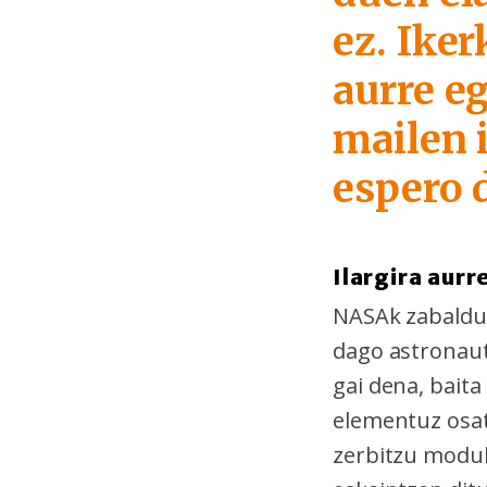
ez. Ike
aurre eg
mailen 
espero 
Ilargira aur
NASAk zabaldu
dago astronaut
gai dena, baita
elementuz osat
zerbitzu modul