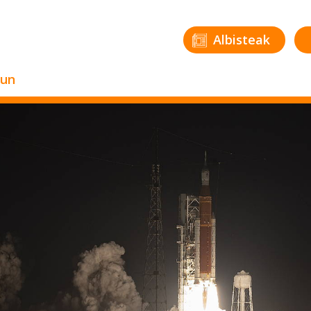
Albisteak
zun