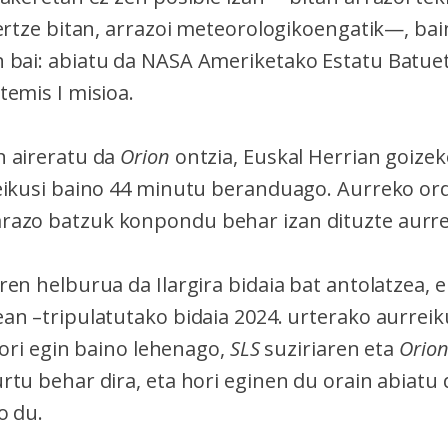
bertze bitan, arrazoi meteorologikoengatik—, bai
bai: abiatu da NASA Ameriketako Estatu Batue
temis I misioa.
 aireratu da
Orion
ontzia, Euskal Herrian goizek
eikusi baino 44 minutu beranduago. Aurreko or
razo batzuk konpondu behar izan dituzte aurre
ren helburua da Ilargira bidaia bat antolatzea
an –tripulatutako bidaia 2024. urterako aurreik
 hori egin baino lehenago,
SLS
suziriaren eta
Orio
rtu behar dira, eta hori eginen du orain abiatu 
o du.