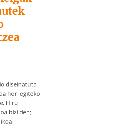
autek
o
tzea
o diseinatuta
a hori egiteko
e. Hiru
oa bizi den;
mikoa