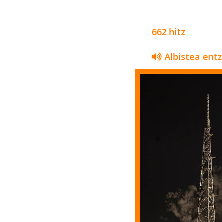
662 hitz
Albistea ent