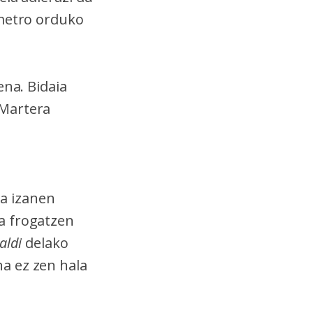
ometro orduko
ena. Bidaia
 Martera
a izanen
a frogatzen
laldi
delako
a ez zen hala