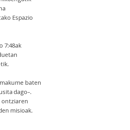
na
tako Espazio
o 7:48ak
duetan
tik.
, emakume baten
usita dago–.
n
ontziaren
den misioak.