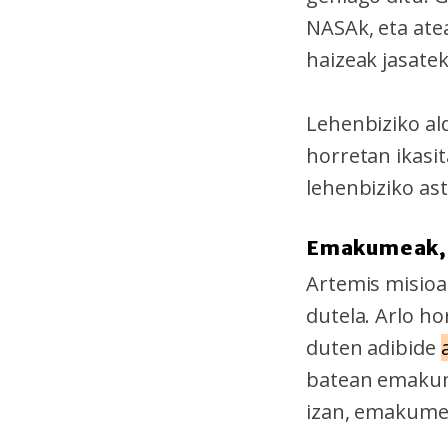
NASAk, eta ate
haizeak jasatek
Lehenbiziko ald
horretan ikasi
lehenbiziko ast
Emakumeak, 
Artemis misio
dutela. Arlo h
duten adibide
batean emakume
izan, emakumez