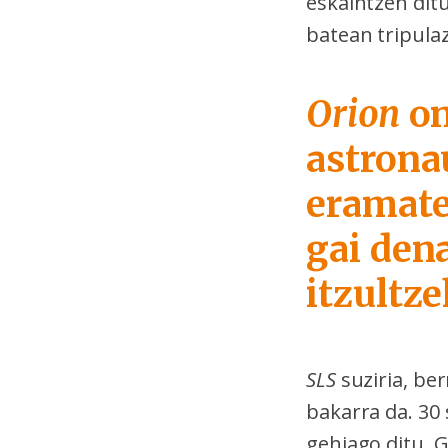
eskaintzen ditu
batean tripula
Orion
on
astrona
eramate
gai dena
itzultze
SLS
suziria, ber
bakarra da. 30 
gehiago ditu. G