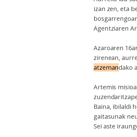
izan zen, eta 
bosgarrengoan 
Agentziaren Ar
Azaroaren 16an
zirenean, aurr
atzeman
dako a
Artemis misioa
zuzendaritzape
Baina, ibilaldi
gaitasunak neu
Sei aste iraung