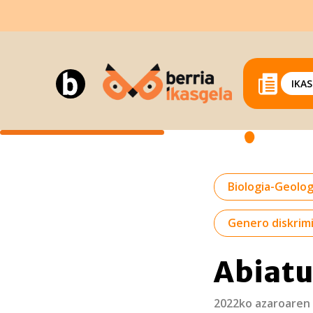
IKA
Biologia-Geolog
Genero diskrim
Abiatu
2022ko azaroaren