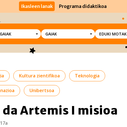
Ikasleen lanak
Programa didaktikoa
SGAIAK
GAIAK
EDUKI MOTAK
ia
Kultura zientifikoa
Teknologia
inazioa
Unibertsoa
 da Artemis I misioa
 17a