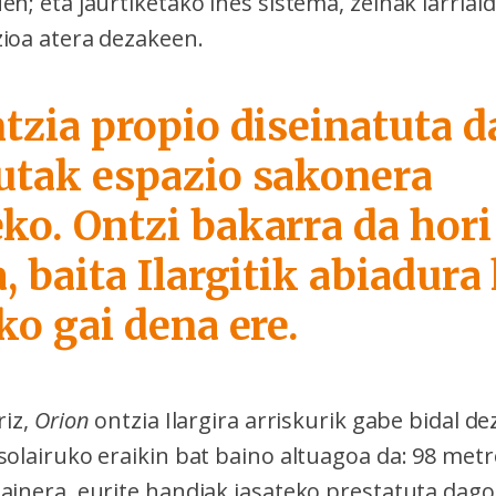
en; eta jaurtiketako ihes sistema, zeinak larrial
zioa atera dezakeen.
tzia propio diseinatuta 
utak espazio sakonera
ko. Ontzi bakarra da hori
, baita Ilargitik abiadur
ko gai dena ere.
riz,
Orion
ontzia Ilargira arriskurik gabe bidal de
solairuko eraikin bat baino altuagoa da: 98 met
ainera, eurite handiak jasateko prestatuta dago