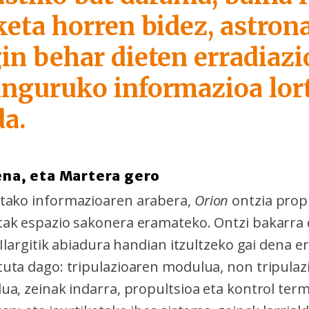
rketa horren bidez, astron
in behar dieten erradiazi
inguruko informazioa lor
da.
rena, eta Martera gero
tako informazioaren arabera,
Orion
ontzia propi
ak espazio sakonera eramateko. Ontzi bakarra d
 Ilargitik abiadura handian itzultzeko gai dena er
uta dago: tripulazioaren modulua, non tripulazi
ua, zeinak indarra, propultsioa eta kontrol ter