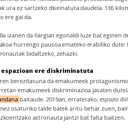
ak ura ez sartzeko diseinatuta daudela. 136 kil
o ere gai da.
ia izanen da Ilargian egonaldi luze bat eginen d
takoa hurrengo pausoa emateko erabiliko dute:
ronautak bidaltzeko, zehazki.
espazioan ere diskriminatuta
aren berezitasuna da emakumeek protagonismo
orretan emakumeek diskriminazioa jasaten dutel
andana
baitaude. 2019an, erraterako,
espazio ibi
z osaturiko talde batek aritu behar zuen, bain
koentzako astronauta jantzi bat falta baitzen.