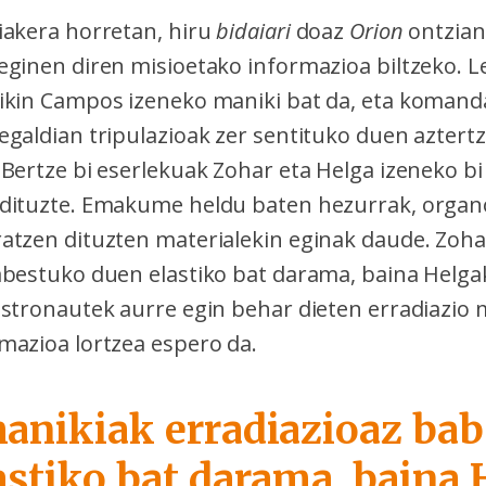
iakera horretan, hiru
bidaiari
doaz
Orion
ontzian
eginen diren misioetako informazioa biltzeko. 
ikin Campos izeneko maniki bat da, eta koman
egaldian tripulazioak zer sentituko duen aztert
 Bertze bi eserlekuak Zohar eta Helga izeneko b
 dituzte. Emakume heldu baten hezurrak, organ
atzen dituzten materialekin eginak daude. Zoh
abestuko duen elastiko bat darama, baina Helgak
astronautek aurre egin behar dieten erradiazio 
mazioa lortzea espero da.
anikiak erradiazioaz ba
astiko bat darama, baina