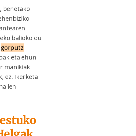
, benetako
Lehenbiziko
dantearen
zeko balioko du
i
gorputz
oak eta ehun
ar manikiak
, ez. Ikerketa
mailen
bestuko
 Helgak