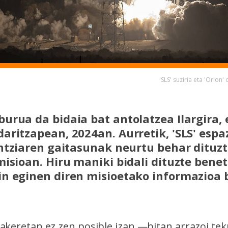
'SLS' suziria eta 'Orion
urua da bidaia bat antolatzea Ilargira
aritzapean, 2024an. Aurretik, 'SLS' espa
ontziaren gaitasunak neurtu behar dituz
misioan. Hiru maniki bidali dituzte bene
n eginen diren misioetako informazioa b
iakeretan ez zen posible izan —bitan arrazoi te