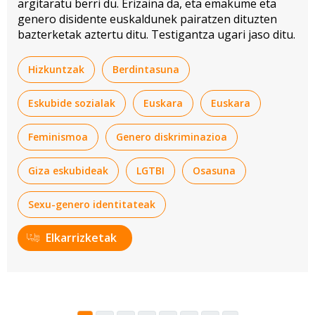
argitaratu berri du. Erizaina da, eta emakume eta
genero disidente euskaldunek pairatzen dituzten
bazterketak aztertu ditu. Testigantza ugari jaso ditu.
Hizkuntzak
Berdintasuna
Eskubide sozialak
Euskara
Euskara
Feminismoa
Genero diskriminazioa
Giza eskubideak
LGTBI
Osasuna
Sexu-genero identitateak
Elkarrizketak