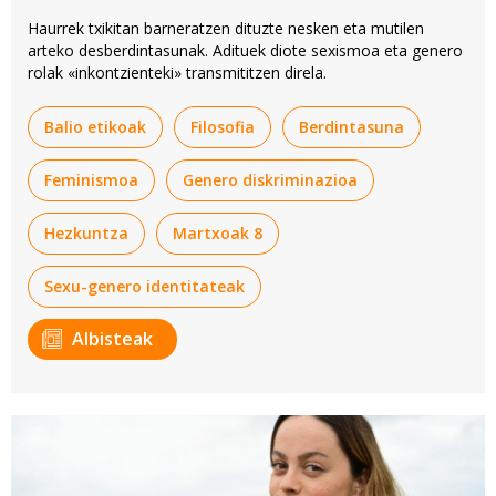
Haurrek txikitan barneratzen dituzte nesken eta mutilen
arteko desberdintasunak. Adituek diote sexismoa eta genero
rolak «inkontzienteki» transmititzen direla.
Balio etikoak
Filosofia
Berdintasuna
Feminismoa
Genero diskriminazioa
Hezkuntza
Martxoak 8
Sexu-genero identitateak
Albisteak