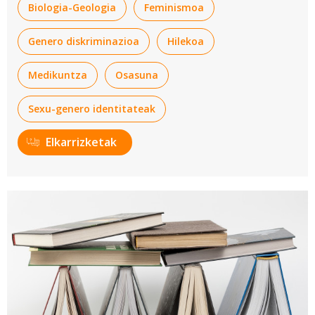
Biologia-Geologia
Feminismoa
Genero diskriminazioa
Hilekoa
Medikuntza
Osasuna
Sexu-genero identitateak
Elkarrizketak