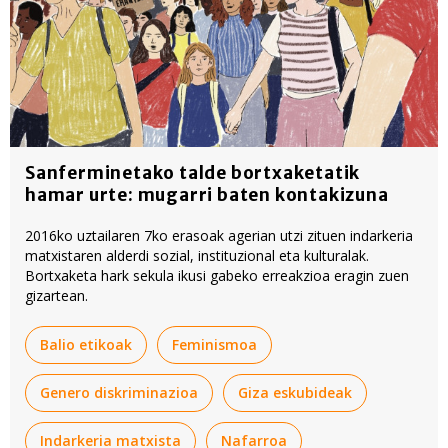
Sanferminetako talde bortxaketatik
hamar urte: mugarri baten kontakizuna
2016ko uztailaren 7ko erasoak agerian utzi zituen indarkeria
matxistaren alderdi sozial, instituzional eta kulturalak.
Bortxaketa hark sekula ikusi gabeko erreakzioa eragin zuen
gizartean.
Balio etikoak
Feminismoa
Genero diskriminazioa
Giza eskubideak
Indarkeria matxista
Nafarroa