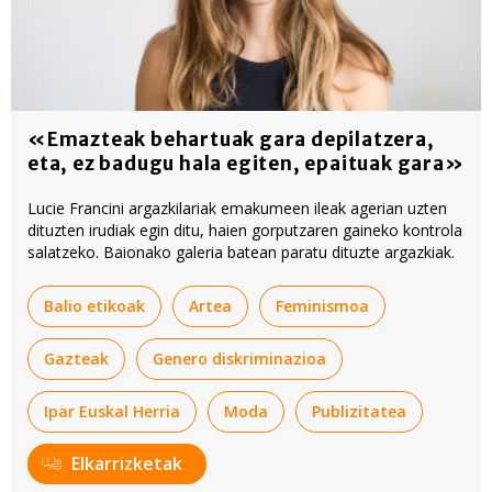
«Emazteak behartuak gara depilatzera,
eta, ez badugu hala egiten, epaituak gara»
Lucie Francini argazkilariak emakumeen ileak agerian uzten
dituzten irudiak egin ditu, haien gorputzaren gaineko kontrola
salatzeko. Baionako galeria batean paratu dituzte argazkiak.
Balio etikoak
Artea
Feminismoa
Gazteak
Genero diskriminazioa
Ipar Euskal Herria
Moda
Publizitatea
Elkarrizketak