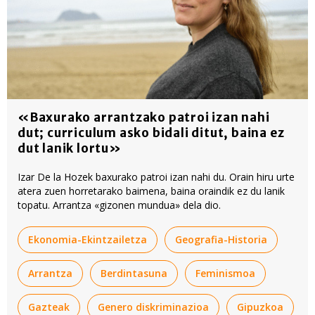
«Baxurako arrantzako patroi izan nahi
dut; curriculum asko bidali ditut, baina ez
dut lanik lortu»
Izar De la Hozek baxurako patroi izan nahi du. Orain hiru urte
atera zuen horretarako baimena, baina oraindik ez du lanik
topatu. Arrantza «gizonen mundua» dela dio.
Ekonomia-Ekintzailetza
Geografia-Historia
Arrantza
Berdintasuna
Feminismoa
Gazteak
Genero diskriminazioa
Gipuzkoa