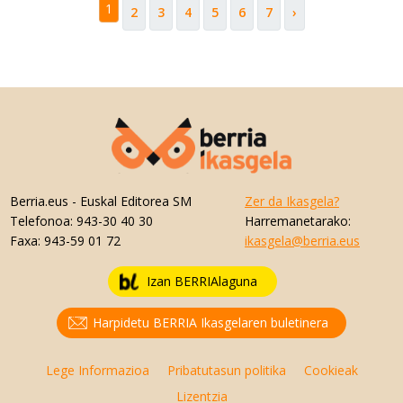
1
2
3
4
5
6
7
›
Berria.eus
- Euskal Editorea SM
Zer da Ikasgela?
Telefonoa:
943-30 40 30
Harremanetarako:
Faxa:
943-59 01 72
ikasgela@berria.eus
Izan BERRIAlaguna
Harpidetu BERRIA Ikasgelaren buletinera
Lege Informazioa
Pribatutasun politika
Cookieak
Lizentzia