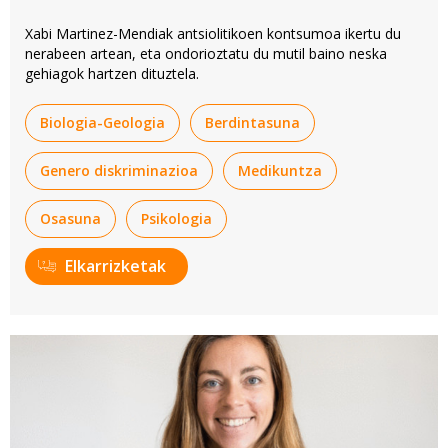
Xabi Martinez-Mendiak antsiolitikoen kontsumoa ikertu du
nerabeen artean, eta ondorioztatu du mutil baino neska
gehiagok hartzen dituztela.
Biologia-Geologia
Berdintasuna
Genero diskriminazioa
Medikuntza
Osasuna
Psikologia
Elkarrizketak