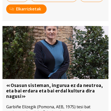
Elkarrizketak
«Osasun sisteman, ingurua ez da neutroa,
eta bai erdara eta bai erdal kultura dira
nagusi»
Garbiñe Elizegik (Pomona, AEB, 1975) tesi bat