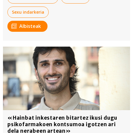
Sexu indarkeria
Albisteak
«Hainbat inkestaren bitartez ikusi dugu
psikofarmakoen kontsumoa igotzen ari
dela nerabeen artean»