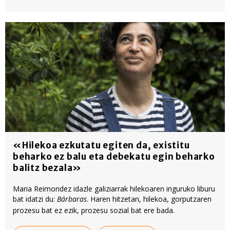
«Hilekoa ezkutatu egiten da, existitu
beharko ez balu eta debekatu egin beharko
balitz bezala»
Maria Reimondez idazle galiziarrak hilekoaren inguruko liburu
bat idatzi du:
Bárbaras
. Haren hitzetan, hilekoa, gorputzaren
prozesu bat ez ezik, prozesu sozial bat ere bada.