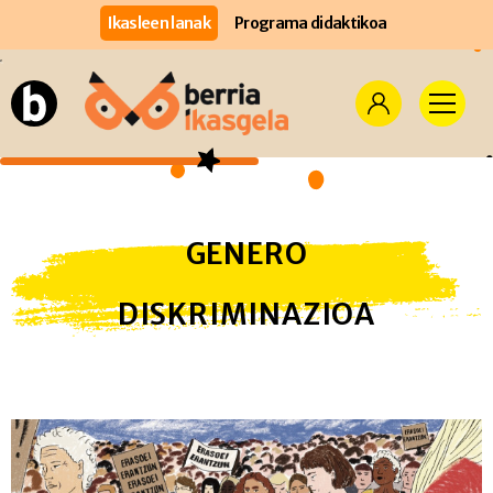
Ikasleen lanak
Programa didaktikoa
GENERO
DISKRIMINAZIOA