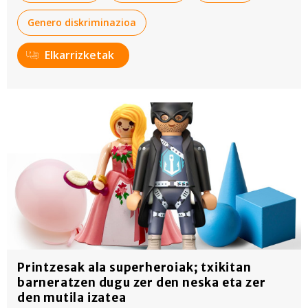
irakurri
Genero diskriminazioa
Elkarrizketak
Printzesak ala superheroiak; txikitan
barneratzen dugu zer den neska eta zer
den mutila izatea