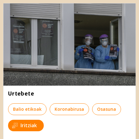
Urtebete
Balio etikoak
Koronabirusa
Osasuna
Iritziak