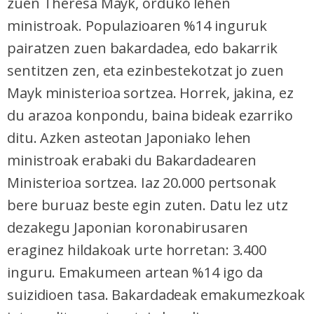
zuen Theresa Mayk, orduko lehen
ministroak. Populazioaren %14 inguruk
pairatzen zuen bakardadea, edo bakarrik
sentitzen zen, eta ezinbestekotzat jo zuen
Mayk ministerioa sortzea. Horrek, jakina, ez
du arazoa konpondu, baina bideak ezarriko
ditu. Azken asteotan Japoniako lehen
ministroak erabaki du Bakardadearen
Ministerioa sortzea. Iaz 20.000 pertsonak
bere buruaz beste egin zuten. Datu lez utz
dezakegu Japonian koronabirusaren
eraginez hildakoak urte horretan: 3.400
inguru. Emakumeen artean %14 igo da
suizidioen tasa. Bakardadeak emakumezkoak