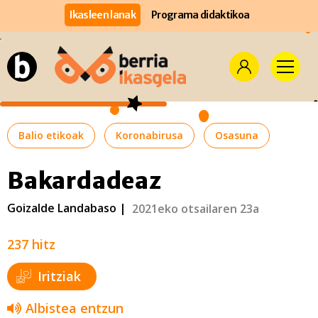
Ikasleen lanak
Programa didaktikoa
Balio etikoak
Koronabirusa
Osasuna
Bakardadeaz
Goizalde Landabaso |
2021eko otsailaren 23a
237 hitz
Iritziak
Albistea entzun