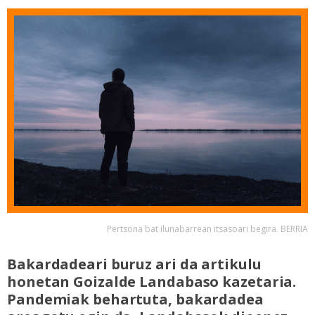
Pertsona bat ilunabarrean itsasoari begira. BERRIA
Bakardadeari buruz ari da artikulu
honetan Goizalde Landabaso kazetaria.
Pandemiak behartuta, bakardadea