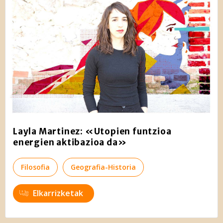
Layla Martinez: «Utopien funtzioa
energien aktibazioa da»
Filosofia
Geografia-Historia
Elkarrizketak