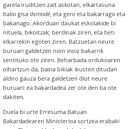
garela iruditzen zait askotan, elkartasuna
balio gisa
demodé
, eta gero eta bakarrago eta
bakanago. Akorduan daukat eskolakide bi
nituela, bikoitzak; berdinak ziren, eta beti
elkarrekin egoten ziren. Batzuetan neure
buruari galdetzen nion inoiz bakarrik
sentituko ote ziren. Beharbada ordukoaren
oihartzun da, baina bikiak ikusten ditudan
aldiro gauza bera galdetzen diot neure
buruari: ea bakardadea zer ote den ba ote
dakiten.
Duela bi urte Erresuma Batuan
Bakardadearen Ministerioa sortzea erabaki