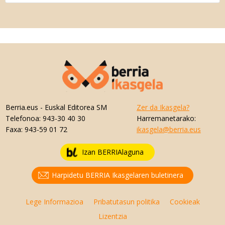
Berria.eus
- Euskal Editorea SM
Zer da Ikasgela?
Telefonoa:
943-30 40 30
Harremanetarako:
Faxa:
943-59 01 72
ikasgela@berria.eus
Izan BERRIAlaguna
Harpidetu BERRIA Ikasgelaren buletinera
Lege Informazioa
Pribatutasun politika
Cookieak
Lizentzia