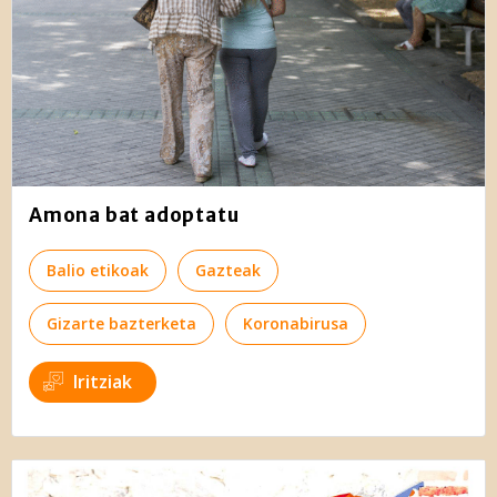
irakurri
Amona bat adoptatu
Balio etikoak
Gazteak
Gizarte bazterketa
Koronabirusa
Iritziak