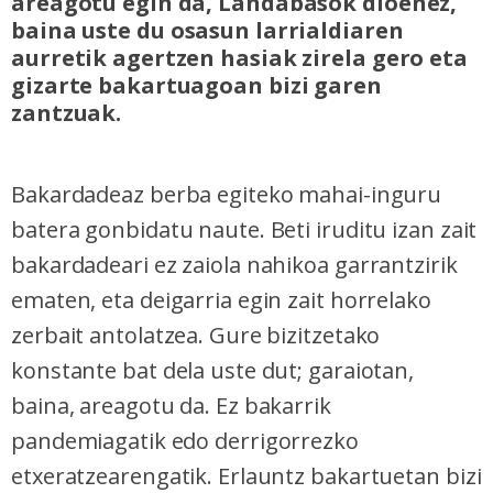
areagotu egin da, Landabasok dioenez,
baina uste du osasun larrialdiaren
aurretik agertzen hasiak zirela gero eta
gizarte bakartuagoan bizi garen
zantzuak.
Bakardadeaz berba egiteko mahai-inguru
batera gonbidatu naute. Beti iruditu izan zait
bakardadeari ez zaiola nahikoa garrantzirik
ematen, eta deigarria egin zait horrelako
zerbait antolatzea. Gure bizitzetako
konstante bat dela uste dut; garaiotan,
baina, areagotu da. Ez bakarrik
pandemiagatik edo derrigorrezko
etxeratzearengatik. Erlauntz bakartuetan bizi