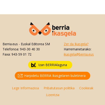
Berria.eus
- Euskal Editorea SM
Zer da Ikasgela?
Telefonoa:
943-30 40 30
Harremanetarako:
Faxa:
943-59 01 72
ikasgela@berria.eus
Izan BERRIAlaguna
Harpidetu BERRIA Ikasgelaren buletinera
Lege Informazioa
Pribatutasun politika
Cookieak
Lizentzia