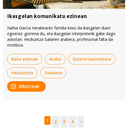
Ikasgelan komunikatu ezinean
Nahia Garcia nerabearen familia kexu da ikasgelan duen
egoeraz: gorreria du, eta ikasgelan interpreterik gabe dago
askotan. Hezkuntza Sailaren arabera, profesional falta da
motiboa.
Balio etikoak
Araba
Gizarte bazterketa
Hezkuntza
Osasuna
Albisteak
1
2
3
4
›