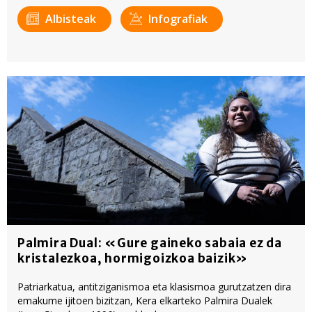
Albisteak
Infografiak
Palmira Dual: «Gure gaineko sabaia ez da
kristalezkoa, hormigoizkoa baizik»
Patriarkatua, antitziganismoa eta klasismoa gurutzatzen dira
emakume ijitoen bizitzan, Kera elkarteko Palmira Dualek