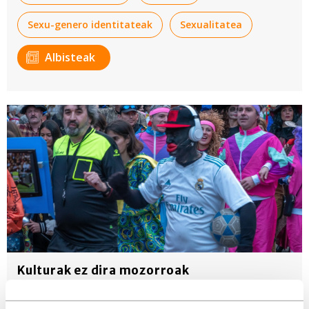
Sexu-genero identitateak
Sexualitatea
Albisteak
Kulturak ez dira mozorroak
Inauteri garaia da. Besta ez da jai, ordea, batzuen mozorroak