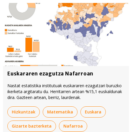
Euskararen ezagutza Nafarroan
Nastat estatistika institutuak euskararen ezagutzari buruzko
ikerketa argitaratu du. Herritarren artean %15,1 euskaldunak
dira. Gazteen artean, berriz, laurdenak.
Hizkuntzak
Matematika
Euskara
Gizarte bazterketa
Nafarroa