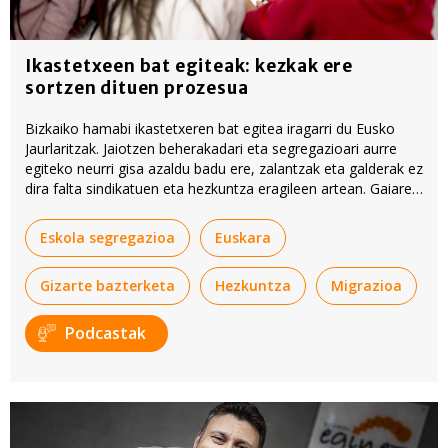
Ikastetxeen bat egiteak: kezkak ere
sortzen dituen prozesua
Bizkaiko hamabi ikastetxeren bat egitea iragarri du Eusko
Jaurlaritzak. Jaiotzen beherakadari eta segregazioari aurre
egiteko neurri gisa azaldu badu ere, zalantzak eta galderak ez
dira falta sindikatuen eta hezkuntza eragileen artean. Gaiaren
nondik norakoak aletu dituzte Iker Tubiak eta Irati Urdalletak
podcast honetan.
Eskola segregazioa
Euskara
Gizarte bazterketa
Hezkuntza
Migrazioa
Podcastak