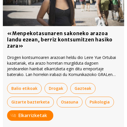
«Menpekotasunaren sakoneko arazoa
landu ezean, berriz kontsumitzen hasiko
zara»
Drogen kontsumoaren arazoari heldu dio Leire Yue Ortubai
kazetariak, eta arazo horretan murgilduta dagoen
jendearekin hainbat elkarrizketa egin ditu erreportaje
baterako. Lan horrekin irabazi du Komunikazioko GRALen
BERRIA saria.
Balio etikoak
Drogak
Gazteak
Gizarte bazterketa
Osasuna
Psikologia
Elkarrizketak