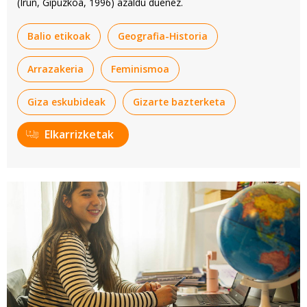
(Irun, Gipuzkoa, 1996) azaldu duenez.
Balio etikoak
Geografia-Historia
Arrazakeria
Feminismoa
Giza eskubideak
Gizarte bazterketa
Elkarrizketak