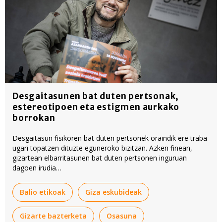
Desgaitasunen bat duten pertsonak,
estereotipoen eta estigmen aurkako
borrokan
Desgaitasun fisikoren bat duten pertsonek oraindik ere traba
ugari topatzen dituzte eguneroko bizitzan. Azken finean,
gizartean elbarritasunen bat duten pertsonen inguruan
dagoen irudia
oraindik «estigmatizatua» eta «estereotipatua» dagoela
salatu dute.
Balio etikoak
Giza eskubideak
Gizarte bazterketa
Osasuna