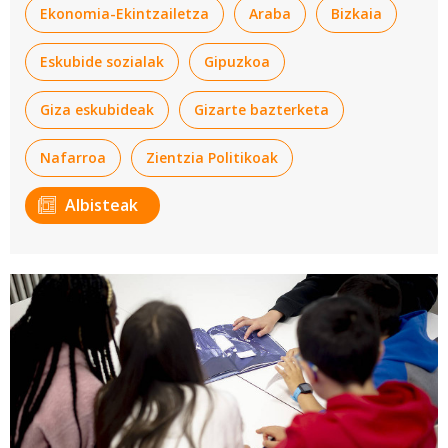
Ekonomia-Ekintzailetza
Araba
Bizkaia
Eskubide sozialak
Gipuzkoa
Giza eskubideak
Gizarte bazterketa
Nafarroa
Zientzia Politikoak
Albisteak