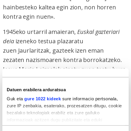
hainbesteko kaltea egin zion, non horren
kontra egin nuen».
1945eko urtarril amaieran,
Euskal gazteriari
deia
izeneko testua plazaratu
zuen
Jaurlaritzak
,
gazteek izen eman
zezaten
nazismoaren kontra borrokatzeko.
Jesus Maria Leizaolak sinatu zuen testu hura,
eta II. Mundu Gerran ere, 36koan legez,
totalitarismoa
ren kontra egin behar zela
Datuen erabilera arduratsua
esan. Dei hari erantzun ziotenek osatu zuten
Guk eta
gure 1022 kideek
sure informacio pertsonala,
Gernika batailoia, eta talde hark izenetik
zure IP zenbakia, esaterako, prozesatzen ditugu, cookie
bezalako teknologiak erabiliz eta zure gailuko
beretik zekartzan 1936ko uztailaren 18ko
informazioak azitzen dugu publizitate eta eduki
estatu kolpeak Euskal Herriari egindako
pertsonalizatua, publizitatearen eta edukiaren neurketa,