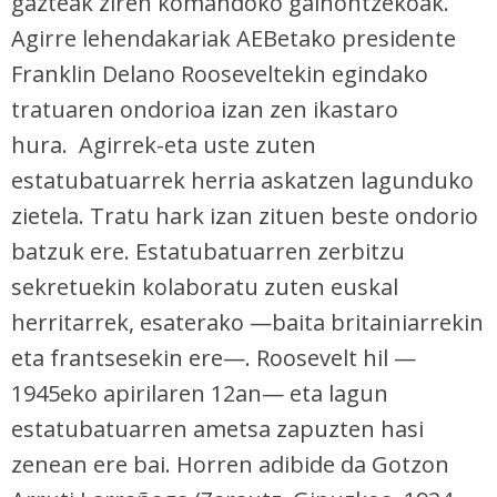
gazteak ziren komandoko gainontzekoak.
baliatzen gara. Ohar hau onartuz gero, teknologia hori
erabiltzeko baimen esplizitua ematen diguzu.
Gehiago
Agirre lehendakariak AEBetako presidente
irakurri
Franklin Delano Rooseveltekin egindako
tratuaren ondorioa izan zen ikastaro
hura. Agirrek-eta uste zuten
estatubatuarrek herria askatzen lagunduko
zietela. Tratu hark izan zituen beste ondorio
batzuk ere. Estatubatuarren zerbitzu
sekretuekin kolaboratu zuten euskal
herritarrek, esaterako —baita britainiarrekin
eta frantsesekin ere—. Roosevelt hil —
1945eko apirilaren 12an— eta lagun
estatubatuarren ametsa zapuzten hasi
zenean ere bai. Horren adibide da Gotzon