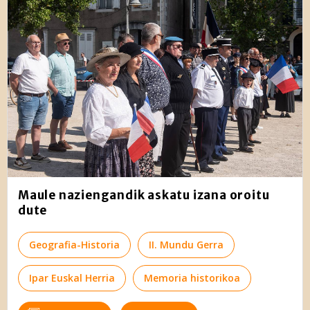
Maule naziengandik askatu izana oroitu
dute
Geografia-Historia
II. Mundu Gerra
Ipar Euskal Herria
Memoria historikoa