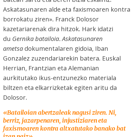
Askatasunaren alde eta faxismoaren kontra
borrokatu ziren». Franck Dolosor
kazetariarenak dira hitzok. Hark idatzi
du
Gernika batailoia
Askatasunaren
.
ametsa
dokumentalaren gidoia, Iban
Gonzalez zuzendariarekin batera. Euskal
Herrian, Frantzian eta Alemanian
aurkitutako ikus-entzunezko materiala
biltzen eta elkarrizketak egiten aritu da
Dolosor.
«Batailoian abertzaleak nagusi ziren. Ni,
berriz, jazarpenaren, injustiziaren eta
faxismoaren kontra altxatutako banako bat
izan naiz».