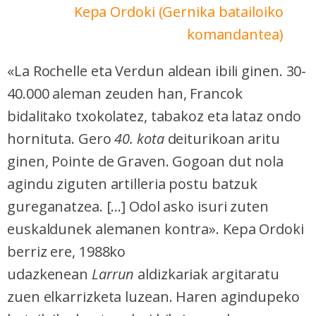
Kepa Ordoki (Gernika batailoiko
komandantea)
«La Rochelle eta Verdun aldean ibili ginen. 30-
40.000 aleman zeuden han, Francok
bidalitako txokolatez, tabakoz eta lataz ondo
hornituta. Gero
40. kota
deiturikoan aritu
ginen, Pointe de Graven. Gogoan dut nola
agindu ziguten artilleria postu batzuk
gureganatzea. [...] Odol asko isuri zuten
euskaldunek alemanen kontra». Kepa Ordoki
berriz ere, 1988ko
udazkenean
Larrun
aldizkariak argitaratu
zuen elkarrizketa luzean. Haren agindupeko