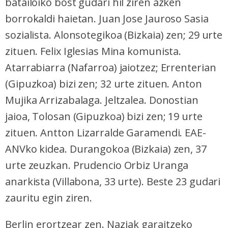
batailoiko bost gudari hil ziren azken
borrokaldi haietan. Juan Jose Jauroso Sasia
sozialista. Alonsotegikoa (Bizkaia) zen; 29 urte
zituen. Felix Iglesias Mina komunista.
Atarrabiarra (Nafarroa) jaiotzez; Errenterian
(Gipuzkoa) bizi zen; 32 urte zituen. Anton
Mujika Arrizabalaga. Jeltzalea. Donostian
jaioa, Tolosan (Gipuzkoa) bizi zen; 19 urte
zituen. Antton Lizarralde Garamendi. EAE-
ANVko kidea. Durangokoa (Bizkaia) zen, 37
urte zeuzkan. Prudencio Orbiz Uranga
anarkista (Villabona, 33 urte). Beste 23 gudari
zauritu egin ziren.
Berlin erortzear zen. Naziak garaitzeko