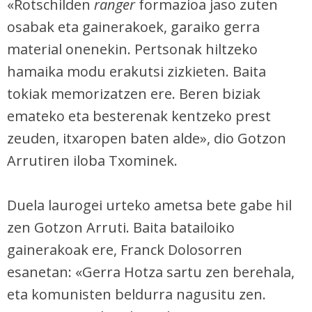
«Rotschilden
ranger
formazioa jaso zuten
osabak eta gainerakoek, garaiko gerra
material onenekin. Pertsonak hiltzeko
hamaika modu erakutsi zizkieten. Baita
tokiak memorizatzen ere. Beren biziak
emateko eta besterenak kentzeko prest
zeuden, itxaropen baten alde», dio Gotzon
Arrutiren iloba Txominek.
Duela laurogei urteko ametsa bete gabe hil
zen Gotzon Arruti. Baita batailoiko
gainerakoak ere, Franck Dolosorren
esanetan: «Gerra Hotza sartu zen berehala,
eta komunisten beldurra nagusitu zen.