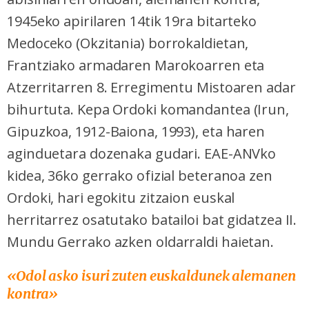
1945eko apirilaren 14tik 19ra bitarteko
Medoceko (Okzitania) borrokaldietan,
Frantziako armadaren Marokoarren eta
Atzerritarren 8. Erregimentu Mistoaren adar
bihurtuta. Kepa Ordoki
komandantea
(Irun,
Gipuzkoa, 1912-Baiona, 1993), eta haren
aginduetara dozenaka gudari. EAE-ANVko
kidea, 36ko gerrako ofizial beteranoa zen
Ordoki, hari egokitu zitzaion euskal
herritarrez osatutako batailoi bat gidatzea II.
Mundu Gerrako azken oldarraldi haietan.
«Odol asko isuri zuten euskaldunek alemanen
kontra»