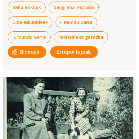
zerrenda zer den; eta Hamas erakunde politiko-militarrari
Balio etikoak
Geografia-Historia
buruzko argibideak.
Giza eskubideak
I. Mundu Gerra
II. Mundu Gerra
Palestinako gatazka
Bideoak
Erreportajeak