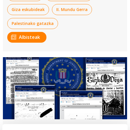
Giza eskubideak
II. Mundu Gerra
Palestinako gatazka
Albisteak
Euskal espioiak, erbestean naziak