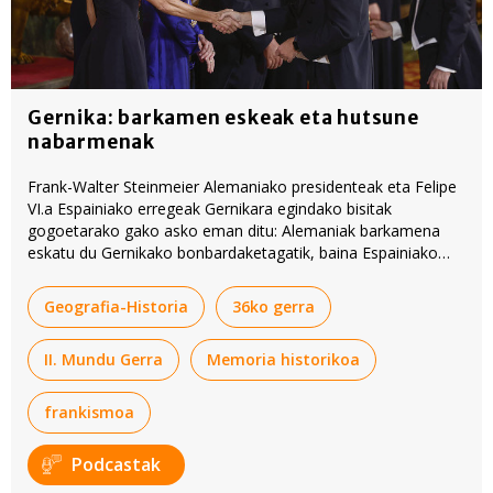
Gernika: barkamen eskeak eta hutsune
nabarmenak
Frank-Walter Steinmeier Alemaniako presidenteak eta Felipe
VI.a Espainiako erregeak Gernikara egindako bisitak
gogoetarako gako asko eman ditu: Alemaniak barkamena
eskatu du
Gernikako bonbardaketagatik
, baina Espainiako
erregeak ez. Bisita hori abiapuntutzat hartuta osatu dute
'Berria Berriketan'-en podcast hau.
Geografia-Historia
36ko gerra
II. Mundu Gerra
Memoria historikoa
frankismoa
Podcastak