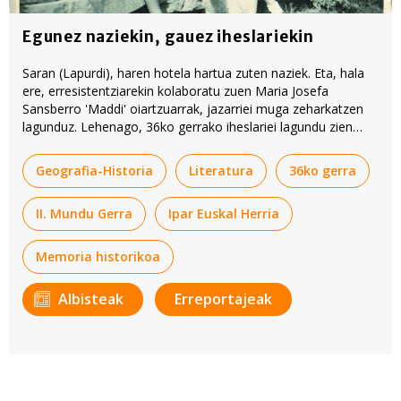
Egunez naziekin, gauez iheslariekin
Saran (Lapurdi), haren hotela hartua zuten naziek. Eta, hala
ere, erresistentziarekin kolaboratu zuen Maria Josefa
Sansberro 'Maddi' oiartzuarrak, jazarriei muga zeharkatzen
lagunduz. Lehenago, 36ko gerrako iheslariei lagundu zien
muga pasatzen.
Geografia-Historia
Literatura
36ko gerra
II. Mundu Gerra
Ipar Euskal Herria
Memoria historikoa
Albisteak
Erreportajeak