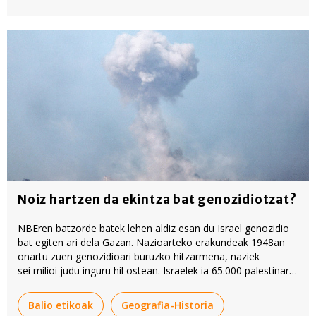
Noiz hartzen da ekintza bat genozidiotzat?
NBEren batzorde batek lehen aldiz esan du Israel genozidio
bat egiten ari dela Gazan. Nazioarteko erakundeak 1948an
onartu zuen genozidioari buruzko hitzarmena, naziek
sei milioi judu inguru hil ostean. Israelek ia 65.000 palestinar
hil ditu 2023ko urriaren 7az geroztik.
Balio etikoak
Geografia-Historia