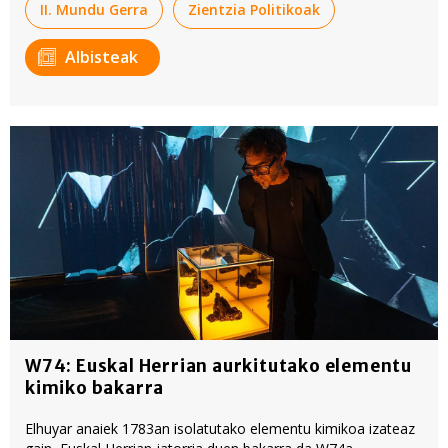
II. Mundu Gerra
Zientzia Politikoak
Albisteak
W74: Euskal Herrian aurkitutako elementu
kimiko bakarra
Elhuyar anaiek 1783an isolatutako elementu kimikoa izateaz