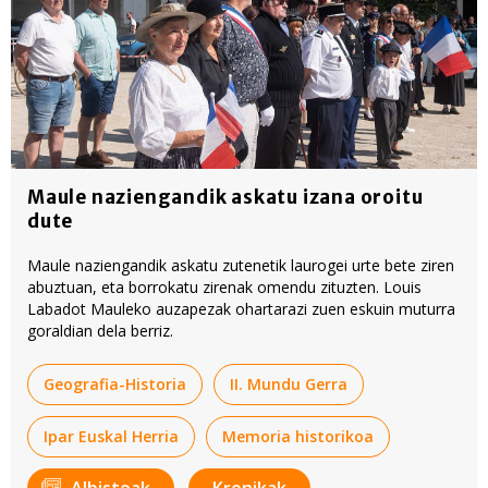
Maule naziengandik askatu izana oroitu
dute
Maule naziengandik askatu zutenetik laurogei urte bete ziren
abuztuan, eta borrokatu zirenak omendu zituzten. Louis
Labadot Mauleko auzapezak ohartarazi zuen eskuin muturra
goraldian dela berriz.
Geografia-Historia
II. Mundu Gerra
Ipar Euskal Herria
Memoria historikoa
Albisteak
Kronikak