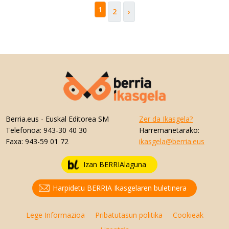
1
2
›
Berria.eus
- Euskal Editorea SM
Zer da Ikasgela?
Telefonoa:
943-30 40 30
Harremanetarako:
Faxa:
943-59 01 72
ikasgela@berria.eus
Izan BERRIAlaguna
Harpidetu BERRIA Ikasgelaren buletinera
Lege Informazioa
Pribatutasun politika
Cookieak