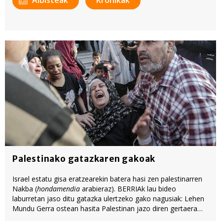
Palestinako gatazkaren gakoak
Israel estatu gisa eratzearekin batera hasi zen palestinarren
Nakba (
hondamendia
arabieraz). BERRIAk lau bideo
laburretan jaso ditu gatazka ulertzeko gako nagusiak: Lehen
Mundu Gerra ostean hasita Palestinan jazo diren gertaera
nagusien kronologia; Israel non dagoen eta noiztik; Gazako