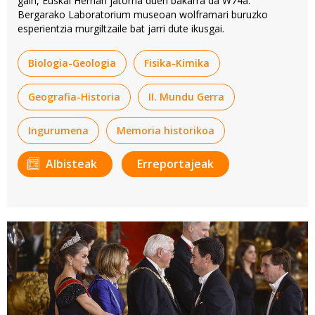
gain, Euskal Herrian jatorria duen bakarra da W74a.
Bergarako Laboratorium museoan wolframari buruzko
esperientzia murgiltzaile bat jarri dute ikusgai.
Biologia-Geologia
Fisika-Kimika
Geografia-Historia
II. Mundu Gerra
Ingurumena
Memoria historikoa
Albisteak
Erreportajeak