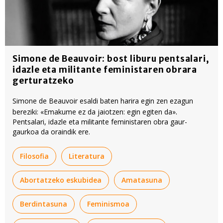
Simone de Beauvoir: bost liburu pentsalari,
idazle eta militante feministaren obrara
gerturatzeko
Simone de Beauvoir esaldi baten harira egin zen ezagun
.
bereziki: «Emakume ez da jaiotzen: egin egiten da»
Pentsalari, idazle eta militante feministaren obra gaur-
gaurkoa da oraindik ere.
Filosofia
Literatura
Abortatzeko eskubidea
Amatasuna
Berdintasuna
Feminismoa