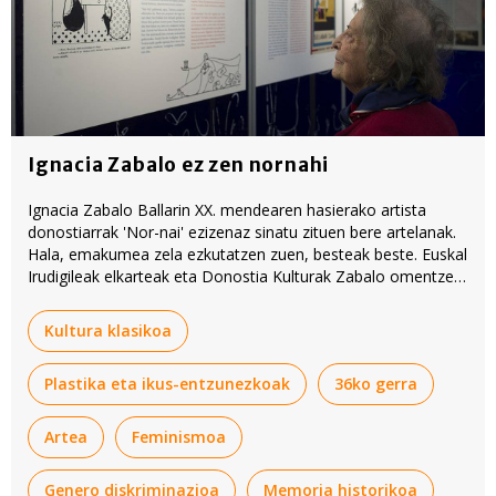
Ignacia Zabalo ez zen nornahi
Ignacia Zabalo Ballarin XX. mendearen hasierako artista
donostiarrak 'Nor-nai' ezizenaz sinatu zituen bere artelanak.
Hala, emakumea zela ezkutatzen zuen, besteak beste. Euskal
Irudigileak elkarteak eta Donostia Kulturak Zabalo omentzea
erabaki dute, egindako lanagatik.
Kultura klasikoa
Plastika eta ikus-entzunezkoak
36ko gerra
Artea
Feminismoa
Genero diskriminazioa
Memoria historikoa