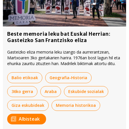
Beste memoria leku bat Euskal Herrian:
Gasteizko San Frantzisko eliza
Gasteizko eliza memoria leku izango da aurrerantzean,
Martxoaren 3ko gertakarien harira. 1976an bost lagun hil eta
ehunka zauritu zituzten han. Madrilek biktimak aitortu ditu.
Balio etikoak
Geografia-Historia
36ko gerra
Araba
Eskubide sozialak
Giza eskubideak
Memoria historikoa
Albisteak