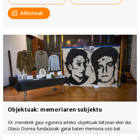
Albisteak
Objektuak: memoriaren subjektu
XX. mendetik gaur egunera arteko objektuak biltzeari ekin dio
Olaso Dorrea fundazioak: garai baten memoria oso bat
erakutsi nahi dute tresnen bidez. Monzon-Olaso museo