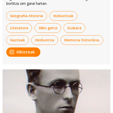
bortitza zen garai hartan.
Geografia-Historia
Hizkuntzak
Literatura
36ko gerra
Euskara
Gazteak
Hezkuntza
Memoria historikoa
Albisteak