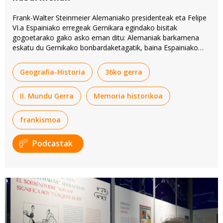
Frank-Walter Steinmeier Alemaniako presidenteak eta Felipe
VI.a Espainiako erregeak Gernikara egindako bisitak
gogoetarako gako asko eman ditu: Alemaniak barkamena
eskatu du
Gernikako bonbardaketagatik
, baina Espainiako
erregeak ez. Bisita hori abiapuntutzat hartuta osatu dute
'Berria Berriketan'-en podcast hau.
Geografia-Historia
36ko gerra
II. Mundu Gerra
Memoria historikoa
frankismoa
Podcastak