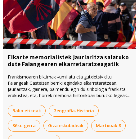
Elkarte memorialistek Jaurlaritza salatuko
dute Falangearen elkarretaratzeagatik
Frankismoaren biktimak «umiliatu eta gutxietsi» ditu
Falangeak Gasteizen berriki egindako elkarretaratzean.
Jaurlaritzak, gainera, baimendu egin du sinbologia frankista
erakustea, eta, horrek memoria historikoari buruzko legeak
urratu dituelakoan, Jaurlaritza salatuko dute hamalau elkarte
memorialistak.
Balio etikoak
Geografia-Historia
36ko gerra
Giza eskubideak
Martxoak 8