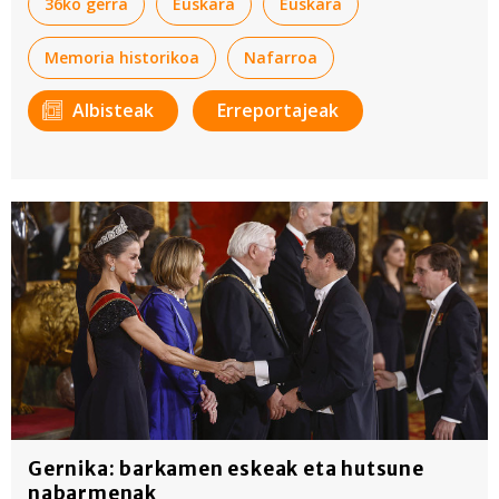
36ko gerra
Euskara
Euskara
Memoria historikoa
Nafarroa
Albisteak
Erreportajeak
Gernika: barkamen eskeak eta hutsune
nabarmenak