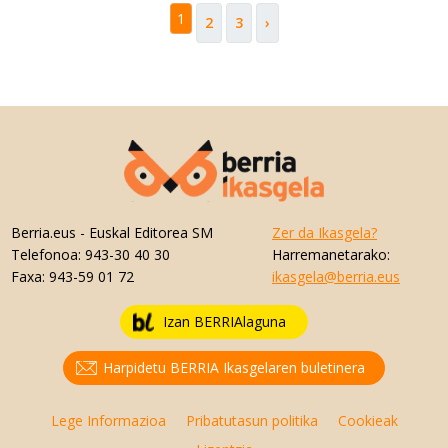
1
2
3
›
Berria.eus
- Euskal Editorea SM
Zer da Ikasgela?
Telefonoa:
943-30 40 30
Harremanetarako:
Faxa:
943-59 01 72
ikasgela@berria.eus
Izan BERRIAlaguna
Harpidetu BERRIA Ikasgelaren buletinera
Lege Informazioa
Pribatutasun politika
Cookieak