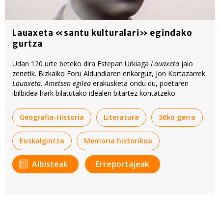
Lauaxeta «santu kulturalari» egindako
gurtza
Udan 120 urte beteko dira Estepan Urkiaga
Lauaxeta
jaio
zenetik. Bizkaiko Foru Aldundiaren enkarguz, Jon Kortazarrek
Lauaxeta. Ametsen egilea
erakusketa ondu du, poetaren
ibilbidea hark bilatutako idealen bitartez kontatzeko.
Geografia-Historia
Literatura
36ko gerra
Euskalgintza
Memoria historikoa
Albisteak
Erreportajeak