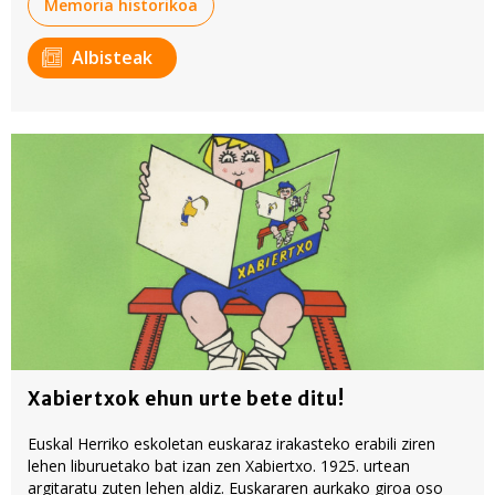
Memoria historikoa
Albisteak
Xabiertxok ehun urte bete ditu!
Euskal Herriko eskoletan euskaraz irakasteko erabili ziren
lehen liburuetako bat izan zen Xabiertxo. 1925. urtean
argitaratu zuten lehen aldiz. Euskararen aurkako giroa oso