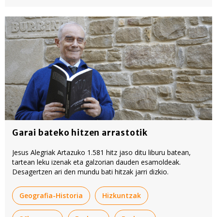
Garai bateko hitzen arrastotik
Jesus Alegriak Artazuko 1.581 hitz jaso ditu liburu batean,
tartean leku izenak eta galzorian dauden esamoldeak.
Desagertzen ari den mundu bati hitzak jarri dizkio.
Geografia-Historia
Hizkuntzak