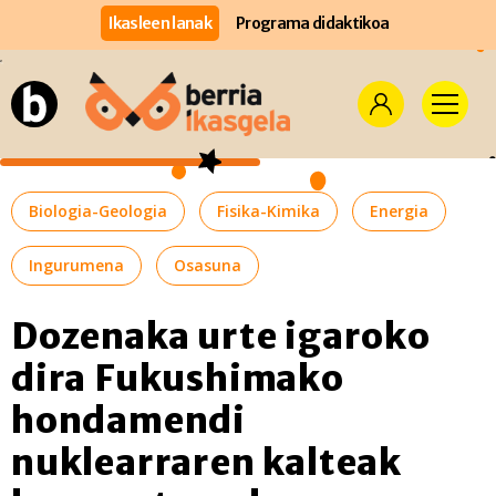
Ikasleen lanak
Programa didaktikoa
Biologia-Geologia
Fisika-Kimika
Energia
Ingurumena
Osasuna
Dozenaka urte igaroko
dira Fukushimako
hondamendi
nuklearraren kalteak