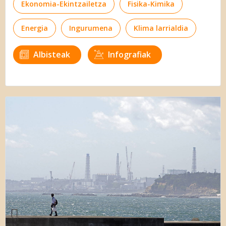
Ekonomia-Ekintzailetza
Fisika-Kimika
Energia
Ingurumena
Klima larrialdia
Albisteak
Infografiak