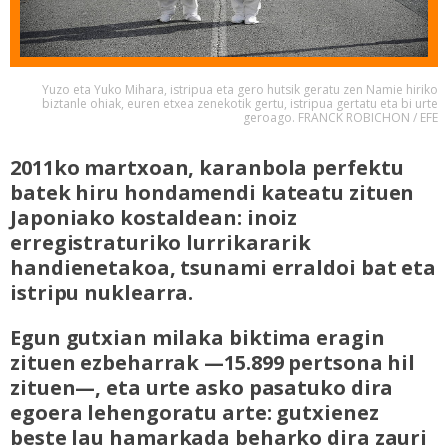
Yuzo eta Yuko Mihara, istripua eta gero hutsik geratu zen Namie hiriko
biztanle ohiak, euren etxea zenekotik gertu, istripua gertatu eta bi urte
geroago. FRANCK ROBICHON / EFE
2011ko martxoan, karanbola perfektu
batek hiru hondamendi kateatu zituen
Japoniako kostaldean: inoiz
erregistraturiko lurrikararik
handienetakoa, tsunami erraldoi bat eta
istripu nuklearra.
Egun gutxian milaka biktima eragin
zituen ezbeharrak —15.899 pertsona hil
zituen—, eta urte asko pasatuko dira
egoera lehengoratu arte: gutxienez
beste lau hamarkada beharko dira zauri