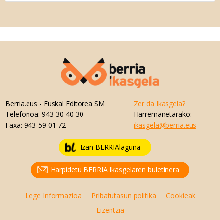
Berria.eus
- Euskal Editorea SM
Zer da Ikasgela?
Telefonoa:
943-30 40 30
Harremanetarako:
Faxa:
943-59 01 72
ikasgela@berria.eus
Izan BERRIAlaguna
Harpidetu BERRIA Ikasgelaren buletinera
Lege Informazioa
Pribatutasun politika
Cookieak
Lizentzia