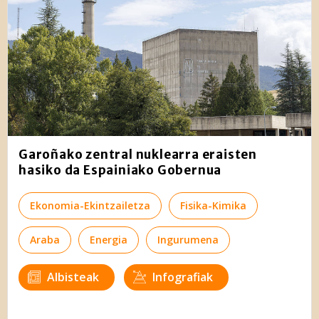
Garoñako zentral nuklearra eraisten
hasiko da Espainiako Gobernua
Ekonomia-Ekintzailetza
Fisika-Kimika
Araba
Energia
Ingurumena
Albisteak
Infografiak