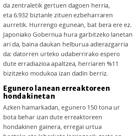
da zentraletik gertuen dagoen herria,
eta 6.932 biztanle zituen ezbeharraren
aurretik. Hurrengo egunean, bat bera ere ez.
Japoniako Gobernua hura garbitzeko lanetan
ari da, baina daukan helburua adierazgarria
da: datorren urteko udaberrirako espero
dute erradiazioa apaltzea, herriaren %11
bizitzeko modukoa izan dadin berriz.
Egunero lanean erreaktoreen
hondakinetan
Azken hamarkadan, egunero 150 tona ur
bota behar izan dute erreaktoreen
hondakinen gainera, erregai urtua