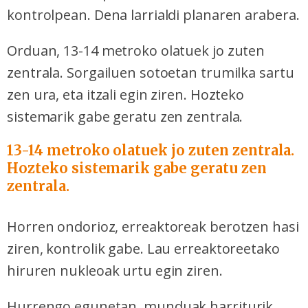
kontrolpean. Dena larrialdi planaren arabera.
Orduan, 13-14 metroko olatuek jo zuten
zentrala. Sorgailuen sotoetan trumilka sartu
zen ura, eta itzali egin ziren. Hozteko
sistemarik gabe geratu zen zentrala.
13-14 metroko olatuek jo zuten zentrala.
Hozteko sistemarik gabe geratu zen
zentrala.
Horren ondorioz, erreaktoreak berotzen hasi
ziren, kontrolik gabe. Lau erreaktoreetako
hiruren nukleoak urtu egin ziren.
Hurrengo egunetan, munduak harriturik