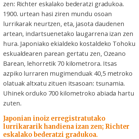
zen: Richter eskalako bederatzi gradukoa.
1900. urtean hasi ziren mundu osoan
lurrikarak neurtzen, eta, jasota daudenen
artean, indartsuenetako laugarrena izan zen
hura. Japoniako ekialdeko kostaldeko Tohoku
eskualdearen parean gertatu zen, Ozeano
Barean, lehorretik 70 kilometrora. Itsas
azpiko lurraren mugimenduak 40,5 metroko
olatuak altxatu zituen itsasoan: tsunamia.
Uhinek orduko 700 kilometroko abiada hartu
zuten.
Japonian inoiz erregistratutako
lurrikararik handiena izan zen; Richter
eskalako bederatzi gradukoa.