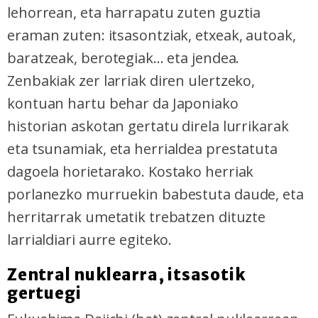
lehorrean, eta harrapatu zuten guztia
eraman zuten: itsasontziak, etxeak, autoak,
baratzeak, berotegiak... eta jendea.
Zenbakiak zer larriak diren ulertzeko,
kontuan hartu behar da Japoniako
historian askotan gertatu direla lurrikarak
eta tsunamiak, eta herrialdea prestatuta
dagoela horietarako. Kostako herriak
porlanezko murruekin babestuta daude, eta
herritarrak umetatik trebatzen dituzte
larrialdiari aurre egiteko.
Zentral nuklearra, itsasotik
gertuegi