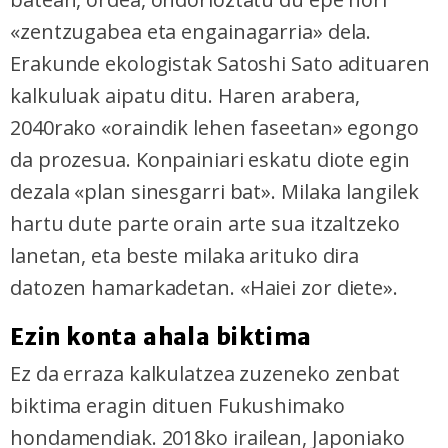
«zentzugabea eta engainagarria» dela.
Erakunde ekologistak Satoshi Sato adituaren
kalkuluak aipatu ditu. Haren arabera,
2040rako «oraindik lehen faseetan» egongo
da prozesua. Konpainiari eskatu diote egin
dezala «plan sinesgarri bat». Milaka langilek
hartu dute parte orain arte sua itzaltzeko
lanetan, eta beste milaka arituko dira
datozen hamarkadetan. «Haiei zor diete».
Ezin konta ahala biktima
Ez da erraza kalkulatzea zuzeneko zenbat
biktima eragin dituen Fukushimako
hondamendiak. 2018ko irailean, Japoniako