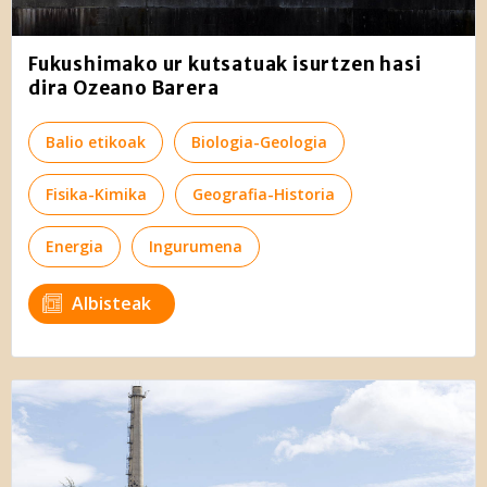
Fukushimako ur kutsatuak isurtzen hasi
dira Ozeano Barera
Balio etikoak
Biologia-Geologia
Fisika-Kimika
Geografia-Historia
Energia
Ingurumena
Albisteak