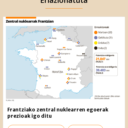
Erlazionatuta
Frantziako zentral nuklearren egoerak
prezioak igo ditu