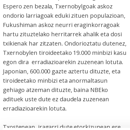
Espero zen bezala, Txernobylgoak askoz
ondorio larriagoak eduki zituen populazioan,
Fukushiman askoz neurri eraginkorragoak
hartu zituztelako herritarrek ahalik eta dosi
txikienak har zitzaten. Ondorioztatu dutenez,
Txernobylen tiroideetako 19.000 minbizi kasu
egon dira erradiazioarekin zuzenean lotuta.
Japonian, 600.000 gazte aztertu dituzte, eta
tiroideetako minbizi eta anormaltasun
gehiago atzeman dituzte, baina NBEko
adituek uste dute ez daudela zuzenean
erradiazioarekin lotuta.
Txostenean, iragarri dute etorkizunean ere