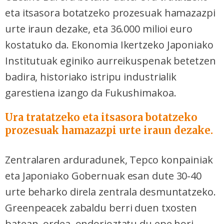
eta itsasora botatzeko prozesuak hamazazpi
urte iraun dezake, eta 36.000 milioi euro
kostatuko da. Ekonomia Ikertzeko Japoniako
Institutuak eginiko aurreikuspenak betetzen
badira, historiako istripu industrialik
garestiena izango da Fukushimakoa.
Ura tratatzeko eta itsasora botatzeko
prozesuak hamazazpi urte iraun dezake.
Zentralaren arduradunek, Tepco konpainiak
eta Japoniako Gobernuak esan dute 30-40
urte beharko direla zentrala desmuntatzeko.
Greenpeacek zabaldu berri duen txosten
batean, ordea, ondorioztatu du epe hori