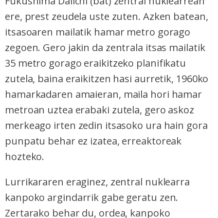
Fukushima Daiichi (bat) zentral nuklearrean
ere, prest zeudela uste zuten. Azken batean,
itsasoaren mailatik hamar metro gorago
zegoen. Gero jakin da zentrala itsas mailatik
35 metro gorago eraikitzeko planifikatu
zutela, baina eraikitzen hasi aurretik, 1960ko
hamarkadaren amaieran, maila hori hamar
metroan uztea erabaki zutela, gero askoz
merkeago irten zedin itsasoko ura hain gora
punpatu behar ez izatea, erreaktoreak
hozteko.
Lurrikararen eraginez, zentral nuklearra
kanpoko argindarrik gabe geratu zen.
Zertarako behar du, ordea, kanpoko