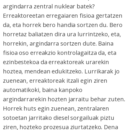
argindarra zentral nuklear batek?
Erreaktoreetan erregaiaren fisioa gertatzen
da, eta horrek bero handia sortzen du. Bero
horretaz baliatzen dira ura lurrintzeko, eta,
horrekin, argindarra sortzen dute. Baina
fisioa oso erreakzio kontrolagaitza da, eta
ezinbestekoa da erreaktoreak urarekin
hoztea, mendean edukitzeko. Lurrikarak jo
zuenean, erreaktoreak itzali egin ziren
automatikoki, baina kanpoko
argindarrarekin hozten jarraitu behar zuten.
Horrek huts egin zuenean, zentralaren
sotoetan jarritako diesel sorgailuak piztu
ziren, hozteko prozesua ziurtatzeko. Dena