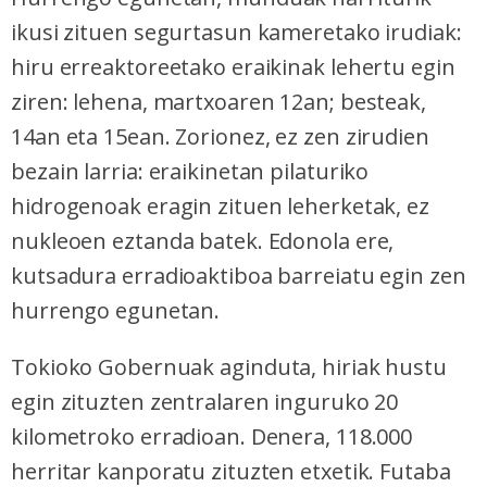
ikusi zituen segurtasun kameretako irudiak:
hiru erreaktoreetako eraikinak lehertu egin
ziren: lehena, martxoaren 12an; besteak,
14an eta 15ean. Zorionez, ez zen zirudien
bezain larria: eraikinetan pilaturiko
hidrogenoak eragin zituen leherketak, ez
nukleoen eztanda batek. Edonola ere,
kutsadura erradioaktiboa barreiatu egin zen
hurrengo egunetan.
Tokioko Gobernuak aginduta, hiriak hustu
egin zituzten zentralaren inguruko 20
kilometroko erradioan. Denera, 118.000
herritar kanporatu zituzten etxetik. Futaba