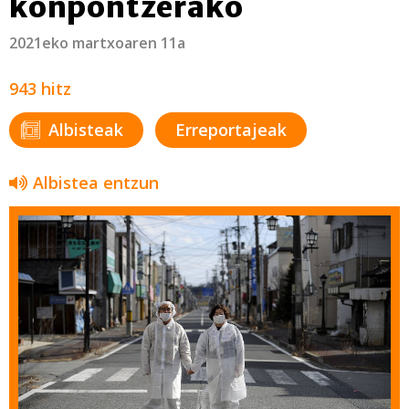
konpontzerako
2021eko martxoaren 11a
943 hitz
Albisteak
Erreportajeak
Albistea entzun