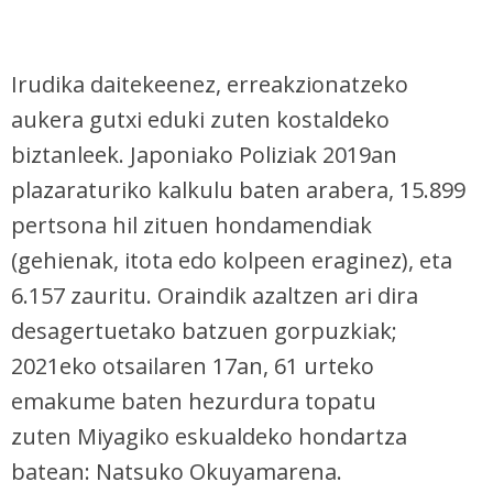
Irudika daitekeenez, erreakzionatzeko
aukera gutxi eduki zuten kostaldeko
biztanleek. Japoniako Poliziak 2019an
plazaraturiko kalkulu baten arabera, 15.899
pertsona hil zituen hondamendiak
(gehienak, itota edo kolpeen eraginez), eta
6.157 zauritu. Oraindik azaltzen ari dira
desagertuetako batzuen gorpuzkiak;
2021eko otsailaren 17an, 61 urteko
emakume baten hezurdura topatu
zuten Miyagiko eskualdeko hondartza
batean: Natsuko Okuyamarena.