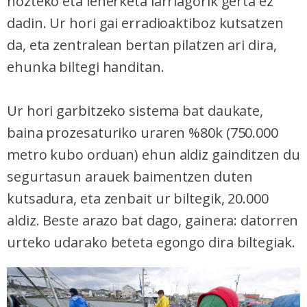
hozteko eta leherketa larriagorik gerta ez
dadin. Ur hori gai erradioaktiboz kutsatzen
da, eta zentralean bertan pilatzen ari dira,
ehunka biltegi handitan.
Ur hori garbitzeko sistema bat daukate,
baina prozesaturiko uraren %80k (750.000
metro kubo orduan) ehun aldiz gainditzen du
segurtasun arauek baimentzen duten
kutsadura, eta zenbait ur biltegik, 20.000
aldiz. Beste arazo bat dago, gainera: datorren
urteko udarako beteta egongo dira biltegiak.