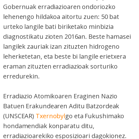
Gobernuak erradiazioaren ondoriozko
lehenengo hildakoa aitortu zuen: 50 bat
urteko langile bati biriketako minbizia
diagnostikatu zioten 2016an. Beste hamasei
langilek zauriak izan zituzten hidrogeno
leherketetan, eta beste bi langile erietxera
eraman zituzten erradiazioak sorturiko
erredurekin.
Erradiazio Atomikoaren Eraginen Nazio
Batuen Erakundearen Aditu Batzordeak
(UNSCEAR)
Txernobyl
go eta Fukushimako
hondamendiak konparatu ditu,
erradiazioarekiko esposizioari dagokionez.