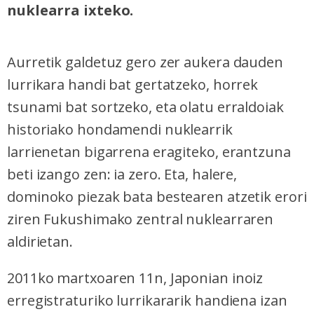
nuklearra ixteko.
Aurretik galdetuz gero zer aukera dauden
lurrikara handi bat gertatzeko, horrek
tsunami bat sortzeko, eta olatu erraldoiak
historiako hondamendi nuklearrik
larrienetan bigarrena eragiteko, erantzuna
beti izango zen: ia zero. Eta, halere,
dominoko piezak bata bestearen atzetik erori
ziren Fukushimako zentral nuklearraren
aldirietan.
2011ko martxoaren 11n, Japonian inoiz
erregistraturiko lurrikararik handiena izan