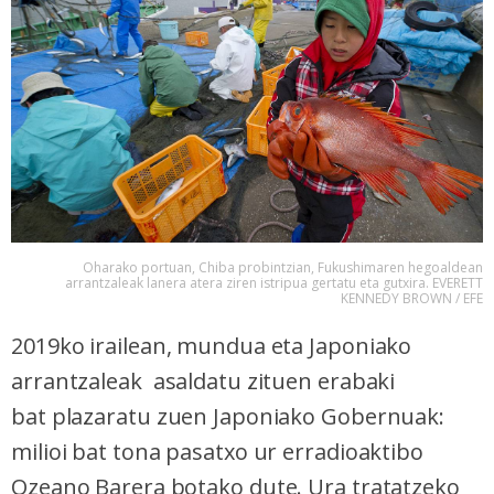
Oharako portuan, Chiba probintzian, Fukushimaren hegoaldean
arrantzaleak lanera atera ziren istripua gertatu eta gutxira. EVERETT
KENNEDY BROWN / EFE
2019ko irailean, mundua eta Japoniako
arrantzaleak asaldatu zituen erabaki
bat plazaratu zuen Japoniako Gobernuak:
milioi bat tona pasatxo ur erradioaktibo
Ozeano Barera botako dute. Ura tratatzeko