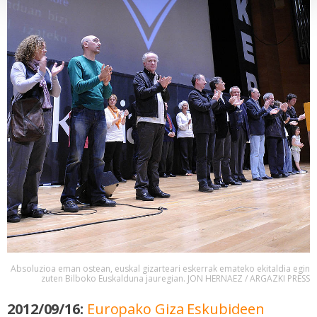
specific characteristics (fingerprinting)
Find out more about how your personal data is processed
and set your preferences in the
details section
.
Webgune honek cookie propioak eta hirugarrenen cookie-
fitxategiak erabiltzen ditu. Zure esperientzia eta
zerbitzuak hobetzeko asmoz, cookie teknologiaz
baliatzen gara. Ohar hau onartuz gero, teknologia hori
erabiltzeko baimen esplizitua ematen diguzu.
Gehiago
irakurri
Absoluzioa eman ostean, euskal gizarteari eskerrak emateko ekitaldia egin
zuten Bilboko Euskalduna jauregian. JON HERNAEZ / ARGAZKI PRESS
2012/09/16:
Europako Giza Eskubideen