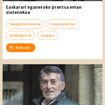
Euskarari eguneroko prentsa eman
ziotenekoa
Geografia-Historia
Euskal prentsa
Euskalgintza
Euskara
Bideoak