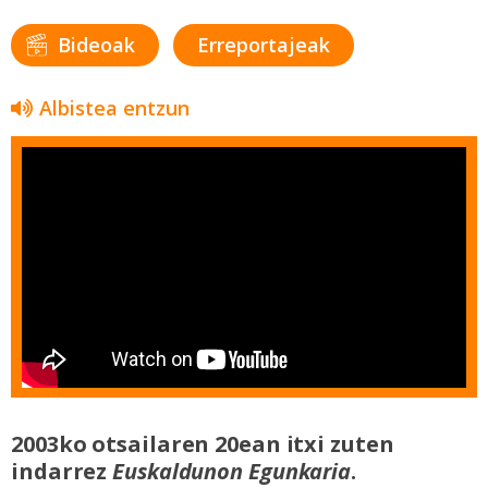
Bideoak
Erreportajeak
Albistea entzun
2003ko otsailaren 20ean itxi zuten
indarrez
Euskaldunon Egunkaria
.