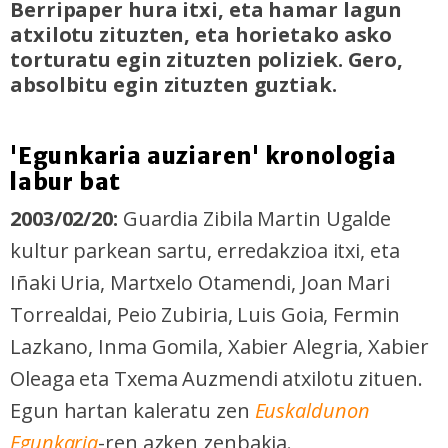
Berripaper hura itxi, eta hamar lagun
atxilotu zituzten, eta horietako asko
torturatu egin zituzten poliziek. Gero,
absolbitu egin zituzten guztiak.
'Egunkaria auziaren' kronologia
labur bat
2003/02/20:
Guardia Zibila Martin Ugalde
kultur parkean sartu, erredakzioa itxi, eta
Iñaki Uria, Martxelo Otamendi, Joan Mari
Torrealdai, Peio Zubiria, Luis Goia, Fermin
Lazkano, Inma Gomila, Xabier Alegria, Xabier
Oleaga eta Txema Auzmendi atxilotu zituen.
Egun hartan kaleratu zen
Euskaldunon
Egunkaria
-ren azken zenbakia.