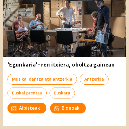
‘Egunkaria’-ren itxiera, oholtza gainean
Musika, dantza eta antzerkia
Antzerkia
Euskal prentsa
Euskara
Albisteak
Bideoak