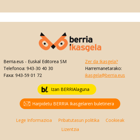
Berria.eus
- Euskal Editorea SM
Zer da Ikasgela?
Telefonoa:
943-30 40 30
Harremanetarako:
Faxa:
943-59 01 72
ikasgela@berria.eus
Izan BERRIAlaguna
Harpidetu BERRIA Ikasgelaren buletinera
Lege Informazioa
Pribatutasun politika
Cookieak
Lizentzia