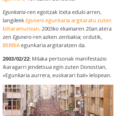
Egunkaria
-ren egoitzak itxita eduki arren,
langileek
Egunero
egunkaria argitaratu zuten
biharamunean
. 2003ko ekainaren 20an atera
zen
Egunero
-ren azken zenbakia; ordutik,
BERRIA
egunkaria argitaratzen da.
2003/02/22:
Milaka pertsonak manifestazio
ikaragarri jendetsua egin zuten Donostian,
«Egunkaria aurrera, euskarari bai!» lelopean.