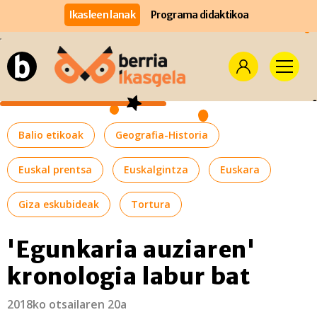
Ikasleen lanak
Programa didaktikoa
Balio etikoak
Geografia-Historia
Euskal prentsa
Euskalgintza
Euskara
Giza eskubideak
Tortura
'Egunkaria auziaren'
kronologia labur bat
2018ko otsailaren 20a