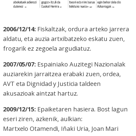
2006/12/14:
Fiskaltzak, ordura arteko jarrera
aldatu, eta auzia artxibatzeko eskatu zuen,
frogarik ez zegoela argudiatuz.
2007/05/07:
Espainiako Auzitegi Nazionalak
auziarekin jarraitzea erabaki zuen, ordea,
AVT eta Dignidad y Justicia taldeen
akusazioak aintzat hartuz.
2009/12/15:
Epaiketaren hasiera. Bost lagun
eseri ziren, azkenik, aulkian:
Martxelo
Otamendi, Iñaki Uria, Joan Mari