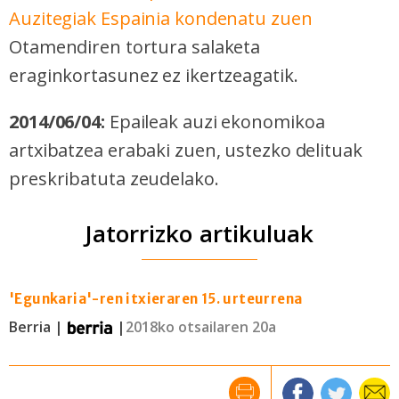
Auzitegiak Espainia kondenatu zuen
Otamendiren tortura salaketa
eraginkortasunez ez ikertzeagatik.
2014/06/04:
Epaileak auzi ekonomikoa
artxibatzea erabaki zuen, ustezko delituak
preskribatuta zeudelako.
Jatorrizko artikuluak
'Egunkaria'-ren itxieraren 15. urteurrena
Berria |
|
2018ko otsailaren 20a