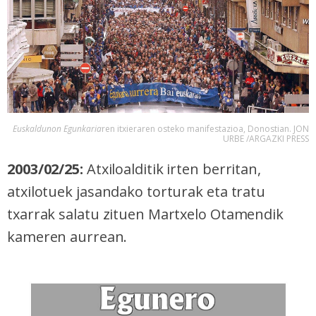
Euskaldunon Egunkaria
ren itxieraren osteko manifestazioa, Donostian
. JON
URBE /ARGAZKI PRESS
2003/02/25:
Atxiloalditik irten berritan,
atxilotuek jasandako torturak eta tratu
txarrak salatu zituen Martxelo Otamendik
kameren aurrean.