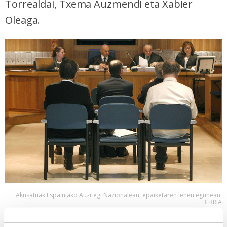
Torrealdai, Txema Auzmendi eta Xabier
Oleaga.
Akusatuak Espainiako Auzitegi Nazionalean, epaiketaren lehen egunean.
BERRIA
2010/04/12:
Espainiako
Auzitegi Nazionalak