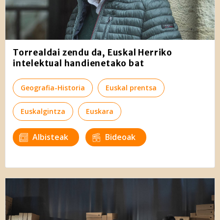
Torrealdai zendu da, Euskal Herriko
intelektual handienetako bat
Geografia-Historia
Euskal prentsa
Euskalgintza
Euskara
Albisteak
Bideoak