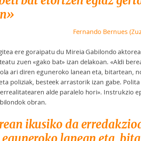
 beti bat etortzen egiaz gert
in»
Fernando Bernues (Zuz
egitea ere goraipatu du Mireia Gabilondo aktore
teatu zuen «gako bat» izan delakoan. «Aldi bere
la ari diren eguneroko lanean eta, bitartean, n
 eta poliziak, besteek arrastorik izan gabe. Polita
rrealitatearen alde paralelo hori». Instrukzio e
bilondok obran.
rean ikusiko da erredakzio
n eguneroko lanean eta, bita