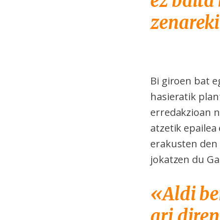
ez baita
zenarek
Bi giroen bat 
hasieratik plan
erredakzioan no
atzetik epailea
erakusten den e
jokatzen du Ga
«Aldi be
ari dire