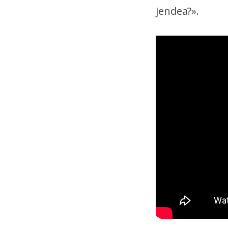
jendea?».