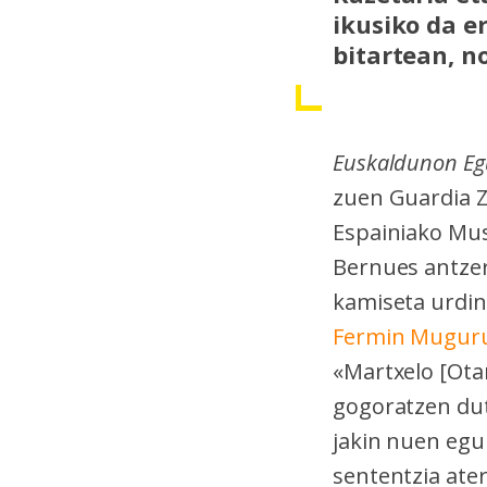
ikusiko da e
bitartean, no
Euskaldunon Eg
zuen Guardia Zi
Espainiako Mus
Bernues antzer
kamiseta urdin
Fermin Mugur
«Martxelo [Ota
gogoratzen dut
jakin nuen egu
sententzia ate