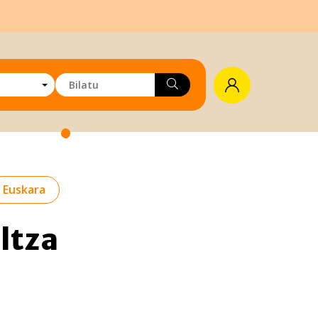
Euskara
ltza