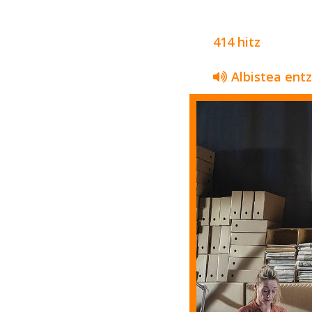
414 hitz
Albistea ent