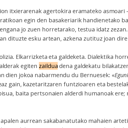
ion itxierarenak agertokira eramateko asmoari
ratikoan egin den basakeriarik handienetako ba
engana jo zuen horretarako, testua idatz zezan.
zan dituzte esku artean, azkena zutituz joan dire
olizia. Elkarrizketa eta galdeketa. Dialektika horr
alderak egiten
zaildua
dena
galdekatu bilakatze
an dien jokoa nabarmendu du Bernuesek: «
Egun
eaz gain, kazetaritzaren funtzioaren eta bestel
pisua, baita pertsonaien alderdi humanoak ere; 
o apalen aurrean sakabanatutako mahaien artet