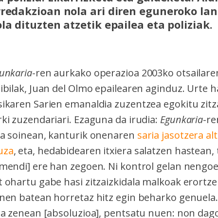
rredakzioan nola ari diren eguneroko lan
la dituzten atzetik epailea eta poliziak.
unkaria
-ren aurkako operazioa 2003ko otsailare
bilak, Juan del Olmo epailearen aginduz. Urte h
ikaren Sarien emanaldia zuzentzea egokitu zit
ki zuzendariari. Ezaguna da irudia:
Egunkaria
-re
a soinean, kanturik onenaren
saria jasotzera al
uza
, eta, hedabidearen itxiera salatzen hastean, t
mendi] ere han zegoen. Ni kontrol gelan nengoe
 ohartu gabe hasi zitzaizkidala malkoak erortz
nen batean horretaz hitz egin beharko genuela.
ra zenean [absoluzioa], pentsatu nuen: non dago