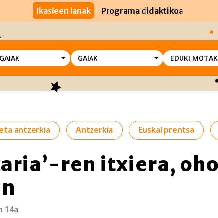
Ikasleen lanak
Programa didaktikoa
SGAIAK
GAIAK
EDUKI MOTAK
eta antzerkia
Antzerkia
Euskal prentsa
aria’-ren itxiera, oho
an
n 14a