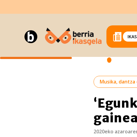
IKA
Musika, dantza 
‘Egunk
gaine
2020eko azaroare