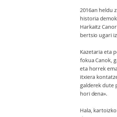
2016an heldu z
historia demok
Harkaitz Canor
bertsio ugari i
Kazetaria eta p
fokua Canok, g
eta horrek em
itxiera kontatz
galderek dute 
hori dena».
Hala, kartoizk