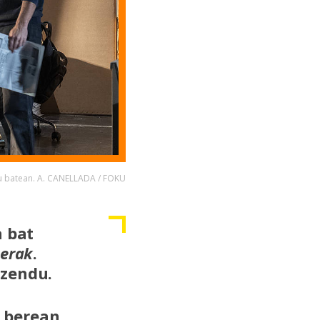
gu batean. A. CANELLADA / FOKU
a bat
perak
.
uzendu.
i berean