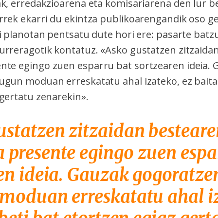
ak, erredakzioarena eta komisariarena den lur b
rrek ekarri du ekintza publikoarengandik oso g
Bi planotan pentsatu dute hori ere: pasarte batz
urreragotik kontatuz. «Asko gustatzen zitzaida
te egingo zuen esparru bat sortzearen ideia. 
ugun moduan erreskatatu ahal izateko, ez baita 
 gertatu zenarekin».
statzen zitzaidan besteare
presente egingo zuen espa
en ideia. Gauzak gogoratze
moduan erreskatatu ahal i