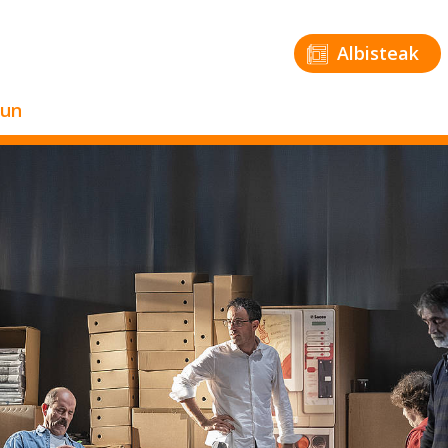
Albisteak
zun