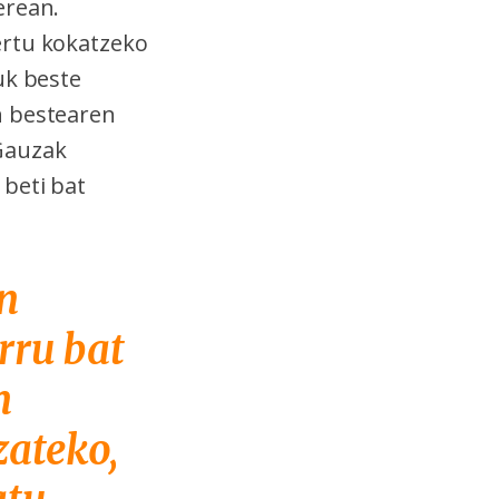
erean.
ertu kokatzeko
uk beste
n bestearen
Gauzak
beti bat
n
rru bat
n
zateko,