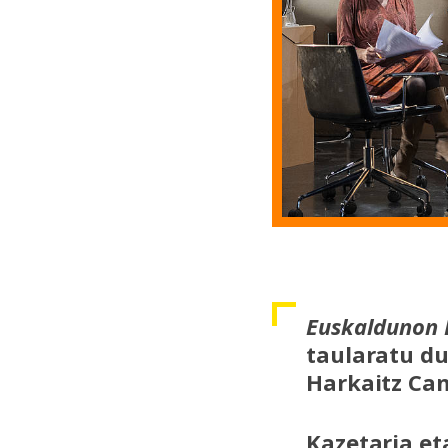
Euskaldunon 
taularatu du
Harkaitz Can
Kazetaria eta