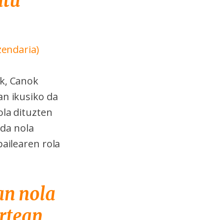
atu
endaria)
ak, Canok
an ikusiko da
ola dituzten
 da nola
pailearen rola
an nola
rtean,