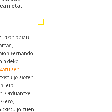
ean eta,
n 20an abiatu
artan,
zaion Fernando
n aldeko
txatu zen
xistu jo zioten.
n, eta
en. Orduantxe
 Gero,
 txistu jo zuen