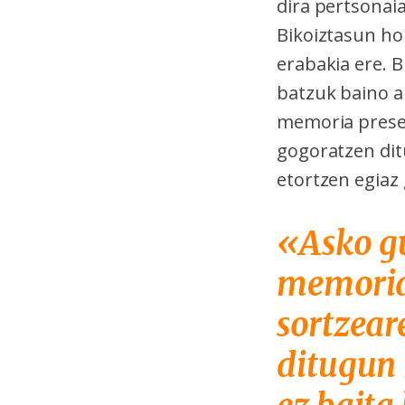
dira pertsonai
Bikoiztasun ho
erabakia ere. 
batzuk baino a
memoria presen
gogoratzen dit
etortzen egiaz
«Asko gu
memoria 
sortzear
ditugun 