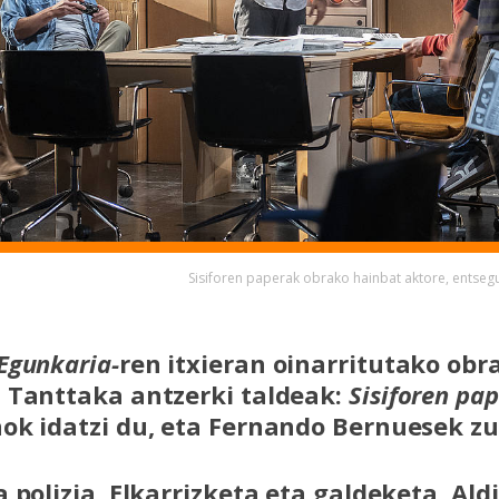
Sisiforen paperak obrako hainbat aktore, entse
Egunkaria-
ren itxieran oinarritutako obr
 Tanttaka antzerki taldeak:
Sisiforen pa
ok idatzi du, eta Fernando Bernuesek z
 polizia. Elkarrizketa eta galdeketa. Ald