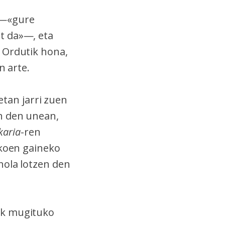
 —«gure
t da»—, eta
 Ordutik hona,
n arte.
etan jarri zuen
n den unean,
karia
-ren
akoen gaineko
nola lotzen den
ik mugituko