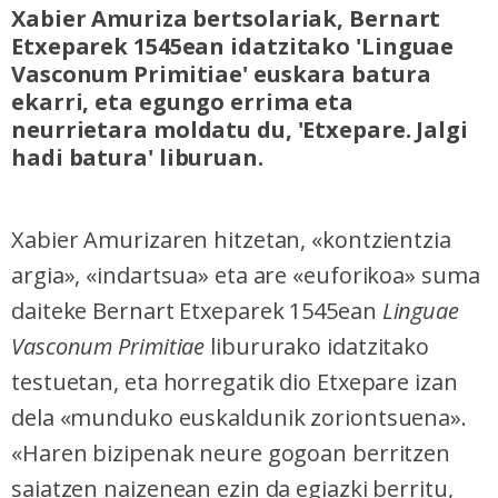
Xabier Amuriza bertsolariak, Bernart
Etxeparek 1545ean idatzitako 'Linguae
Vasconum Primitiae' euskara batura
ekarri, eta egungo errima eta
neurrietara moldatu du, 'Etxepare. Jalgi
hadi batura' liburuan.
Xabier Amurizaren hitzetan, «kontzientzia
argia», «indartsua» eta are «euforikoa» suma
daiteke Bernart Etxeparek 1545ean
Linguae
Vasconum Primitiae
libururako idatzitako
testuetan, eta horregatik dio Etxepare izan
dela «munduko euskaldunik zoriontsuena».
«Haren bizipenak neure gogoan berritzen
saiatzen naizenean ezin da egiazki berritu,