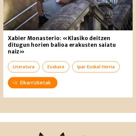
Xabier Monasterio: «Klasiko deitzen
ditugun horien balioa erakusten saiatu
naiz»
Literatura
Euskara
Ipar Euskal Herria
Elkarrizketak