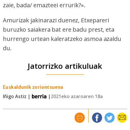
zaie, bada/ emazteei errurik?».
Amurizak jakinarazi duenez, Etxepareri
buruzko saiakera bat ere badu prest, eta
hurrengo urtean kaleratzeko asmoa azaldu
du.
Jatorrizko artikuluak
Euskaldunik zoriontsuena
Iñigo Astiz |
|
2021eko azaroaren 18a