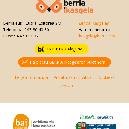
Berria.eus
- Euskal Editorea SM
Zer da Ikasgela?
Telefonoa:
943-30 40 30
Harremanetarako:
Faxa:
943-59 01 72
ikasgela@berria.eus
Izan BERRIAlaguna
Harpidetu BERRIA Ikasgelaren buletinera
Lege Informazioa
Pribatutasun politika
Cookieak
Lizentzia