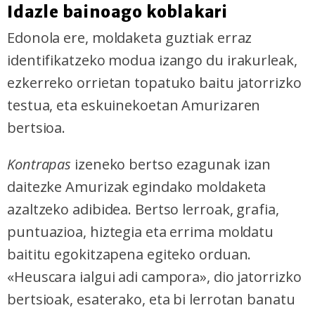
Idazle bainoago koblakari
Edonola ere, moldaketa guztiak erraz
identifikatzeko modua izango du irakurleak,
ezkerreko orrietan topatuko baitu jatorrizko
testua, eta eskuinekoetan Amurizaren
bertsioa.
Kontrapas
izeneko bertso ezagunak izan
daitezke Amurizak egindako moldaketa
azaltzeko adibidea. Bertso lerroak, grafia,
puntuazioa, hiztegia eta errima moldatu
baititu egokitzapena egiteko orduan.
«Heuscara ialgui adi campora», dio jatorrizko
bertsioak, esaterako, eta bi lerrotan banatu