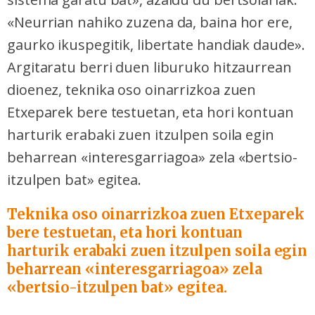
«Neurrian nahiko zuzena da, baina hor ere,
gaurko ikuspegitik, libertate handiak daude».
Argitaratu berri duen liburuko hitzaurrean
dioenez, teknika oso oinarrizkoa zuen
Etxeparek bere testuetan, eta hori kontuan
harturik erabaki zuen itzulpen soila egin
beharrean «interesgarriagoa» zela «bertsio-
itzulpen bat» egitea.
Teknika oso oinarrizkoa zuen Etxeparek
bere testuetan, eta hori kontuan
harturik erabaki zuen itzulpen soila egin
beharrean «interesgarriagoa» zela
«bertsio-itzulpen bat» egitea.