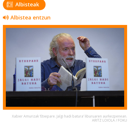
Albisteak
Albistea entzun
Xabier Amurizak ‘Etxepare. Jalgi hadi batura’ liburuaren aurkezpenean.
ARITZ LOIOLA / FOKU