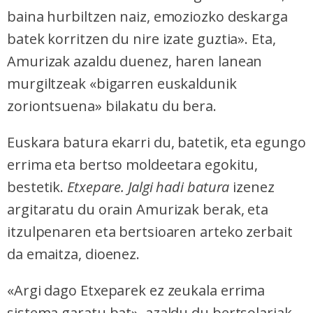
baina hurbiltzen naiz, emoziozko deskarga
batek korritzen du nire izate guztia». Eta,
Amurizak azaldu duenez, haren lanean
murgiltzeak «bigarren euskaldunik
zoriontsuena» bilakatu du bera.
Euskara batura ekarri du, batetik, eta egungo
errima eta bertso moldeetara egokitu,
bestetik.
Etxepare. Jalgi hadi batura
izenez
argitaratu du orain Amurizak berak, eta
itzulpenaren eta bertsioaren arteko zerbait
da emaitza, dioenez.
«Argi dago Etxeparek ez zeukala errima
sistema garatu bat», azaldu du bertsolariak.