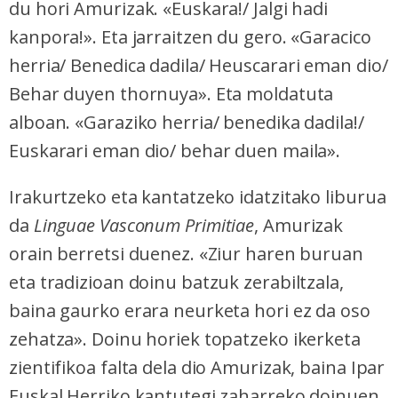
du hori Amurizak. «Euskara!/ Jalgi hadi
kanpora!». Eta jarraitzen du gero. «Garacico
herria/ Benedica dadila/ Heuscarari eman dio/
Behar duyen thornuya». Eta moldatuta
alboan. «Garaziko herria/ benedika dadila!/
Euskarari eman dio/ behar duen maila».
Irakurtzeko eta kantatzeko idatzitako liburua
da
Linguae Vasconum Primitiae
, Amurizak
orain berretsi duenez. «Ziur haren buruan
eta tradizioan doinu batzuk zerabiltzala,
baina gaurko erara neurketa hori ez da oso
zehatza». Doinu horiek topatzeko ikerketa
zientifikoa falta dela dio Amurizak, baina Ipar
Euskal Herriko kantutegi zaharreko doinuen