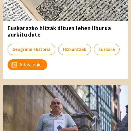
Euskarazko hitzak dituen lehen liburua
aurkitu dute
Geografia-Historia
Hizkuntzak
Euskara
Albisteak