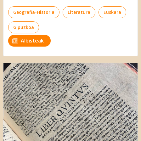
Geografia-Historia
Literatura
Euskara
Gipuzkoa
Albisteak