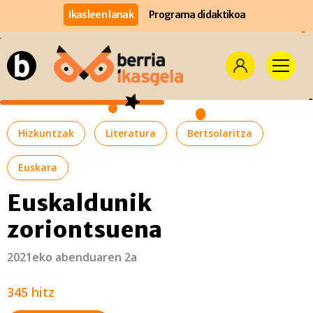
Ikasleen lanak
Programa didaktikoa
Hizkuntzak
Literatura
Bertsolaritza
Euskara
Euskaldunik
zoriontsuena
2021eko abenduaren 2a
345 hitz