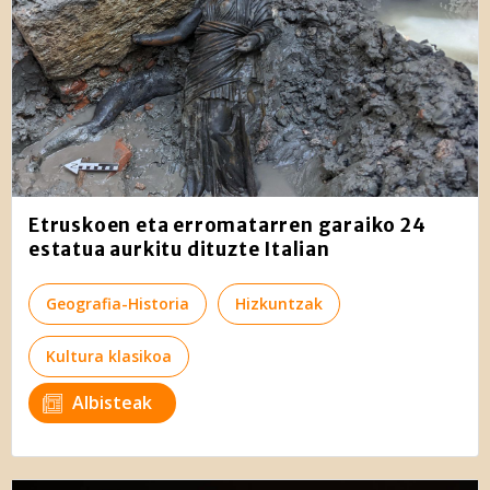
Etruskoen eta erromatarren garaiko 24
estatua aurkitu dituzte Italian
Geografia-Historia
Hizkuntzak
Kultura klasikoa
Albisteak