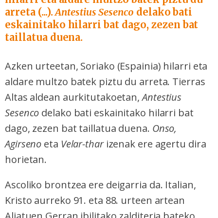
arreta (...).
Antestius Sesenco
delako bati
eskainitako hilarri bat dago, zezen bat
taillatua duena.
Azken urteetan, Soriako (Espainia) hilarri eta
aldare multzo batek piztu du arreta. Tierras
Altas aldean aurkitutakoetan,
Antestius
Sesenco
delako bati eskainitako hilarri bat
dago, zezen bat taillatua duena.
Onso,
Agirseno
eta
Velar-thar
izenak ere agertu dira
horietan.
Ascoliko brontzea ere deigarria da. Italian,
Kristo aurreko 91. eta 88. urteen artean
Aliatuen Gerran ibilitako zalditeria bateko