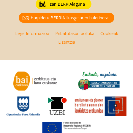
Izan BERRIAlaguna
Harpidetu BERRIA Ikasgelaren buletinera
Lege Informazioa
Pribatutasun politika
Cookieak
Lizentzia