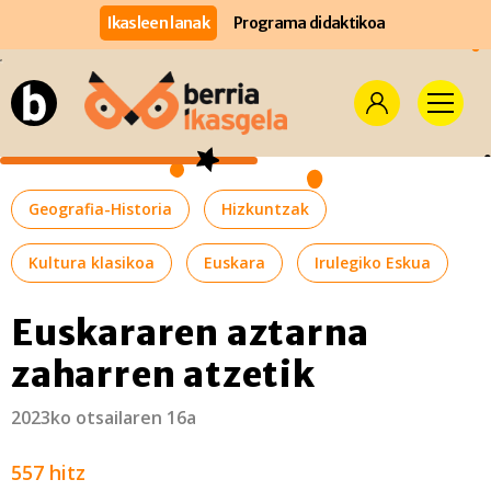
Ikasleen lanak
Programa didaktikoa
Geografia-Historia
Hizkuntzak
Kultura klasikoa
Euskara
Irulegiko Eskua
Euskararen aztarna
zaharren atzetik
2023ko otsailaren 16a
557 hitz