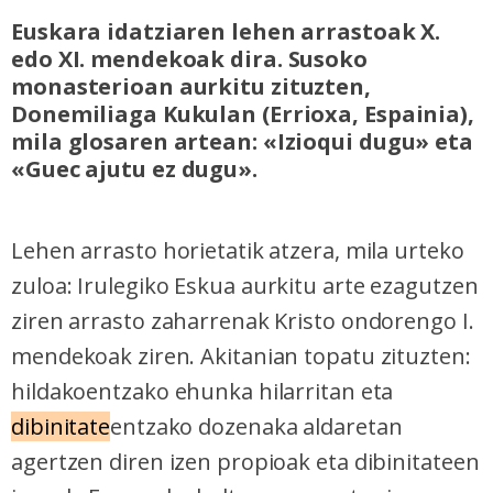
Euskara idatziaren lehen arrastoak X.
edo XI. mendekoak dira. Susoko
monasterioan aurkitu zituzten,
Donemiliaga Kukulan (Errioxa, Espainia),
mila glosaren artean: «Izioqui dugu» eta
«Guec ajutu ez dugu».
Lehen arrasto horietatik atzera, mila urteko
zuloa: Irulegiko Esku
a aurkitu arte ezagutzen
ziren arrasto zaharrenak Kristo ondorengo I.
mendekoak ziren. Akitanian topatu zituzten:
hildakoentzako ehunka hilarritan eta
dibinitate
entzako dozenaka aldaretan
agertzen diren izen propioak eta dibinitateen