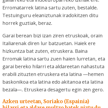
Erromatarrek latina sartu zuten, bestalde.
Testuinguru eleaniztunak iradokitzen ditu
horrek guztiak, beraz.
Garai berean bizi izan ziren etruskoak, orain
Italiarenak diren lur batzuetan. Haiek ere
hizkuntza bat zuten, etruskera. Baina
Erromak latina sartu zuen haien lurretan, eta
garai bereko hilarri eta aldareetan nahastuta
erabili zituzten etruskera eta latina —hemen
baskonikoa eta latina edo akitanoa eta latina
bezala—. Etruskera desagertu egin zen gero.
Azken urteetan, Soriako (Espainia)
hilarri eta aldare multzo batek piztu du