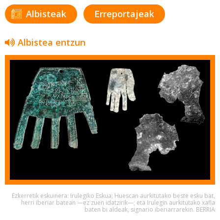
Albisteak
Erreportajeak
Albistea entzun
Ezkerretik eskuinera: Irulegiko Eskua; Huescan aurkitutako beste esku bat,
herri iberiar batean —ez zuen idatzirik—; eta Irulegin aurkitutako xafla
baten bi aldeak, signario iberiarrarekin. BERRIA