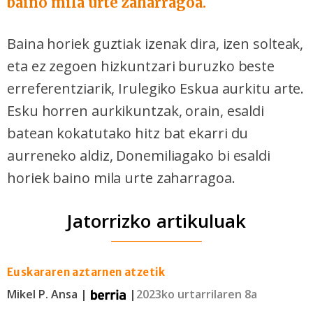
baino mila urte zaharragoa.
Baina horiek guztiak izenak dira, izen solteak,
eta ez zegoen hizkuntzari buruzko beste
erreferentziarik, Irulegiko Eskua aurkitu arte.
Esku horren aurkikuntzak, orain, esaldi
batean kokatutako hitz bat ekarri du
aurreneko aldiz, Donemiliagako bi esaldi
horiek baino mila urte zaharragoa.
Jatorrizko artikuluak
Euskararen aztarnen atzetik
Mikel P. Ansa |
|
2023ko urtarrilaren 8a