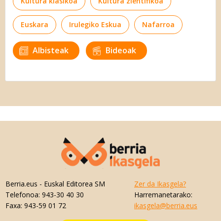
Kultura klasikoa
Kultura zientifikoa
Euskara
Irulegiko Eskua
Nafarroa
Albisteak
Bideoak
Berria.eus
- Euskal Editorea SM
Zer da Ikasgela?
Telefonoa:
943-30 40 30
Harremanetarako:
Faxa:
943-59 01 72
ikasgela@berria.eus