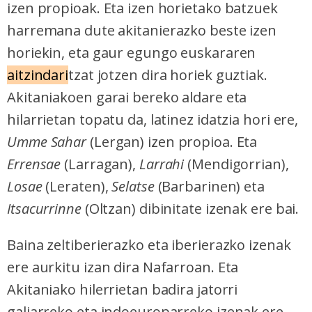
izen propioak. Eta izen horietako batzuek
harremana dute akitanierazko beste izen
horiekin, eta gaur egungo euskararen
aitzindari
tzat jotzen dira horiek guztiak.
Akitaniakoen garai bereko aldare eta
hilarrietan topatu da, latinez idatzia hori ere,
Umme Sahar
(Lergan) izen propioa. Eta
Errensae
(Larragan),
Larrahi
(Mendigorrian),
Losae
(Leraten),
Selatse
(Barbarinen) eta
Itsacurrinne
(Oltzan) dibinitate izenak ere bai.
Baina zeltiberierazko eta iberierazko izenak
ere aurkitu izan dira Nafarroan. Eta
Akitaniako hilerrietan badira jatorri
galiarreko eta indoeuroparreko izenak ere.