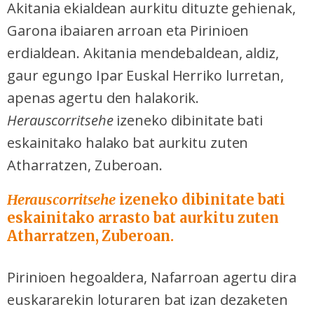
Akitania ekialdean aurkitu dituzte gehienak,
Garona ibaiaren arroan eta Pirinioen
erdialdean. Akitania mendebaldean, aldiz,
gaur egungo Ipar Euskal Herriko lurretan,
apenas agertu den halakorik.
Herauscorritsehe
izeneko dibinitate bati
eskainitako halako bat aurkitu zuten
Atharratzen, Zuberoan.
Herauscorritsehe
izeneko dibinitate bati
eskainitako arrasto bat aurkitu zuten
Atharratzen, Zuberoan.
Pirinioen hegoaldera, Nafarroan agertu dira
euskararekin loturaren bat izan dezaketen