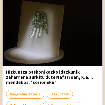
Hizkuntza baskonikozko idazkunik
zaharrena aurkitu dute Nafarroan, K.a. I.
mendekoa: 'sorioneku'
Geografia-Historia
Hizkuntzak