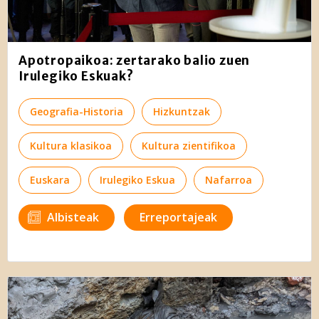
Apotropaikoa: zertarako balio zuen
Irulegiko Eskuak?
Geografia-Historia
Hizkuntzak
Kultura klasikoa
Kultura zientifikoa
Euskara
Irulegiko Eskua
Nafarroa
Albisteak
Erreportajeak