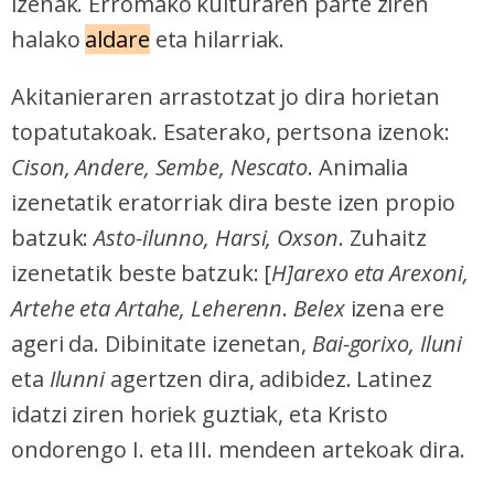
izenak. Erromako kulturaren parte ziren
halako
aldare
eta hilarriak.
Akitanieraren arrastotzat jo dira horietan
topatutakoak. Esaterako, pertsona izenok:
Cison, Andere, Sembe, Nescato
. Animalia
izenetatik eratorriak dira beste izen propio
batzuk:
Asto-ilunno, Harsi, Oxson
. Zuhaitz
izenetatik beste batzuk: [
H]arexo eta Arexoni,
Artehe eta Artahe, Leherenn
.
Belex
izena ere
ageri da. Dibinitate izenetan,
Bai-gorixo, Iluni
eta
Ilunni
agertzen dira, adibidez. Latinez
idatzi ziren horiek guztiak, eta Kristo
ondorengo I. eta III. mendeen artekoak dira.