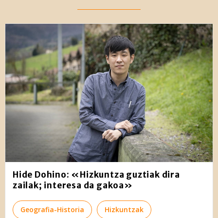
Webgune honek cookie propioak eta hirugarrenen cookie-
fitxategiak erabiltzen ditu. Zure esperientzia eta
zerbitzuak hobetzeko asmoz, cookie teknologiaz
baliatzen gara. Ohar hau onartuz gero, teknologia hori
erabiltzeko baimen esplizitua ematen diguzu.
Gehiago
irakurri
Hide Dohino: «Hizkuntza guztiak dira
zailak; interesa da gakoa»
Geografia-Historia
Hizkuntzak