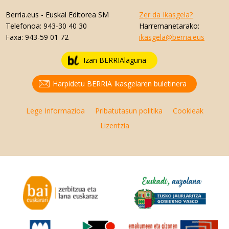
Berria.eus
- Euskal Editorea SM
Zer da Ikasgela?
Telefonoa:
943-30 40 30
Harremanetarako:
Faxa:
943-59 01 72
ikasgela@berria.eus
Izan BERRIAlaguna
Harpidetu BERRIA Ikasgelaren buletinera
Lege Informazioa
Pribatutasun politika
Cookieak
Lizentzia