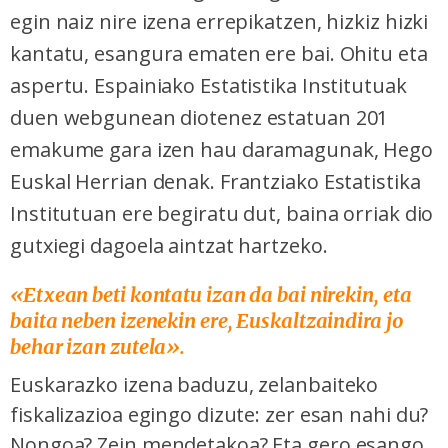
egin naiz nire izena errepikatzen, hizkiz hizki
kantatu, esangura ematen ere bai. Ohitu eta
aspertu. Espainiako Estatistika Institutuak
duen webgunean diotenez estatuan 201
emakume gara izen hau daramagunak, Hego
Euskal Herrian denak. Frantziako Estatistika
Institutuan ere begiratu dut, baina orriak dio
gutxiegi dagoela aintzat hartzeko.
«Etxean beti kontatu izan da bai nirekin, eta
baita neben izenekin ere, Euskaltzaindira jo
behar izan zutela».
Euskarazko izena baduzu, zelanbaiteko
fiskalizazioa egingo dizute: zer esan nahi du?
Nongoa? Zein mendetakoa? Eta gero esango