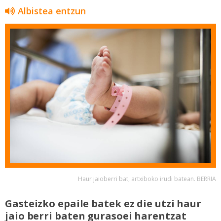
Albistea entzun
Haur jaioberri bat, artxiboko irudi batean. BERRIA
Gasteizko epaile batek ez die utzi haur
jaio berri baten gurasoei harentzat