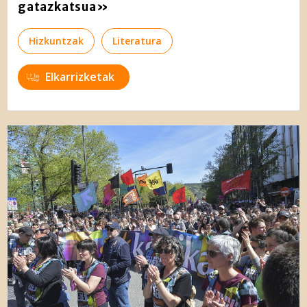
gatazkatsua»
Hizkuntzak
Literatura
Elkarrizketak