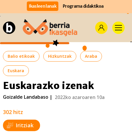
Ikasleen lanak
Programa didaktikoa
Balio etikoak
Hizkuntzak
Araba
Euskara
Euskarazko izenak
Goizalde Landabaso |
2022ko azaroaren 10a
302 hitz
Iritziak