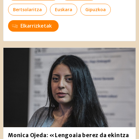
Bertsolaritza
Euskara
Gipuzkoa
Elkarrizketak
Monica Ojeda: «Lengoaia berez da ekintza