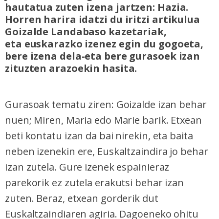
hautatua zuten izena jartzen: Hazia.
Horren harira idatzi du iritzi artikulua
Goizalde Landabaso kazetariak,
eta euskarazko izenez egin du gogoeta,
bere izena dela-eta bere gurasoek izan
zituzten arazoekin hasita.
Gurasoak tematu ziren: Goizalde izan behar
nuen; Miren, Maria edo Marie barik. Etxean
beti kontatu izan da bai nirekin, eta baita
neben izenekin ere, Euskaltzaindira jo behar
izan zutela. Gure izenek espainieraz
parekorik ez zutela erakutsi behar izan
zuten. Beraz, etxean gorderik dut
Euskaltzaindiaren agiria. Dagoeneko ohitu