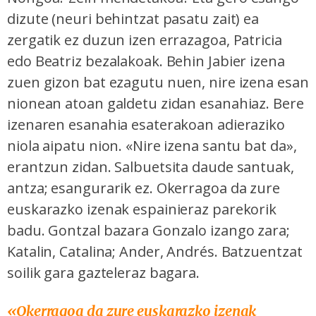
dizute (neuri behintzat pasatu zait) ea
zergatik ez duzun izen errazagoa, Patricia
edo Beatriz bezalakoak. Behin Jabier izena
zuen gizon bat ezagutu nuen, nire izena esan
nionean atoan galdetu zidan esanahiaz. Bere
izenaren esanahia esaterakoan adieraziko
niola aipatu nion. «Nire izena santu bat da»,
erantzun zidan. Salbuetsita daude santuak,
antza; esangurarik ez. Okerragoa da zure
euskarazko izenak espainieraz parekorik
badu. Gontzal bazara Gonzalo izango zara;
Katalin, Catalina; Ander, Andrés. Batzuentzat
soilik gara gazteleraz bagara.
«Okerragoa da zure euskarazko izenak