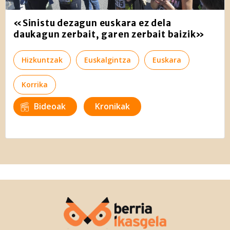
«Sinistu dezagun euskara ez dela
daukagun zerbait, garen zerbait baizik»
Hizkuntzak
Euskalgintza
Euskara
Korrika
Bideoak
Kronikak