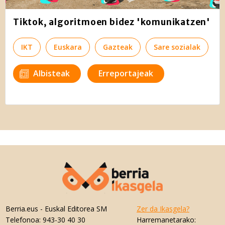
Tiktok, algoritmoen bidez 'komunikatzen'
IKT
Euskara
Gazteak
Sare sozialak
Albisteak
Erreportajeak
Berria.eus
- Euskal Editorea SM
Zer da Ikasgela?
Telefonoa:
943-30 40 30
Harremanetarako: