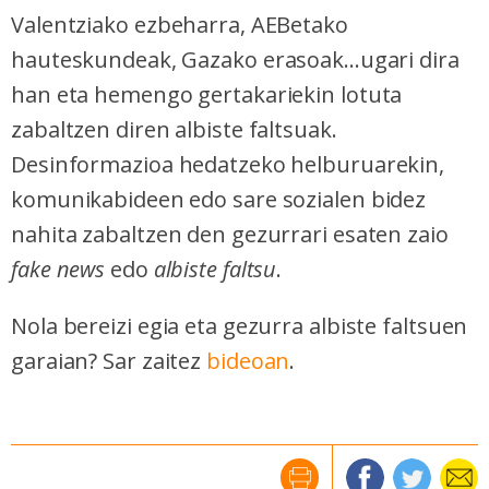
Valentziako ezbeharra, AEBetako
hauteskundeak, Gazako erasoak...ugari dira
han eta hemengo gertakariekin lotuta
zabaltzen diren albiste faltsuak.
Desinformazioa hedatzeko helburuarekin,
komunikabideen edo sare sozialen bidez
nahita zabaltzen den gezurrari esaten zaio
fake news
edo
albiste faltsu
.
Nola bereizi egia eta gezurra albiste faltsuen
garaian? Sar zaitez
bideoan
.