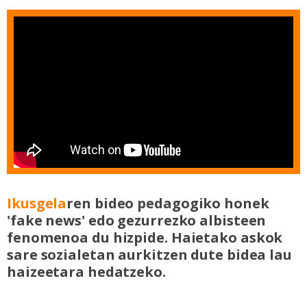
Ikusgela
ren bideo pedagogiko honek
'fake news' edo gezurrezko albisteen
fenomenoa du hizpide. Haietako askok
sare sozialetan aurkitzen dute bidea lau
haizeetara hedatzeko.