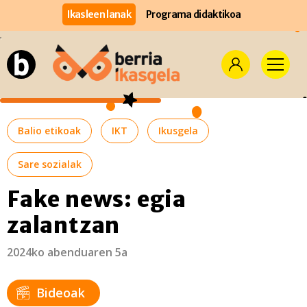
Ikasleen lanak
Programa didaktikoa
Balio etikoak
IKT
Ikusgela
Sare sozialak
Fake news: egia
zalantzan
2024ko abenduaren 5a
Bideoak