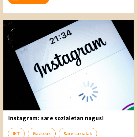
Instagram: sare sozialetan nagusi
IKT
Gazteak
Sare sozialak