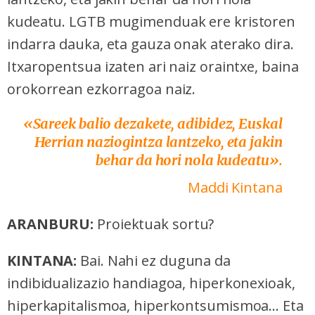
kudeatu. LGTB mugimenduak ere kristoren
indarra dauka, eta gauza onak aterako dira.
Itxaropentsua izaten ari naiz oraintxe, baina
orokorrean ezkorragoa naiz.
«
Sareek balio dezakete, adibidez, Euskal
Herrian naziogintza lantzeko, eta jakin
behar da hori nola kudeatu
»
.
Maddi Kintana
ARANBURU:
Proiektuak sortu?
KINTANA:
Bai. Nahi ez duguna da
indibidualizazio handiagoa, hiperkonexioak,
hiperkapitalismoa, hiperkontsumismoa... Eta