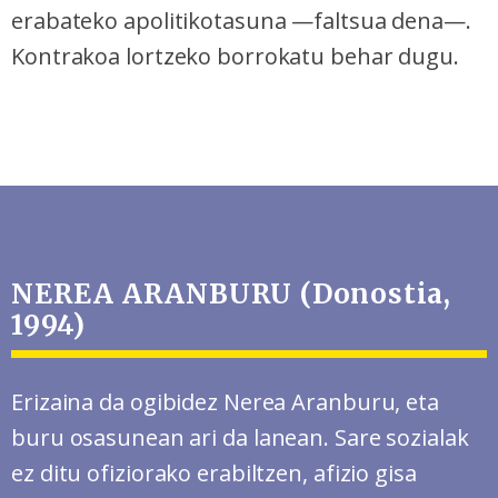
erabateko apolitikotasuna —faltsua dena—.
Kontrakoa lortzeko borrokatu behar dugu.
NEREA ARANBURU (Donostia,
1994)
Erizaina da ogibidez Nerea Aranburu, eta
buru osasunean ari da lanean. Sare sozialak
ez ditu ofiziorako erabiltzen, afizio gisa