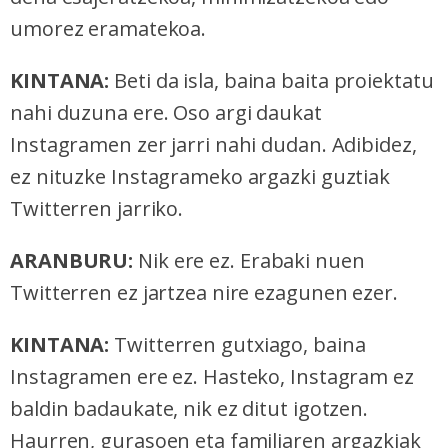
umorez eramatekoa.
KINTANA:
Beti da isla, baina baita proiektatu
nahi duzuna ere. Oso argi daukat
Instagramen zer jarri nahi dudan. Adibidez,
ez nituzke Instagrameko argazki guztiak
Twitterren jarriko.
ARANBURU:
Nik ere ez. Erabaki nuen
Twitterren ez jartzea nire ezagunen ezer.
KINTANA:
Twitterren gutxiago, baina
Instagramen ere ez. Hasteko, Instagram ez
baldin badaukate, nik ez ditut igotzen.
Haurren, gurasoen eta familiaren argazkiak