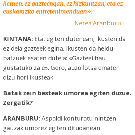
hemen: ez gazteengan, ez hizkuntzan, eta ez
euskarazko entretenimenduan
»
.
Nerea Aranburu
KINTANA:
Eta, egiten dutenean, ikusten da
ez dela gazteek egina. Ikusten da heldu
batzuek esaten dutela: «Gazteei hau
gustatuko zaie». Gero, auzo lotsa ematen
dizu hori ikusteak.
Batak zein besteak umorea egiten duzue.
Zergatik?
ARANBURU:
Aspaldi konturatu nintzen
gauzak umorez egiten ditudanean