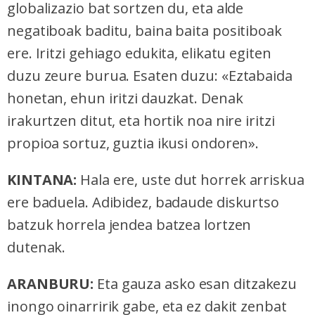
globalizazio bat sortzen du, eta alde
negatiboak baditu, baina baita positiboak
ere. Iritzi gehiago edukita, elikatu egiten
duzu zeure burua. Esaten duzu: «Eztabaida
honetan, ehun iritzi dauzkat. Denak
irakurtzen ditut, eta hortik noa nire iritzi
propioa sortuz, guztia ikusi ondoren».
KINTANA:
Hala ere, uste dut horrek arriskua
ere baduela. Adibidez, badaude diskurtso
batzuk horrela jendea batzea lortzen
dutenak.
ARANBURU:
Eta gauza asko esan ditzakezu
inongo oinarririk gabe, eta ez dakit zenbat