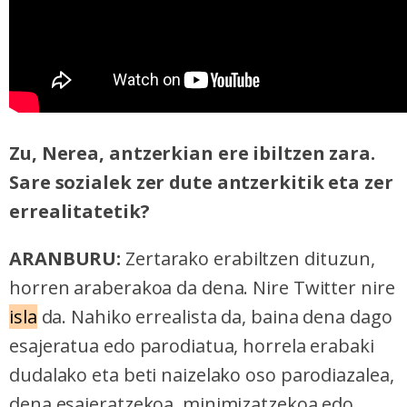
Zu, Nerea, antzerkian ere ibiltzen zara.
Sare sozialek zer dute antzerkitik eta zer
errealitatetik?
ARANBURU:
Zertarako erabiltzen dituzun,
horren araberakoa da dena. Nire Twitter nire
isla
da. Nahiko errealista da, baina dena dago
esajeratua edo parodiatua, horrela erabaki
dudalako eta beti naizelako oso parodiazalea,
dena esajeratzekoa, minimizatzekoa edo