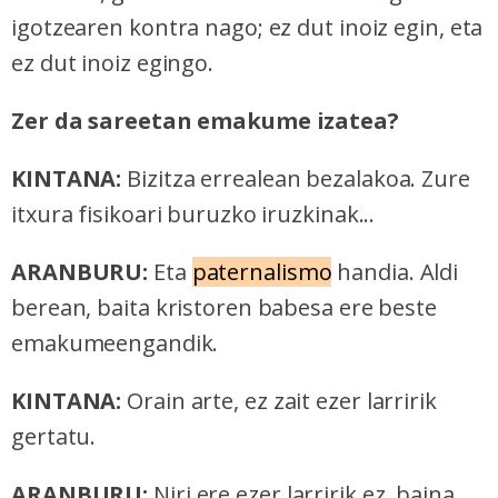
igotzearen kontra nago; ez dut inoiz egin, eta
ez dut inoiz egingo.
Zer da sareetan emakume izatea?
KINTANA:
Bizitza errealean bezalakoa. Zure
itxura fisikoari buruzko iruzkinak...
ARANBURU:
Eta
paternalismo
handia. Aldi
berean, baita kristoren babesa ere beste
emakumeengandik.
KINTANA:
Orain arte, ez zait ezer larririk
gertatu.
ARANBURU:
Niri ere ezer larririk ez, baina