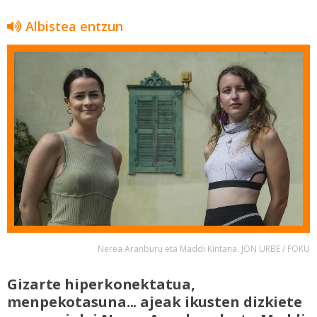
Albistea entzun
Nerea Aranburu eta Maddi Kintana. JON URBE / FOKU
Gizarte hiperkonektatua,
menpekotasuna... ajeak ikusten dizkiete