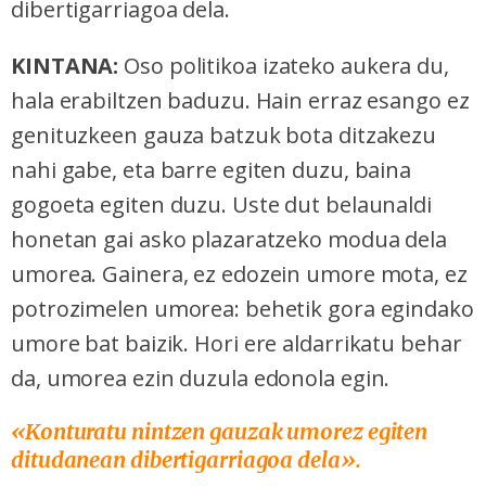
dibertigarriagoa dela.
KINTANA:
Oso politikoa izateko aukera du,
hala erabiltzen baduzu. Hain erraz esango ez
genituzkeen gauza batzuk bota ditzakezu
nahi gabe, eta barre egiten duzu, baina
gogoeta egiten duzu. Uste dut belaunaldi
honetan gai asko plazaratzeko modua dela
umorea. Gainera, ez edozein umore mota, ez
potrozimelen umorea: behetik gora egindako
umore bat baizik. Hori ere aldarrikatu behar
da, umorea ezin duzula edonola egin.
«K
onturatu nintzen gauzak umorez egiten
ditudanean dibertigarriagoa dela
».