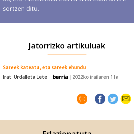
sortzen ditu.
Jatorrizko artikuluak
Sareek kateatu, eta sareek ehundu
Irati Urdalleta Lete |
|
2022ko irailaren 11a
Erlazionatuta