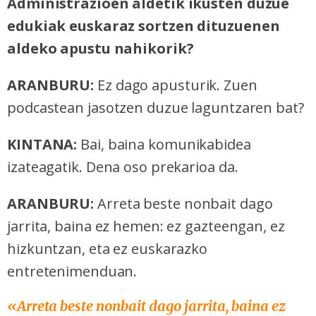
Administrazioen aldetik ikusten duzue
edukiak euskaraz sortzen dituzuenen
aldeko apustu nahikorik?
ARANBURU:
Ez dago apusturik. Zuen
podcastean jasotzen duzue laguntzaren bat?
KINTANA:
Bai, baina komunikabidea
izateagatik. Dena oso prekarioa da.
ARANBURU:
Arreta beste nonbait dago
jarrita, baina ez hemen: ez gazteengan, ez
hizkuntzan, eta ez euskarazko
entretenimenduan.
«
Arreta beste nonbait dago jarrita, baina ez