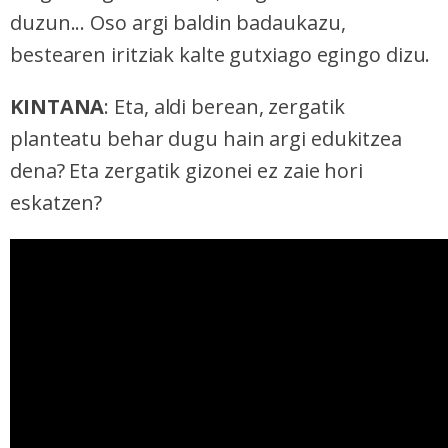
duzun... Oso argi baldin badaukazu,
bestearen iritziak kalte gutxiago egingo dizu.
KINTANA
: Eta, aldi berean, zergatik
planteatu behar dugu hain argi edukitzea
dena? Eta zergatik gizonei ez zaie hori
eskatzen?