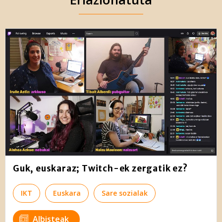
Guk, euskaraz; Twitch-ek zergatik ez?
IKT
Euskara
Sare sozialak
Albisteak