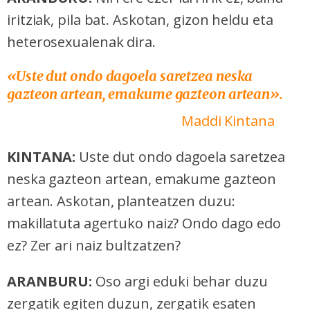
iritziak, pila bat. Askotan, gizon heldu eta
heterosexualenak dira.
«
Uste dut ondo dagoela saretzea neska
gazteon artean, emakume gazteon artean
».
Maddi Kintana
KINTANA:
Uste dut ondo dagoela saretzea
neska gazteon artean, emakume gazteon
artean. Askotan, planteatzen duzu:
makillatuta agertuko naiz? Ondo dago edo
ez? Zer ari naiz bultzatzen?
ARANBURU:
Oso argi eduki behar duzu
zergatik egiten duzun, zergatik esaten