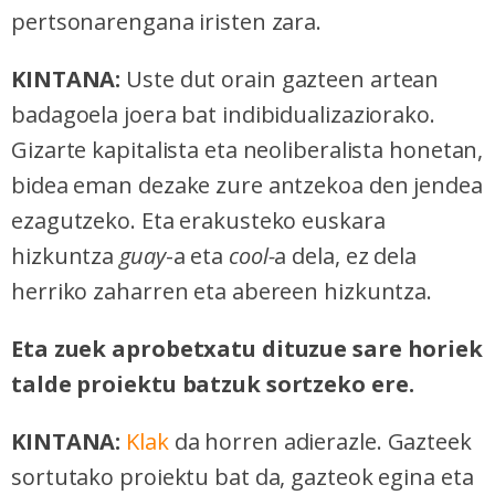
pertsonarengana iristen zara.
KINTANA:
Uste dut orain gazteen artean
badagoela joera bat indibidualizaziorako.
Gizarte kapitalista eta neoliberalista honetan,
bidea eman dezake zure antzekoa den jendea
ezagutzeko. Eta erakusteko euskara
hizkuntza
guay
-a eta
cool-
a dela, ez dela
herriko zaharren eta abereen hizkuntza.
Eta zuek aprobetxatu dituzue sare horiek
talde proiektu batzuk sortzeko ere.
KINTANA:
Klak
da horren adierazle. Gazteek
sortutako proiektu bat da, gazteok egina eta