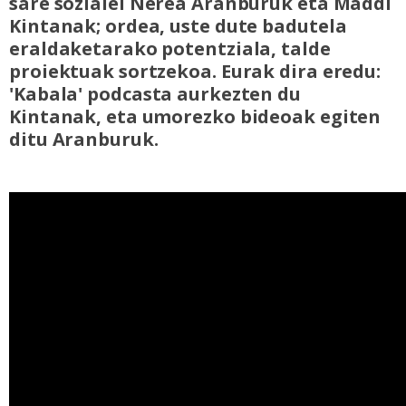
sare sozialei Nerea Aranburuk eta Maddi
Kintanak; ordea, uste dute badutela
eraldaketarako potentziala, talde
proiektuak sortzekoa. Eurak dira eredu:
'Kabala' podcasta aurkezten du
Kintanak, eta umorezko bideoak egiten
ditu Aranburuk.