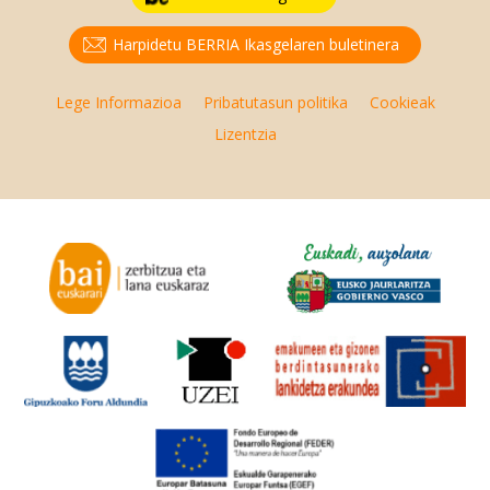
Harpidetu BERRIA Ikasgelaren buletinera
Lege Informazioa
Pribatutasun politika
Cookieak
Lizentzia