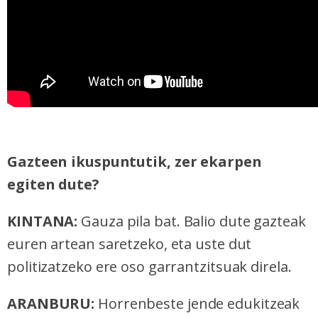
Gazteen ikuspuntutik, zer ekarpen
egiten dute?
KINTANA:
Gauza pila bat. Balio dute gazteak
euren artean saretzeko, eta uste dut
politizatzeko ere oso garrantzitsuak direla.
ARANBURU:
Horrenbeste jende edukitzeak