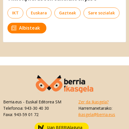
IKT
Euskara
Gazteak
Sare sozialak
Albisteak
Berria.eus
- Euskal Editorea SM
Zer da Ikasgela?
Telefonoa:
943-30 40 30
Harremanetarako:
Faxa:
943-59 01 72
ikasgela@berria.eus
Izan BERRIAlaguna