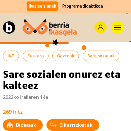
Ikasleen lanak
Programa didaktikoa
IKT
Euskara
Gazteak
Sare sozialak
Sare sozialen onurez eta
kalteez
2022ko irailaren 14a
269 hitz
Bideoak
Elkarrizketak