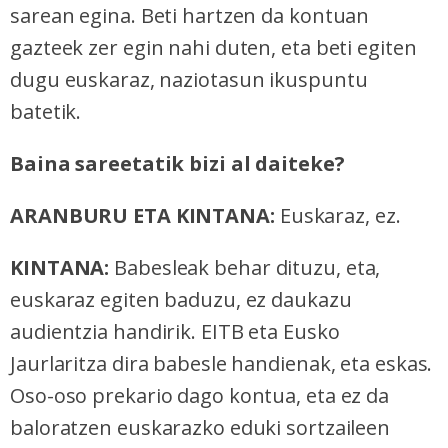
sarean egina. Beti hartzen da kontuan
gazteek zer egin nahi duten, eta beti egiten
dugu euskaraz, naziotasun ikuspuntu
batetik.
Baina sareetatik bizi al daiteke?
ARANBURU ETA KINTANA:
Euskaraz, ez.
KINTANA:
Babesleak behar dituzu, eta,
euskaraz egiten baduzu, ez daukazu
audientzia handirik. EITB eta Eusko
Jaurlaritza dira babesle handienak, eta eskas.
Oso-oso prekario dago kontua, eta ez da
baloratzen euskarazko eduki sortzaileen