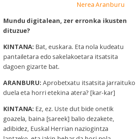
Nerea Aranburu
Mundu digitalean, zer erronka ikusten
dituzue?
KINTANA:
Bat, euskara. Eta nola kudeatu
pantailetara edo sakelakoetara itsatsita
dagoen gizarte bat.
ARANBURU:
Aprobetxatu itsatsita jarraituko
duela eta horri etekina atera? [kar-kar]
KINTANA:
Ez, ez. Uste dut bide onetik
goazela, baina [sareek] balio dezakete,
adibidez, Euskal Herrian naziogintza
lantzeko, eta jakin behar da hori nola