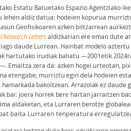
ako Estatu Batuetako Espazio Agentziako iker
 lehen aldiz datua: hodeien kopurua murrizte
asun Geofisikoaren azken biltzarrean aurkezt
 Research Letters
aldizkarian ere eman dute ar
xiago daude Lurrean. Hainbat modelo aztertu 
ak hartutako irudiak baliatu —2001etik 2024r
—. Emaitza zera da: azken hogei urteotan, pi
ina etengabe, murriztu egin dela hodeien est
, hamarkada bakoitzean. Arrazoiak ez daude g
k bai: joera horrek bere hartan jarraitzen b
lima aldaketan, eta Lurraren berotze globale
bat baita Lurraren tenperatura erregulatze
 eratara lortzen dute hori: eguzkiaren energia 