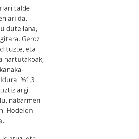
lari talde
n ari da.
u dute lana,
gitara. Geroz
dituzte, eta
a hartutakoak,
xkanaka-
aldura: %1,3
uztiz argi
adu, nabarmen
an.
Hodeien
a.
islatuz, eta