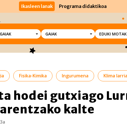
Ikasleen lanak
Programa didaktikoa
SGAIAK
GAIAK
EDUKI MOTAK
ia
Fisika-Kimika
Ingurumena
Klima larri
ta hodei gutxiago Lur
arentzako kalte
 3a