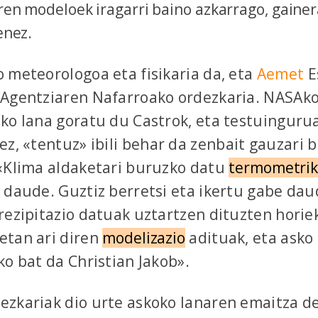
en modeloek iragarri baino azkarrago, gainer
enez.
 meteorologoa eta fisikaria da, eta
Aemet
E
Agentziaren Nafarroako ordezkaria. NASAko 
ko lana goratu du Castrok, eta testuingurua
ez, «tentuz» ibili behar da zenbait gauzari 
«Klima aldaketari buruzko datu
termometri
 daude. Guztiz berretsi eta ikertu gabe da
rezipitazio datuak uztartzen dituzten horiek
etan ari diren
modelizazio
adituak, eta asko
ko bat da Christian Jakob».
zkariak dio urte askoko lanaren emaitza d