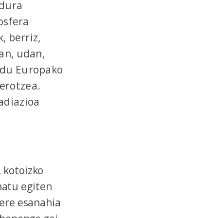
ldura
osfera
, berriz,
pan, udan,
n du Europako
erotzea.
adiazioa
 kotoizko
atu egiten
bere esanahia