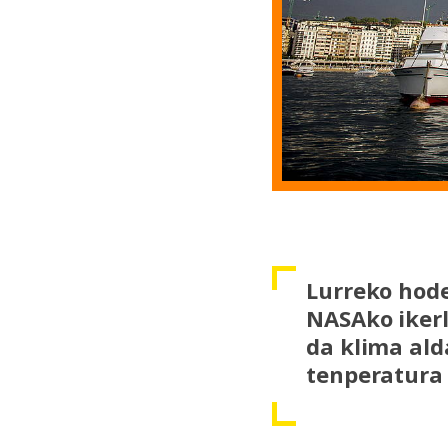
Lurreko hode
NASAko ikerla
da klima ald
tenperatura 