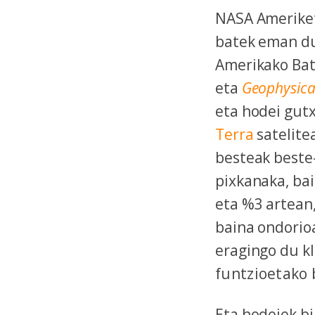
NASA Ameriket
batek eman du
Amerikako Bat
eta
Geophysical
eta hodei gut
Terra
satelite
besteak beste
pixkanaka, ba
eta %3 artean
baina ondorioa
eragingo du k
funtzioetako 
Eta hodeiek bi