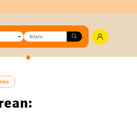
aldia
rean: