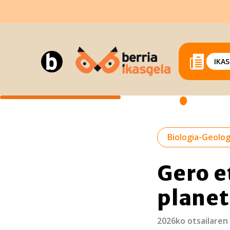
IKA
Biologia-Geolog
Gero e
planet
2026ko otsailaren