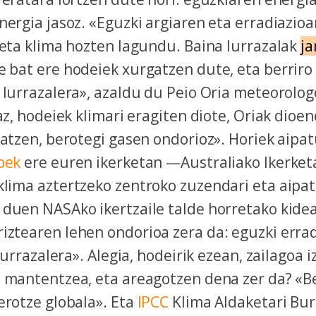
nergia jasoz. «Eguzki argiaren eta erradiazio
 eta klima hozten lagundu. Baina lurrazalak
ja
 bat ere hodeiek xurgatzen dute, eta berriro
 lurrazalera», azaldu du Peio Oria meteorolog
raz, hodeiek klimari eragiten diote, Oriak dioen
datzen, berotegi gasen ondorioz». Horiek aipat
bek
ere euren ikerketan —Australiako Ikerket
lima aztertzeko zentroko zuzendari eta aipat
 duen NASAko ikertzaile talde horretako kide
iztearen lehen ondorioa zera da: eguzki erra
 lurrazalera». Alegia, hodeirik ezean, zailagoa 
o mantentzea, eta areagotzen dena zer da? «B
erotze globala». Eta
IPCC
Klima Aldaketari Bu