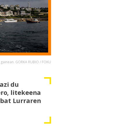
en gainean. GORKA RUBIO / FOKU
azi du
ro, litekeena
 bat Lurraren