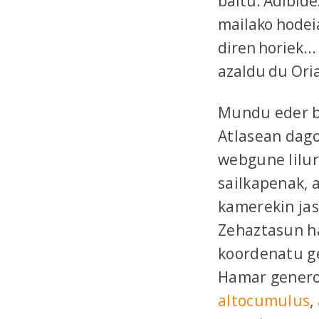
baitu. Adibide
mailako hodeia
diren horiek..
azaldu du Ori
Mundu eder b
Atlasean dago
webgune lilur
sailkapenak, 
kamerekin ja
Zehaztasun ha
koordenatu ge
Hamar genero
altocumulus
,