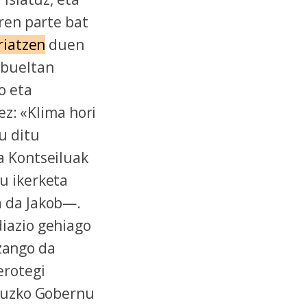
aren parte bat
riatzen
duen
 bueltan
o eta
ez: «Klima hori
u ditu
a Kontseiluak
u ikerketa
a da Jakob—.
diazio gehiago
izango da
erotegi
ruzko Gobernu