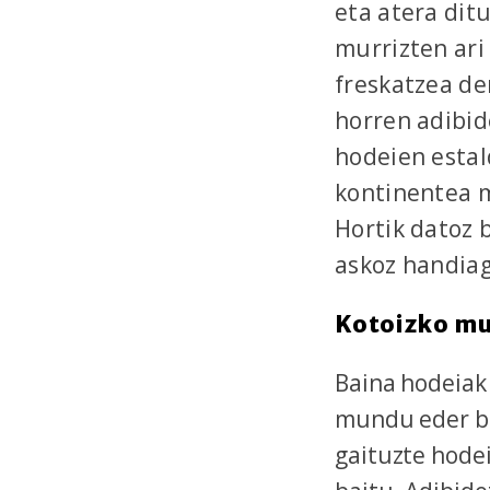
eta atera dit
murrizten ari
freskatzea den
horren adibid
hodeien estal
kontinentea 
Hortik datoz 
askoz handiag
Kotoizko mu
Baina hodeiak 
mundu eder ba
gaituzte hodei