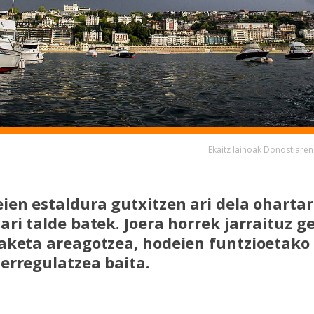
Ekaitz lainoak Donostiar
ien estaldura gutxitzen ari dela ohartar
ri talde batek. Joera horrek jarraituz ge
aketa areagotzea, hodeien funtzioetako
erregulatzea baita.