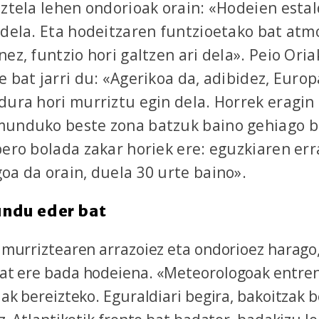
uztela lehen ondorioak orain: «Hodeien esta
 dela. Eta hodeitzaren funtzioetako bat atm
ez, funtzio hori galtzen ari dela». Peio Oriak
e bat jarri du: «Agerikoa da, adibidez, Euro
dura hori murriztu egin dela. Horrek eragi
munduko beste zona batzuk baino gehiago b
bero bolada zakar horiek ere: eguzkiaren err
oa da orain, duela 30 urte baino».
ndu eder bat
murriztearen arrazoiez eta ondorioez harago,
t ere bada hodeiena. «Meteorologoak entren
ak bereizteko. Eguraldiari begira, bakoitzak 