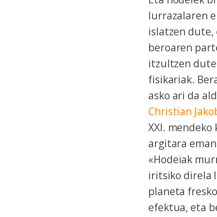
lurrazalaren e
islatzen dute,
beroaren parte
itzultzen dute
fisikariak. Be
asko ari da al
Christian Jako
XXI. mendeko k
argitara eman
«Hodeiak murr
iritsiko direla
planeta fresk
efektua, eta b