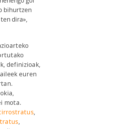
lehenengo goi
go bihurtzen
ten dira»,
zioarteko
ortutako
k, definizioak,
zaileek euren
rtan.
okia,
i mota.
cirrostratus
,
tratus
,