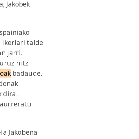
a, Jakobek
spainiako
ikerlari talde
n jarri.
buruz hitz
koak
badaude.
udenak
 dira.
 aurreratu
ela Jakobena