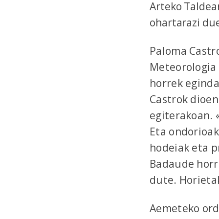
Arteko Taldear
ohartarazi du
Paloma Castro
Meteorologia 
horrek eginda
C
astrok dioen
egiterakoan. 
Eta ondorioak
hodeiak eta p
Badaude horr
dute. Horieta
Aemeteko orde