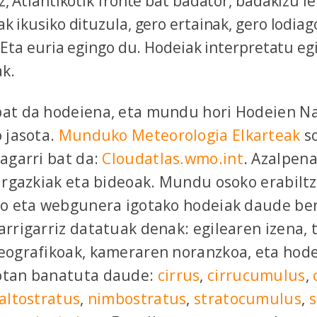
z, Atlantikotik fronte bat badator, badakizu 
k ikusiko dituzula, gero ertainak, gero lodia
. Eta euria egingo du. Hodeiak interpretatu egi
ak.
at da hodeiena, eta mundu hori Hodeien Na
 jasota.
Munduko Meteorologia Elkarteak
s
agarri bat da:
Cloudatlas.wmo.int
. Azalpena
argazkiak eta bideoak. Mundu osoko erabilt
so eta webgunera igotako hodeiak daude be
rrigarriz datatuak denak: egilearen izena, t
ografikoak, kameraren noranzkoa, eta hode
tan banatuta daude:
cirrus
,
cirrucumulus
,
altostratus
,
nimbostratus
,
stratocumulus
,
s