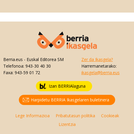
Berria.eus
- Euskal Editorea SM
Zer da Ikasgela?
Telefonoa:
943-30 40 30
Harremanetarako:
Faxa:
943-59 01 72
ikasgela@berria.eus
Izan BERRIAlaguna
Harpidetu BERRIA Ikasgelaren buletinera
Lege Informazioa
Pribatutasun politika
Cookieak
Lizentzia