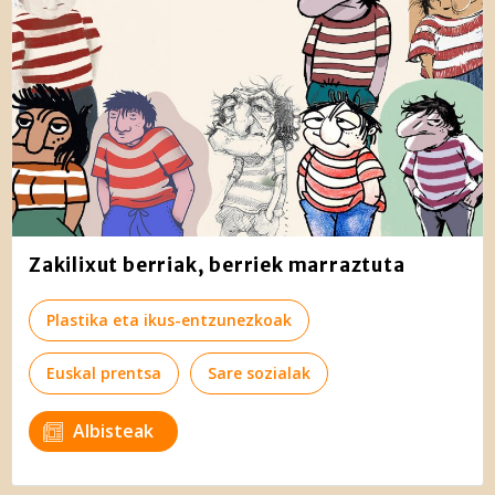
Zakilixut berriak, berriek marraztuta
Plastika eta ikus-entzunezkoak
Euskal prentsa
Sare sozialak
Albisteak