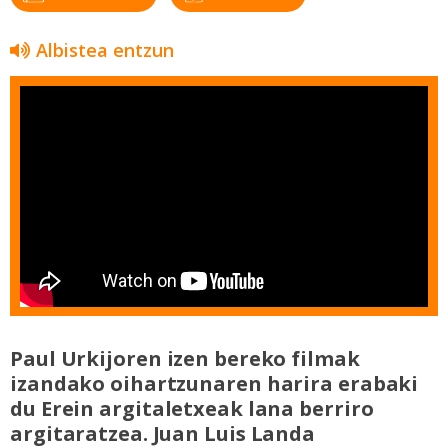
Albistea entzun
Paul Urkijoren izen bereko filmak
izandako oihartzunaren harira erabaki
du Erein argitaletxeak lana berriro
argitaratzea. Juan Luis Landa