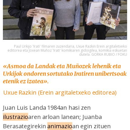
Paul Urkijo 'Irati' filmaren zuzendaria, Uxue Razkin Erein argitaletxeko
editorea eta Joxean Muñoz 'Irati' komikiaren gidoigilea, komikia eskuetan
dutela. GORKA RUBIO / FOKU
«Asmoa da Landak eta Muñozek lehenik eta
Urkijok ondoren sortutako Iratiren unibertsoak
etenik ez izatea».
Uxue Razkin (Erein argitaletxeko editorea)
Juan Luis Landa 1984an hasi zen
ilustrazio
aren arloan lanean; Juanba
Berasategirekin
animazio
an egin zituen