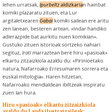
lehen urratsak,
Ipurbeltz
aldizkaria
n hainbat
komiki plazaratu zituen, eta Lur
argitaletxearen
Gabai
komiki sailean ere aritu
zen lanean, besteren artean. «Indar handiko
adierazpide bat aurkitu nuen komikian».
Gustuko zituen istorioak sortzeko nahiari
segituz,
Irati
marraztean bere hiru «pasioak»
elkartu zitzaizkiola azaldu du: «Pirinioetako
natura, Nafarroako Erresumaren sorrera eta
euskal mitologia». Haren hitzetan,
Nafarroako mendialdean ibiltzeak inspiratu
zuen lan hura.
Hiru «pasioak» elkartu zitzaizkiola
azaldu du Landa ilustratzaileak: