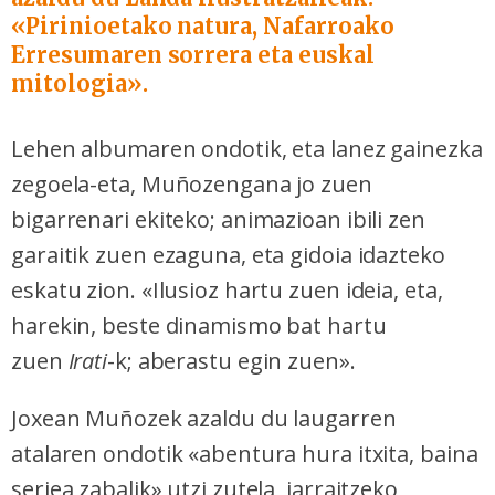
«Pirinioetako natura, Nafarroako
Erresumaren sorrera eta euskal
mitologia».
Lehen albumaren ondotik, eta lanez gainezka
zegoela-eta, Muñozengana jo zuen
bigarrenari ekiteko; animazioan ibili zen
garaitik zuen ezaguna, eta gidoia idazteko
eskatu zion. «Ilusioz hartu zuen ideia, eta,
harekin, beste dinamismo bat hartu
zuen
Irati
-k; aberastu egin zuen».
Joxean Muñozek azaldu du laugarren
atalaren ondotik «abentura hura itxita, baina
seriea zabalik» utzi zutela, jarraitzeko