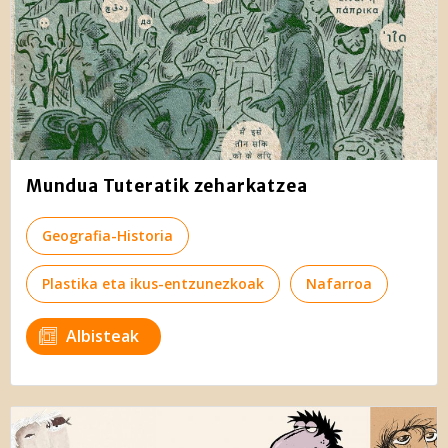
Mundua Tuteratik zeharkatzea
Geografia-Historia
Plastika eta ikus-entzunezkoak
Nafarroa
Albisteak