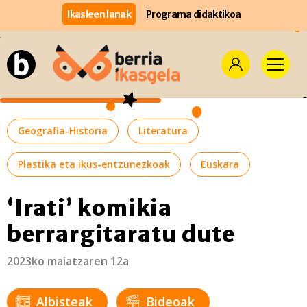
Ikasleen lanak
Programa didaktikoa
Geografia-Historia
Literatura
Plastika eta ikus-entzunezkoak
Euskara
‘Irati’ komikia
berrargitaratu dute
2023ko maiatzaren 12a
Albisteak
Bideoak