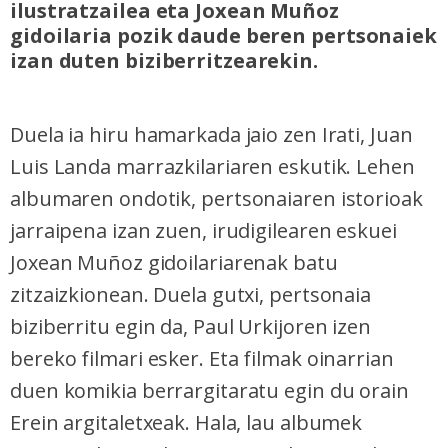
ilustratzailea eta Joxean Muñoz
gidoilaria pozik daude beren pertsonaiek
izan duten biziberritzearekin.
Duela ia hiru hamarkada jaio zen Irati, Juan
Luis Landa marrazkilariaren eskutik. Lehen
albumaren ondotik, pertsonaiaren istorioak
jarraipena izan zuen, irudigilearen eskuei
Joxean Muñoz gidoilariarenak batu
zitzaizkionean. Duela gutxi, pertsonaia
biziberritu egin da, Paul Urkijoren izen
bereko filmari esker. Eta filmak oinarrian
duen komikia berrargitaratu egin du orain
Erein argitaletxeak. Hala, lau albumek