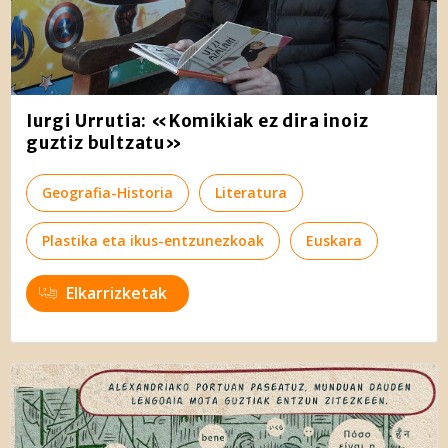
Iurgi Urrutia: «Komikiak ez dira inoiz
guztiz bultzatu»
Geografia-Historia
Literatura
Plastika eta ikus-entzunezkoak
Euskara
Elkarrizketak