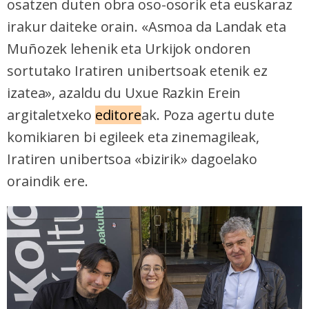
osatzen duten obra oso-osorik eta euskaraz
irakur daiteke orain. «Asmoa da Landak eta
Muñozek lehenik eta Urkijok ondoren
sortutako Iratiren unibertsoak etenik ez
izatea», azaldu du Uxue Razkin Erein
argitaletxeko
editore
ak. Poza agertu dute
komikiaren bi egileek eta zinemagileak,
Iratiren unibertsoa «bizirik» dagoelako
oraindik ere.