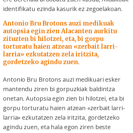
identifikatu ezinda kasurik ez zegoelakoan.
Antonio Bru Brotons auzi medikuak
autopsia egin zien Alacanten aurkitu
zituzten bi hilotzei, eta, bi gorpu
torturatu haien atzean «zerbait larri-
larria» ezkutatzen zela iritzita,
gordetzeko agindu zuen.
Antonio Bru Brotons auzi medikuari esker
mantendu ziren bi gorpuzkiak baldintza
onetan. Autopsia egin zien bi hilotzei, eta bi
gorpu torturatu haien atzean «zerbait larri-
larria» ezkutatzen zela iritzita, gordetzeko
agindu zuen, eta hala egon ziren beste