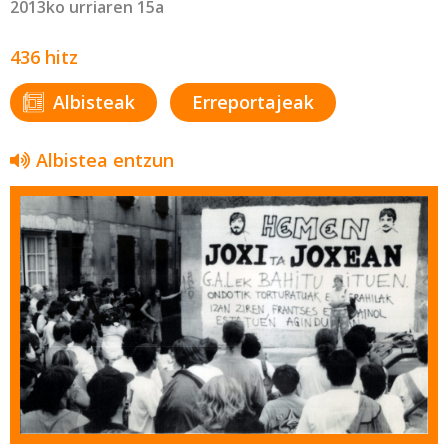
2013ko urriaren 15a
436 hitz
Albisteak
Erreportajeak
Albistea entzun