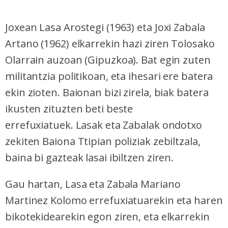
Joxean Lasa Arostegi (1963) eta Joxi Zabala
Artano (1962) elkarrekin hazi ziren Tolosako
Olarrain auzoan (Gipuzkoa). Bat egin zuten
militantzia politikoan, eta ihesari ere batera
ekin zioten. Baionan bizi zirela, biak batera
ikusten zituzten beti beste
errefuxiatuek. Lasak eta Zabalak ondotxo
zekiten Baiona Ttipian poliziak zebiltzala,
baina bi gazteak lasai ibiltzen ziren.
Gau hartan, Lasa eta Zabala Mariano
Martinez Kolomo errefuxiatuarekin eta haren
bikotekidearekin egon ziren, eta elkarrekin