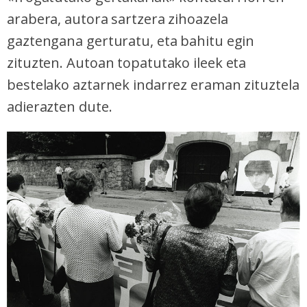
arabera, autora sartzera zihoazela
gaztengana gerturatu, eta bahitu egin
zituzten. Autoan topatutako ileek eta
bestelako aztarnek indarrez eraman zituztela
adierazten dute.