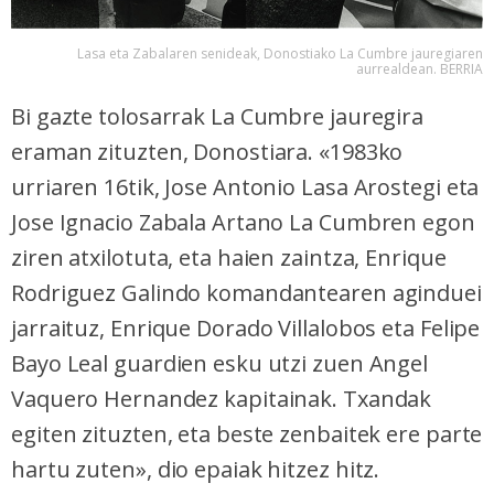
Lasa eta Zabalaren senideak, Donostiako La Cumbre jauregiaren
aurrealdean. BERRIA
Bi gazte tolosarrak La Cumbre jauregira
eraman zituzten, Donostiara. «1983ko
urriaren 16tik, Jose Antonio Lasa Arostegi eta
Jose Ignacio Zabala Artano La Cumbren egon
ziren atxilotuta, eta haien zaintza, Enrique
Rodriguez Galindo komandantearen aginduei
jarraituz, Enrique Dorado Villalobos eta Felipe
Bayo Leal guardien esku utzi zuen Angel
Vaquero Hernandez kapitainak. Txandak
egiten zituzten, eta beste zenbaitek ere parte
hartu zuten», dio epaiak hitzez hitz.