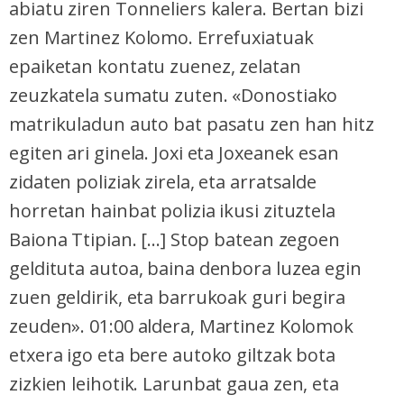
abiatu ziren Tonneliers kalera. Bertan bizi
zen Martinez Kolomo. Errefuxiatuak
epaiketan kontatu zuenez, zelatan
zeuzkatela sumatu zuten. «Donostiako
matrikuladun auto bat pasatu zen han hitz
egiten ari ginela. Joxi eta Joxeanek esan
zidaten poliziak zirela, eta arratsalde
horretan hainbat polizia ikusi zituztela
Baiona Ttipian. [...] Stop batean zegoen
geldituta autoa, baina denbora luzea egin
zuen geldirik, eta barrukoak guri begira
zeuden». 01:00 aldera, Martinez Kolomok
etxera igo eta bere autoko giltzak bota
zizkien leihotik. Larunbat gaua zen, eta