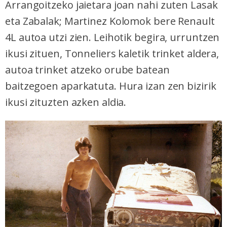
Arrangoitzeko jaietara joan nahi zuten Lasak
eta Zabalak; Martinez Kolomok bere Renault
4L autoa utzi zien. Leihotik begira, urruntzen
ikusi zituen, Tonneliers kaletik trinket aldera,
autoa trinket atzeko orube batean
baitzegoen aparkatuta. Hura izan zen bizirik
ikusi zituzten azken aldia.