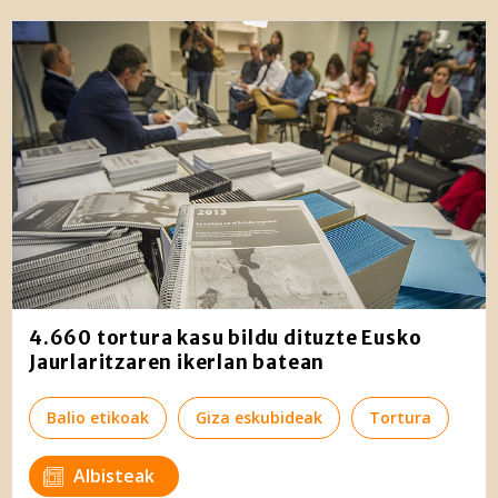
4.660 tortura kasu bildu dituzte Eusko
Jaurlaritzaren ikerlan batean
Balio etikoak
Giza eskubideak
Tortura
Albisteak