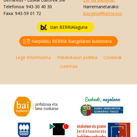
Telefonoa:
943-30 40 30
Harremanetarako:
Faxa:
943-59 01 72
ikasgela@berria.eus
Izan BERRIAlaguna
Harpidetu BERRIA Ikasgelaren buletinera
Lege Informazioa
Pribatutasun politika
Cookieak
Lizentzia