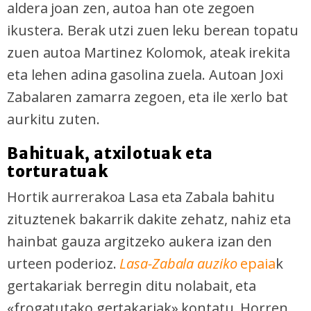
aldera joan zen, autoa han ote zegoen
ikustera. Berak utzi zuen leku berean topatu
zuen autoa Martinez Kolomok, ateak irekita
eta lehen adina gasolina zuela. Autoan Joxi
Zabalaren zamarra zegoen, eta ile xerlo bat
aurkitu zuten.
Bahituak, atxilotuak eta
torturatuak
Hortik aurrerakoa Lasa eta Zabala bahitu
zituztenek bakarrik dakite zehatz, nahiz eta
hainbat gauza argitzeko aukera izan den
urteen poderioz.
Lasa-Zabala auziko
epaia
k
gertakariak berregin ditu nolabait, eta
«frogatutako gertakariak» kontatu. Horren