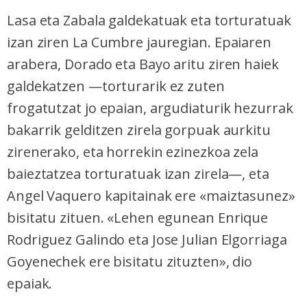
Lasa eta Zabala galdekatuak eta torturatuak
izan ziren La Cumbre jauregian. Epaiaren
arabera, Dorado eta Bayo aritu ziren haiek
galdekatzen —torturarik ez zuten
frogatutzat jo epaian, argudiaturik hezurrak
bakarrik gelditzen zirela gorpuak aurkitu
zirenerako, eta horrekin ezinezkoa zela
baieztatzea torturatuak izan zirela—, eta
Angel Vaquero kapitainak ere «maiztasunez»
bisitatu zituen. «Lehen egunean Enrique
Rodriguez Galindo eta Jose Julian Elgorriaga
Goyenechek ere bisitatu zituzten», dio
epaiak.