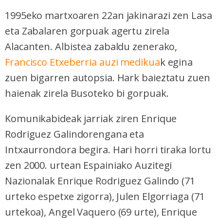
1995eko martxoaren 22an jakinarazi zen Lasa
eta Zabalaren gorpuak agertu zirela
Alacanten. Albistea zabaldu zenerako,
Francisco Etxeberria auzi medikua
k egina
zuen bigarren autopsia. Hark baieztatu zuen
haienak zirela Busoteko bi gorpuak.
Komunikabideak jarriak ziren Enrique
Rodriguez Galindorengana eta
Intxaurrondora begira. Hari horri tiraka lortu
zen 2000. urtean Espainiako Auzitegi
Nazionalak Enrique Rodriguez Galindo (71
urteko espetxe zigorra), Julen Elgorriaga (71
urtekoa), Angel Vaquero (69 urte), Enrique