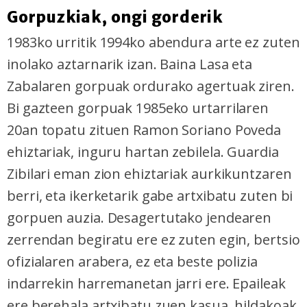
Gorpuzkiak, ongi gorderik
1983ko urritik 1994ko abendura arte ez zuten
inolako aztarnarik izan. Baina Lasa eta
Zabalaren gorpuak ordurako agertuak ziren.
Bi gazteen gorpuak 1985eko urtarrilaren
20an topatu zituen Ramon Soriano Poveda
ehiztariak, inguru hartan zebilela. Guardia
Zibilari eman zion ehiztariak aurkikuntzaren
berri, eta ikerketarik gabe artxibatu zuten bi
gorpuen auzia. Desagertutako jendearen
zerrendan begiratu ere ez zuten egin, bertsio
ofizialaren arabera, ez eta beste polizia
indarrekin harremanetan jarri ere. Epaileak
ere berehala artxibatu zuen kasua, hildakoak