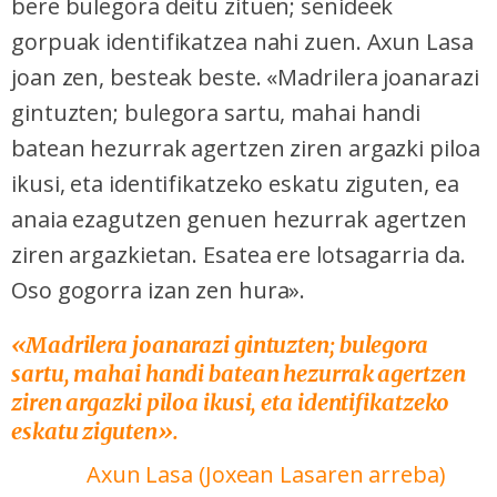
bere bulegora deitu zituen; senideek
gorpuak identifikatzea nahi zuen. Axun Lasa
joan zen, besteak beste. «Madrilera joanarazi
gintuzten; bulegora sartu, mahai handi
batean hezurrak agertzen ziren argazki piloa
ikusi, eta identifikatzeko eskatu ziguten, ea
anaia ezagutzen genuen hezurrak agertzen
ziren argazkietan. Esatea ere lotsagarria da.
Oso gogorra izan zen hura».
«Madrilera joanarazi gintuzten; bulegora
sartu, mahai handi batean hezurrak agertzen
ziren argazki piloa ikusi, eta identifikatzeko
eskatu ziguten
».
Axun Lasa (Joxean Lasaren arreba)