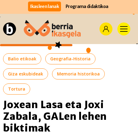
Ikasleen lanak
Programa didaktikoa
Balio etikoak
Geografia-Historia
Giza eskubideak
Memoria historikoa
Tortura
Joxean Lasa eta Joxi
Zabala, GALen lehen
biktimak