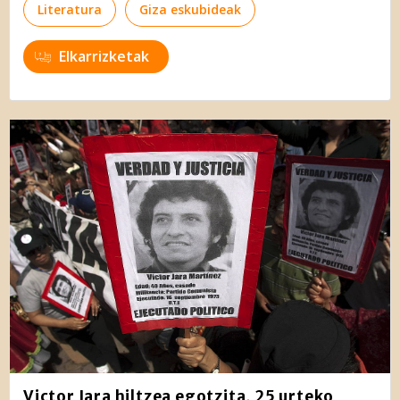
Literatura
Giza eskubideak
Elkarrizketak
Victor Jara hiltzea egotzita, 25 urteko