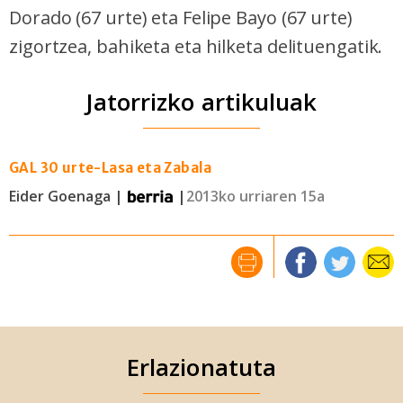
Dorado (67 urte) eta Felipe Bayo (67 urte)
zigortzea, bahiketa eta hilketa delituengatik.
Jatorrizko artikuluak
GAL 30 urte-Lasa eta Zabala
Eider Goenaga |
|
2013ko urriaren 15a
Erlazionatuta