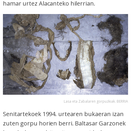
hamar urtez Alacanteko hilerrian.
Lasa eta Zabalaren gorpuzkiak. BERRIA
Senitartekoek 1994. urtearen bukaeran izan
zuten gorpu horien berri. Baltasar Garzonek