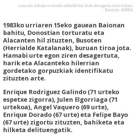
Lasa eta Zabala oroitzeko ekitaldi bat, biak desagertu ziren tokian,
Baionan. BERRIA
1983ko urriaren 15eko gauean Baionan
bahitu, Donostian torturatu eta
Alacanten hil zituzten, Busoten
(Herrialde Katalanak), buruan tiroa jota.
Hamabi urte egon ziren desagertuta,
harik eta Alacanteko hilerrian
gordetako gorpuzkiak identifikatu
zituzten arte.
Enrique Rodriguez Galindo (71 urteko
espetxe zigorra), Julen Elgorriaga (71
urtekoa), Angel Vaquero (69 urte),
Enrique Dorado (67 urte) eta Felipe Bayo
(67 urte) zigortu zituzten, bahiketa eta
hilketa delituengatik
.