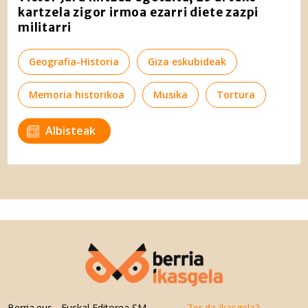
kartzela zigor irmoa ezarri diete zazpi
militarri
Geografia-Historia
Giza eskubideak
Memoria historikoa
Musika
Tortura
Albisteak
Berria.eus
- Euskal Editorea SM
Zer da Ikasgela?