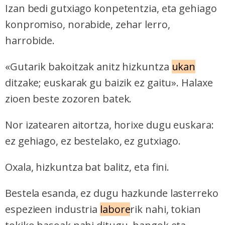
Izan bedi gutxiago konpetentzia, eta gehiago
konpromiso, norabide, zehar lerro,
harrobide.
«Gutarik bakoitzak anitz hizkuntza
ukan
ditzake; euskarak gu baizik ez gaitu». Halaxe
zioen beste zozoren batek.
Nor izatearen aitortza, horixe dugu euskara:
ez gehiago, ez bestelako, ez gutxiago.
Oxala, hizkuntza bat balitz, eta fini.
Bestela esanda, ez dugu hazkunde lasterreko
espezieen industria
labore
rik nahi, tokian