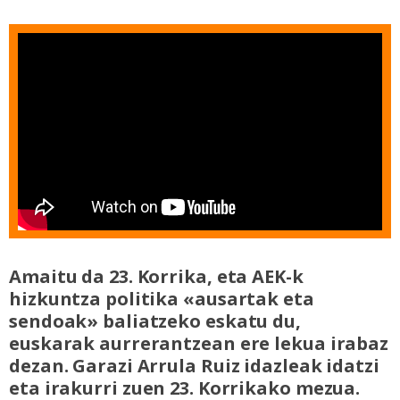
Amaitu da 23. Korrika, eta AEK-k
hizkuntza politika «ausartak eta
sendoak» baliatzeko eskatu du,
euskarak aurrerantzean ere lekua irabaz
dezan. Garazi Arrula Ruiz idazleak idatzi
eta irakurri zuen 23. Korrikako mezua.