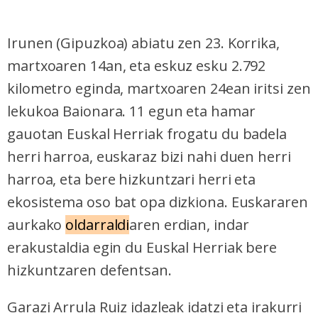
Irunen (Gipuzkoa) abiatu zen 23. Korrika,
martxoaren 14an, eta eskuz esku 2.792
kilometro eginda, martxoaren 24ean iritsi zen
lekukoa Baionara. 11 egun eta hamar
gauotan Euskal Herriak frogatu du badela
herri harroa, euskaraz bizi nahi duen herri
harroa, eta bere hizkuntzari herri eta
ekosistema oso bat opa dizkiona. Euskararen
aurkako
oldarraldi
aren erdian, indar
erakustaldia egin du Euskal Herriak bere
hizkuntzaren defentsan.
Garazi Arrula Ruiz idazleak idatzi eta irakurri