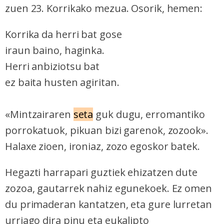
zuen 23. Korrikako mezua. Osorik, hemen:
Korrika da herri bat gose
iraun baino, haginka.
Herri anbiziotsu bat
ez baita husten agiritan.
«Mintzairaren
seta
guk dugu, erromantiko
porrokatuok, pikuan bizi garenok, zozook».
Halaxe zioen, ironiaz, zozo egoskor batek.
Hegazti harrapari guztiek ehizatzen dute
zozoa, gautarrek nahiz egunekoek. Ez omen
du primaderan kantatzen, eta gure lurretan
urriago dira pinu eta eukalipto