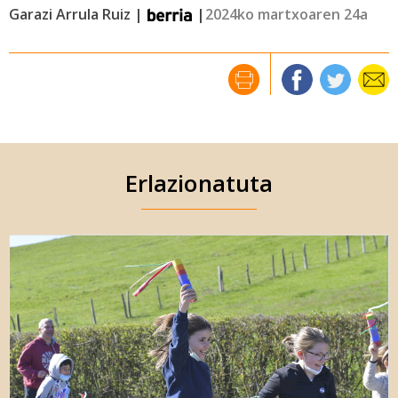
Garazi Arrula Ruiz |
|
2024ko martxoaren 24a
Erlazionatuta