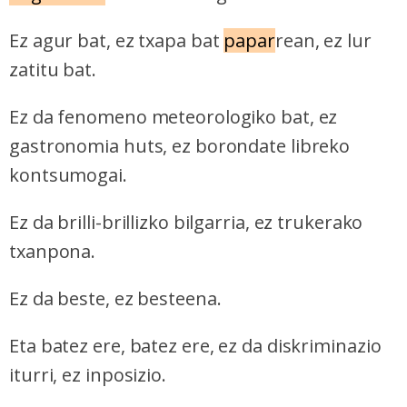
Ez agur bat, ez txapa bat
papar
rean, ez lur
zatitu bat.
Ez da fenomeno meteorologiko bat, ez
gastronomia huts, ez borondate libreko
kontsumogai.
Ez da brilli-brillizko bilgarria, ez trukerako
txanpona.
Ez da beste, ez besteena.
Eta batez ere, batez ere, ez da diskriminazio
iturri, ez inposizio.