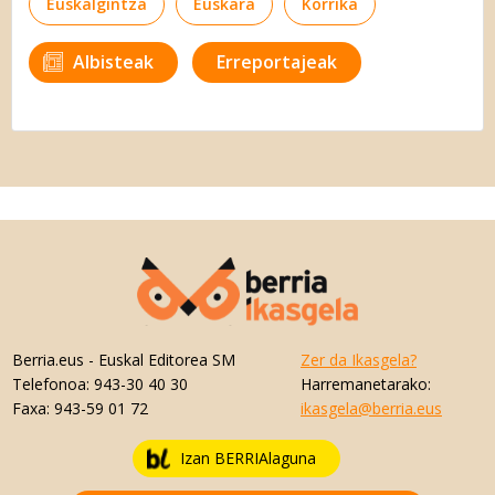
Euskalgintza
Euskara
Korrika
Albisteak
Erreportajeak
Berria.eus
- Euskal Editorea SM
Zer da Ikasgela?
Telefonoa:
943-30 40 30
Harremanetarako:
Faxa:
943-59 01 72
ikasgela@berria.eus
Izan BERRIAlaguna