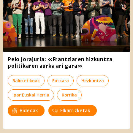
Peio Jorajuria: «Frantziaren hizkuntza
politikaren aurka ari gara»
Balio etikoak
Euskara
Hezkuntza
Ipar Euskal Herria
Korrika
Bideoak
Elkarrizketak