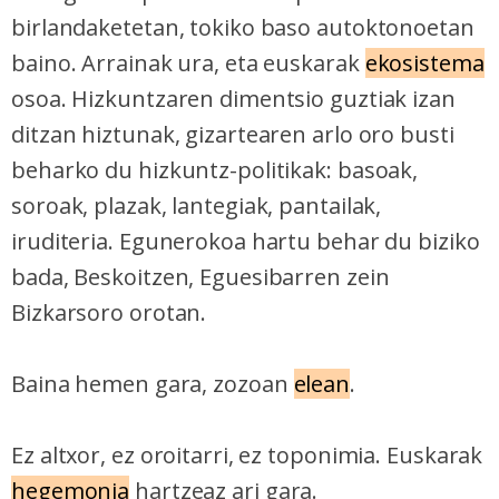
birlandaketetan, tokiko baso autoktonoetan
baino. Arrainak ura, eta euskarak
ekosistema
osoa. Hizkuntzaren dimentsio guztiak izan
ditzan hiztunak, gizartearen arlo oro busti
beharko du hizkuntz-politikak: basoak,
soroak, plazak, lantegiak, pantailak,
iruditeria. Egunerokoa hartu behar du biziko
bada, Beskoitzen, Eguesibarren zein
Bizkarsoro orotan.
Baina hemen gara, zozoan
elean
.
Ez altxor, ez oroitarri, ez toponimia. Euskarak
hegemonia
hartzeaz ari gara.