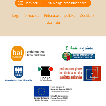
Harpidetu BERRIA Ikasgelaren buletinera
Lege Informazioa
Pribatutasun politika
Cookieak
Lizentzia