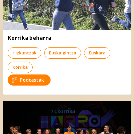
Korrika beharra
Hizkuntzak
Euskalgintza
Euskara
Korrika
Podcastak