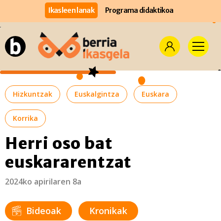
Ikasleen lanak
Programa didaktikoa
Hizkuntzak
Euskalgintza
Euskara
Korrika
Herri oso bat
euskararentzat
2024ko apirilaren 8a
Bideoak
Kronikak