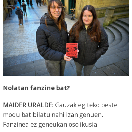
Nolatan fanzine bat?
MAIDER URALDE:
Gauzak egiteko beste
modu bat bilatu nahi izan genuen.
Fanzinea ez geneukan oso ikusia