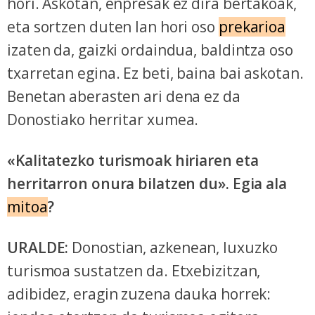
hori. Askotan, enpresak ez dira bertakoak,
eta sortzen duten lan hori oso
prekarioa
izaten da, gaizki ordaindua, baldintza oso
txarretan egina. Ez beti, baina bai askotan.
Benetan aberasten ari dena ez da
Donostiako herritar xumea.
«Kalitatezko turismoak hiriaren eta
herritarron onura bilatzen du». Egia ala
mitoa
?
URALDE:
Donostian, azkenean, luxuzko
turismoa sustatzen da. Etxebizitzan,
adibidez, eragin zuzena dauka horrek: