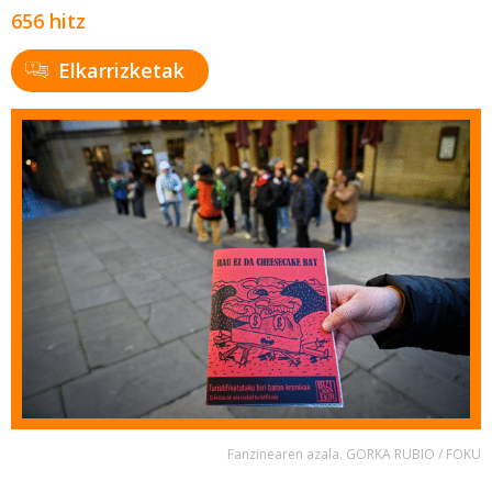
656 hitz
Elkarrizketak
Fanzinearen azala. GORKA RUBIO / FOKU