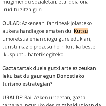
mugimendu sozialetan, eta ideia ona
iruditu zitzaigun.
OULAD:
Azkenean, fanzineak jolasteko
aukera handiagoa ematen du.
Kutsu
umoretsua eman diogu gure edukiari,
turistifikazio prozesu horri kritika beste
ikuspuntu batetik egiteko.
Gazta tartak duela gutxi arte ez zeukan
leku bat du gaur egun Donostiako
turismo estrategian?
URALDE:
Bai. Azken urteetan, gazta
tartaren inguruko desira zabalduz joan da