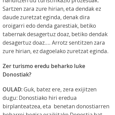
handitzen du turistifikazio prozesuak.
Sartzen zara zure hirian, eta dendak ez
daude zuretzat eginda, denak dira
oroigarri edo denda garestiak, betiko
tabernak desagertuz doaz, betiko dendak
desagertuz doaz.... Arrotz sentitzen zara
zure hirian, ez dagoelako zuretzat eginda.
Zer turismo eredu beharko luke
Donostiak?
OULAD:
Guk, batez ere, zera exijitzen
dugu: Donostiako hiri eredua
birplanteatzea, eta benetan donostiarren
beharrei begira eraikitako Donostia bat