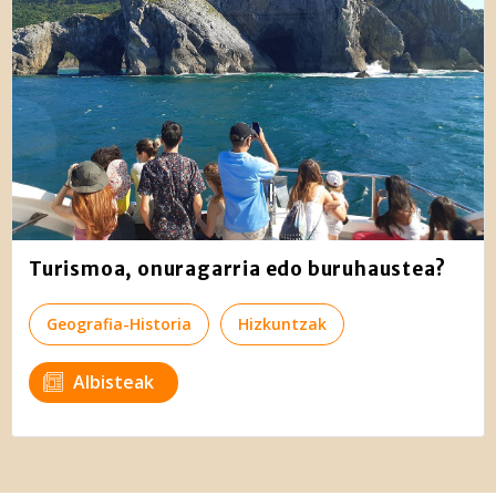
Turismoa, onuragarria edo buruhaustea?
Geografia-Historia
Hizkuntzak
Albisteak