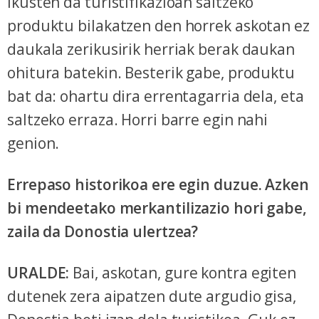
ikusten da turistifikazioan saltzeko
produktu bilakatzen den horrek askotan ez
daukala zerikusirik herriak berak daukan
ohitura batekin. Besterik gabe, produktu
bat da: ohartu dira errentagarria dela, eta
saltzeko erraza. Horri barre egin nahi
genion.
Errepaso historikoa ere egin duzue. Azken
bi mendeetako merkantilizazio hori gabe,
zaila da Donostia ulertzea?
URALDE:
Bai, askotan, gure kontra egiten
dutenek zera aipatzen dute argudio gisa,