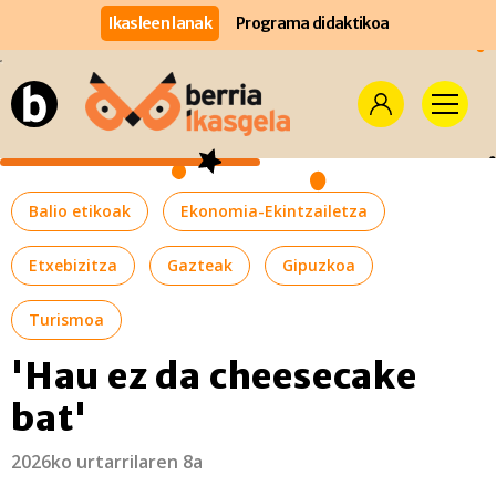
Ikasleen lanak
Programa didaktikoa
Balio etikoak
Ekonomia-Ekintzailetza
Etxebizitza
Gazteak
Gipuzkoa
Turismoa
'Hau ez da cheesecake
bat'
2026ko urtarrilaren 8a