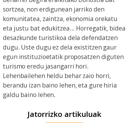
sortzea
, non erdigunean jarriko den
komunitatea, zaintza, ekonomia orekatu
eta justu bat edukitzea... Horregatik, bidea
desazkunde turistikoa dela defendatzen
dugu. Uste dugu ez dela existitzen gaur
egun instituzioetatik proposatzen diguten
turismo eredu jasangarri hori.
Lehenbailehen heldu behar zaio horri,
berandu izan baino lehen, eta gure hiria
galdu baino lehen.
Jatorrizko artikuluak