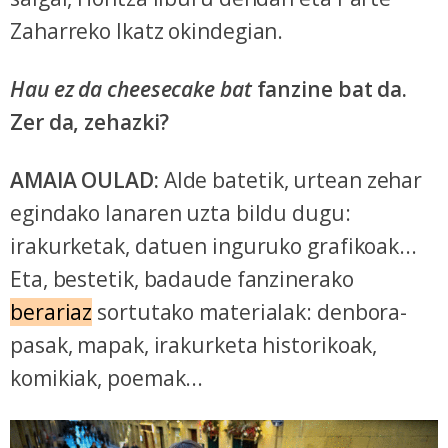
Zaharreko Ikatz okindegian.
Hau ez da cheesecake bat
fanzine bat da.
Zer da, zehazki?
AMAIA OULAD:
Alde batetik, urtean zehar
egindako lanaren uzta bildu dugu:
irakurketak, datuen inguruko grafikoak...
Eta, bestetik, badaude fanzinerako
berariaz
sortutako materialak: denbora-
pasak, mapak, irakurketa historikoak,
komikiak, poemak...