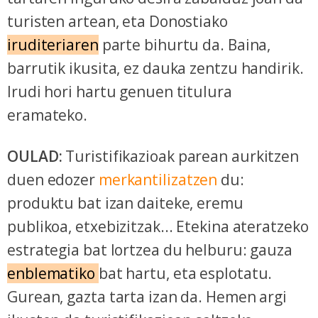
turisten artean, eta Donostiako
iruditeriaren
parte bihurtu da. Baina,
barrutik ikusita, ez dauka zentzu handirik.
Irudi hori hartu genuen titulura
eramateko.
OULAD:
Turistifikazioak parean aurkitzen
duen edozer
merkantilizatzen
du:
produktu bat izan daiteke, eremu
publikoa, etxebizitzak... Etekina ateratzeko
estrategia bat lortzea du helburu: gauza
enblematiko
bat hartu, eta esplotatu.
Gurean, gazta tarta izan da. Hemen argi