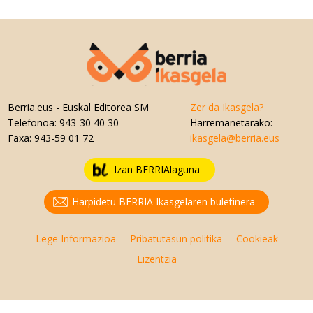
Berria.eus
- Euskal Editorea SM
Zer da Ikasgela?
Telefonoa:
943-30 40 30
Harremanetarako:
Faxa:
943-59 01 72
ikasgela@berria.eus
Izan BERRIAlaguna
Harpidetu BERRIA Ikasgelaren buletinera
Lege Informazioa
Pribatutasun politika
Cookieak
Lizentzia