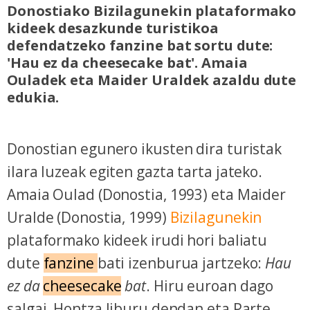
Donostiako Bizilagunekin plataformako
kideek desazkunde turistikoa
defendatzeko fanzine bat sortu dute:
'Hau ez da cheesecake bat'. Amaia
Ouladek eta Maider Uraldek azaldu dute
edukia.
Donostian egunero ikusten dira turistak
ilara luzeak egiten gazta tarta jateko.
Amaia Oulad (Donostia, 1993) eta Maider
Uralde (Donostia, 1999)
Bizilagunekin
plataformako kideek irudi hori baliatu
dute
fanzine
bati izenburua jartzeko:
Hau
ez da
cheesecake
bat
. Hiru euroan dago
salgai, Hontza liburu dendan eta Parte