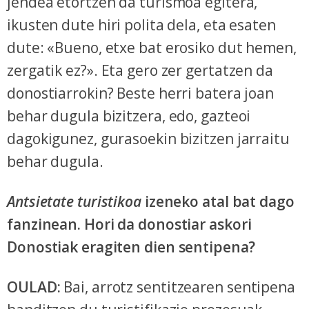
jendea etortzen da turismoa egitera,
ikusten dute hiri polita dela, eta esaten
dute: «Bueno, etxe bat erosiko dut hemen,
zergatik ez?». Eta gero zer gertatzen da
donostiarrokin? Beste herri batera joan
behar dugula bizitzera, edo, gazteoi
dagokigunez, gurasoekin bizitzen jarraitu
behar dugula.
Antsietate turistikoa
izeneko atal bat dago
fanzinean. Hori da donostiar askori
Donostiak eragiten dien sentipena?
OULAD:
Bai, arrotz sentitzearen sentipena