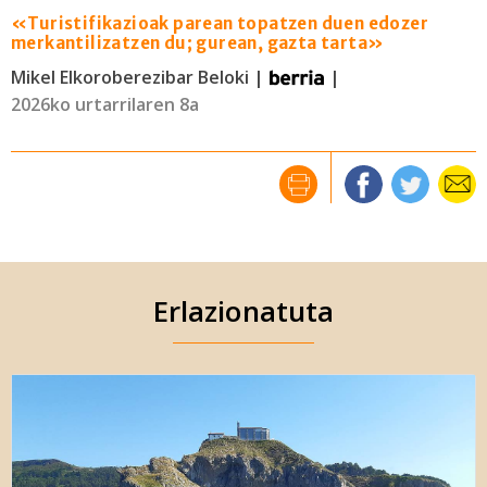
«Turistifikazioak parean topatzen duen edozer
merkantilizatzen du; gurean, gazta tarta»
Mikel Elkoroberezibar Beloki |
|
2026ko urtarrilaren 8a
Erlazionatuta