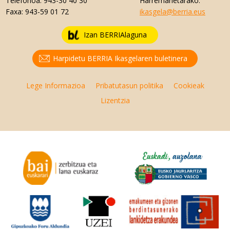
Telefonoa:
943-30 40 30
Harremanetarako:
Faxa:
943-59 01 72
ikasgela@berria.eus
Izan BERRIAlaguna
Harpidetu BERRIA Ikasgelaren buletinera
Lege Informazioa
Pribatutasun politika
Cookieak
Lizentzia