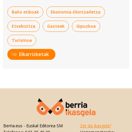
fitxategiak erabiltzen ditu. Zure esperientzia eta
Balio etikoak
Ekonomia-Ekintzailetza
zerbitzuak hobetzeko asmoz, cookie teknologiaz
baliatzen gara. Ohar hau onartuz gero, teknologia hori
Etxebizitza
Gazteak
Gipuzkoa
erabiltzeko baimen esplizitua ematen diguzu.
Gehiago
irakurri
Turismoa
Elkarrizketak
Berria.eus
- Euskal Editorea SM
Zer da Ikasgela?