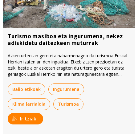
Turismo masiboa eta ingurumena, nekez
adiskidetu daitezkeen muturrak
Azken urteotan gero eta nabarmenagoa da turismoa Euskal
Herrian izaten ari den inpaktua. Etxebizitzen prezioetan ez
ezik, beste alor askotan eragiten du urtero gero eta turista
gehiagok Euskal Herriko hiri eta naturaguneetara egiten
dituzten bisitek. Ingurumenean duen eragin hori ekarri du
gogora Arrate Zelaiak artikulu honetan.
Balio etikoak
Ingurumena
Klima larrialdia
Turismoa
Iritziak