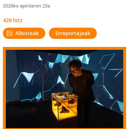
2026ko apirilaren 23a
428 hitz
Albisteak
Erreportajeak