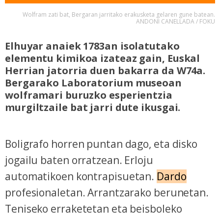
Wolfram zati bat, Bergaran jarritako erakusketa gelaren gune batean.
ANDONI CANELLADA / FOKU
Elhuyar anaiek 1783an isolatutako
elementu kimikoa izateaz gain, Euskal
Herrian jatorria duen bakarra da W74a.
Bergarako Laboratorium museoan
wolframari buruzko esperientzia
murgiltzaile bat jarri dute ikusgai.
Boligrafo horren puntan dago, eta disko
jogailu baten orratzean. Erloju
automatikoen kontrapisuetan.
Dardo
profesionaletan. Arrantzarako berunetan.
Teniseko erraketetan eta beisboleko