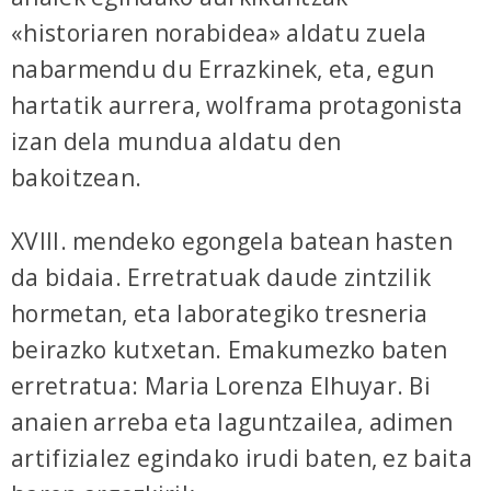
«historiaren norabidea» aldatu zuela
nabarmendu du Errazkinek, eta, egun
hartatik aurrera, wolframa protagonista
izan dela mundua aldatu den
bakoitzean.
XVIII. mendeko egongela batean hasten
da bidaia. Erretratuak daude zintzilik
hormetan, eta laborategiko tresneria
beirazko kutxetan. Emakumezko baten
erretratua: Maria Lorenza Elhuyar. Bi
anaien arreba eta laguntzailea, adimen
artifizialez egindako irudi baten, ez baita