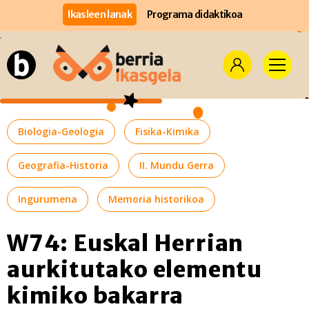
Ikasleen lanak
Programa didaktikoa
Biologia-Geologia
Fisika-Kimika
Geografia-Historia
II. Mundu Gerra
Ingurumena
Memoria historikoa
W74: Euskal Herrian
aurkitutako elementu
kimiko bakarra