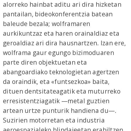
alorreko hainbat aditu ari dira hizketan
pantailan, bideokonferentzia batean
baleude bezala; wolframaren
aurkikuntzaz eta haren orainaldiaz eta
geroaldiaz ari dira hausnartzen. Izan ere,
wolframa gaur egungo bizimoduaren
parte diren objektuetan eta
abangoardiako teknologietan agertzen
da oraindik, eta «funtsezkoa» baita,
dituen dentsitateagatik eta muturreko
erresistentziagatik —metal guztien
artean urtze punturik handiena du—.
Suzirien motorretan eta industria
aeroespazialeko blindajeetan erabiltzen