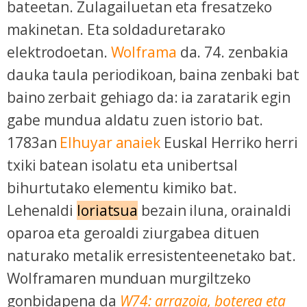
bateetan. Zulagailuetan eta fresatzeko
makinetan. Eta soldaduretarako
elektrodoetan.
Wolframa
da. 74. zenbakia
dauka taula periodikoan, baina zenbaki bat
baino zerbait gehiago da: ia zaratarik egin
gabe mundua aldatu zuen istorio bat.
1783an
Elhuyar anaiek
Euskal Herriko herri
txiki batean isolatu eta unibertsal
bihurtutako elementu kimiko bat.
Lehenaldi
loriatsua
bezain iluna, orainaldi
oparoa eta geroaldi ziurgabea dituen
naturako metalik erresistenteenetako bat.
Wolframaren munduan murgiltzeko
gonbidapena da
W74: arrazoia, boterea eta