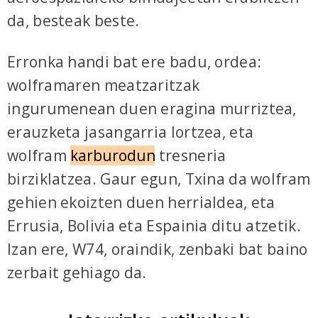
da, besteak beste.
Erronka handi bat ere badu, ordea:
wolframaren meatzaritzak
ingurumenean duen eragina murriztea,
erauzketa jasangarria lortzea, eta
wolfram
karburodun
tresneria
birziklatzea. Gaur egun, Txina da wolfram
gehien ekoizten duen herrialdea, eta
Errusia, Bolivia eta Espainia ditu atzetik.
Izan ere, W74, oraindik, zenbaki bat baino
zerbait gehiago da.