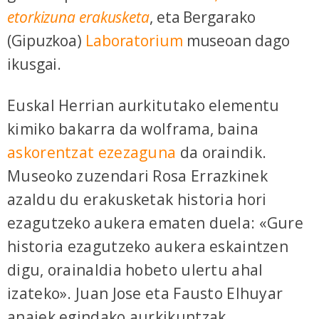
etorkizuna erakusketa
, eta Bergarako
(Gipuzkoa)
Laboratorium
museoan dago
ikusgai.
Euskal Herrian aurkitutako elementu
kimiko bakarra da wolframa, baina
askorentzat ezezaguna
da oraindik.
M
useoko zuzendari Rosa Errazkinek
azaldu du erakusketak historia hori
ezagutzeko aukera ematen duela: «Gure
historia ezagutzeko aukera eskaintzen
digu, orainaldia hobeto ulertu ahal
izateko». Juan Jose eta Fausto Elhuyar
anaiek egindako aurkikuntzak