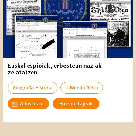
Euskal espioiak, erbestean naziak
zelatatzen
Geografia-Historia
II. Mundu Gerra
Albisteak
Erreportajeak