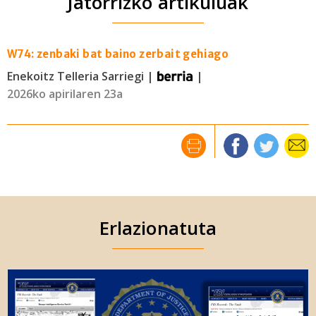
Jatorrizko artikuluak
W74: zenbaki bat baino zerbait gehiago
Enekoitz Telleria Sarriegi |
|
2026ko apirilaren 23a
Erlazionatuta