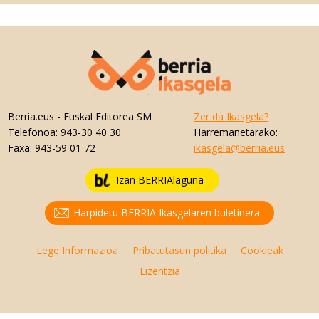
Berria.eus
- Euskal Editorea SM
Zer da Ikasgela?
Telefonoa:
943-30 40 30
Harremanetarako:
Faxa:
943-59 01 72
ikasgela@berria.eus
Izan BERRIAlaguna
Harpidetu BERRIA Ikasgelaren buletinera
Lege Informazioa
Pribatutasun politika
Cookieak
Lizentzia