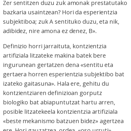
Zer sentitzen duzu zuk amonak prestatutako
bazkaria usaintzean? Hori da esperientzia
subjektiboa; zuk A sentituko duzu, eta nik,
adibidez, nire amona ez denez, B».
Definizio horri jarraituta, kontzientzia
artifiziala litzateke makina batek bere
ingurunean gertatzen dena «sentitu eta
gertaera horren esperientzia subjektibo bat
izateko gaitasuna». Hala ere, gehitu du
kontzientziaren definizioan gorputz
biologiko bat abiapuntutzat hartu arren,
posible litzatekeela kontzientzia artifiziala
«beste mekanismo batzuen bidez» agertzea
ere. Hori gauzatzea, ordea, «oso urruti»