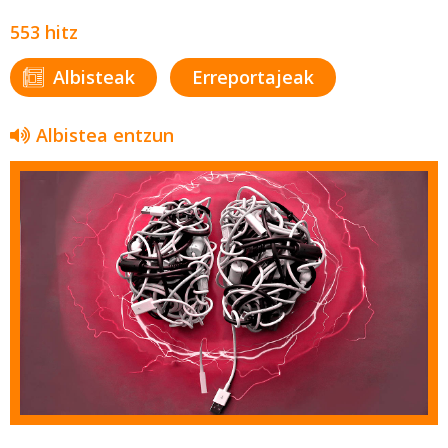
553 hitz
Albisteak
Erreportajeak
Albistea entzun