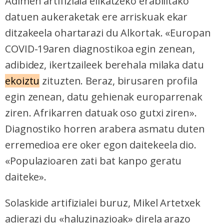
Adimen artifiziala elikatzeko erabilitako
datuen aukeraketak ere arriskuak ekar
ditzakeela ohartarazi du Alkortak. «Europan
COVID-19aren diagnostikoa egin zenean,
adibidez, ikertzaileek berehala milaka datu
ekoiztu
zituzten. Beraz, birusaren profila
egin zenean, datu gehienak europarrenak
ziren. Afrikarren datuak oso gutxi ziren».
Diagnostiko horren arabera asmatu duten
erremedioa ere oker egon daitekeela dio.
«Populazioaren zati bat kanpo geratu
daiteke».
Solaskide artifizialei buruz, Mikel Artetxek
adierazi du «haluzinazioak» direla arazo