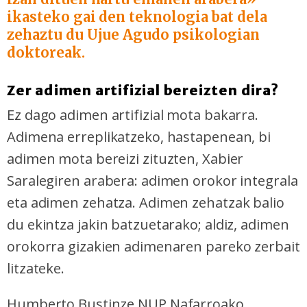
ikasteko gai den teknologia bat dela
zehaztu du Ujue Agudo psikologian
doktoreak.
Zer adimen artifizial bereizten dira?
Ez dago adimen artifizial mota bakarra.
Adimena erreplikatzeko, hastapenean, bi
adimen mota bereizi zituzten, Xabier
Saralegiren arabera: adimen orokor integrala
eta adimen zehatza. Adimen zehatzak balio
du ekintza jakin batzuetarako; aldiz, adimen
orokorra gizakien adimenaren pareko zerbait
litzateke.
Humberto Bustinze NUP Nafarroako