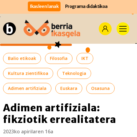
Ikasleen lanak
Programa didaktikoa
Balio etikoak
Filosofia
IKT
Kultura zientifikoa
Teknologia
Adimen artifiziala
Euskara
Osasuna
Adimen artifiziala:
fikziotik errealitatera
2023ko apirilaren 16a