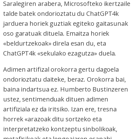
Saralegiren arabera, Microsofteko ikertzaile
talde batek ondorioztatu du ChatGPT4k
jarduera horiek guztiak egiteko gaitasunak
oso garatuak dituela. Emaitza horiek
«beldurtzekoak» direla esan du, eta
ChatGPT4k «sekulako ezagutza» duela.
Adimen artifizal orokorra gertu dagoela
ondorioztatu daiteke, beraz. Orokorra bai,
baina indartsua ez. Humberto Bustinzeren
ustez, sentimenduak dituen adimen
artifiziala ez da iritsiko. Izan ere, tresna
horrek «arazoak ditu sortzeko eta
interpretatzeko kontzeptu sinbolikoak,
metafisikoak eta lengoaiaren esanahi