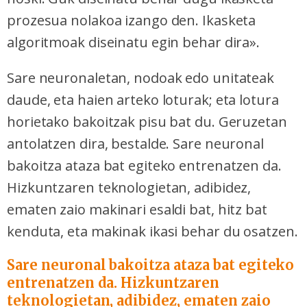
prozesua nolakoa izango den. Ikasketa
algoritmoak diseinatu egin behar dira».
Sare neuronaletan, nodoak edo unitateak
daude, eta haien arteko loturak; eta lotura
horietako bakoitzak pisu bat du. Geruzetan
antolatzen dira, bestalde. Sare neuronal
bakoitza ataza bat egiteko entrenatzen da.
Hizkuntzaren teknologietan, adibidez,
ematen zaio makinari esaldi bat, hitz bat
kenduta, eta makinak ikasi behar du osatzen.
Sare neuronal bakoitza ataza bat egiteko
entrenatzen da. Hizkuntzaren
teknologietan, adibidez, ematen zaio