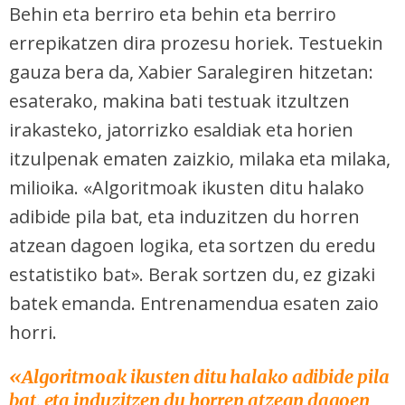
Behin eta berriro eta behin eta berriro
errepikatzen dira prozesu horiek. Testuekin
gauza bera da, Xabier Saralegiren hitzetan:
esaterako, makina bati testuak itzultzen
irakasteko, jatorrizko esaldiak eta horien
itzulpenak ematen zaizkio, milaka eta milaka,
milioika. «Algoritmoak ikusten ditu halako
adibide pila bat, eta induzitzen du horren
atzean dagoen logika, eta sortzen du eredu
estatistiko bat». Berak sortzen du, ez gizaki
batek emanda.
Entrenamendua esaten zaio
horri.
«Algoritmoak ikusten ditu halako adibide pila
bat, eta induzitzen du horren atzean dagoen