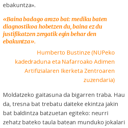
ebakuntza».
«
Baina badago arazo bat: mediku baten
diagnostikoa hobetzen du, baina ez du
justifikatzen zergatik egin behar den
ebakuntza».
Humberto Bustinze (NUPeko
kadedraduna eta Nafarroako Adimen
Artifizialaren Ikerketa Zentroaren
zuzendaria)
Moldatzeko gaitasuna da bigarren traba. Hau
da, tresna bat trebatu daiteke ekintza jakin
bat baldintza batzuetan egiteko: neurri
zehatz bateko taula batean munduko jokalari