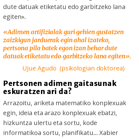
dute datuak etiketatu edo garbitzeko lana
egiten».
«
Adimen artifizialak guri gehien gustatzen
zaizkigun jarduerak egin ahal izateko,
pertsona pila batek egon izan behar dute
datuak etiketatu edo garbitzeko lana egiten».
Ujue Agudo (psikologian doktorea)
Pertsonen adimen gaitasunak
eskuratzen ari da?
Arrazoitu, ariketa matematiko konplexuak
egin, ideia eta arazo konplexuak ebatzi,
hizkuntza ulertu eta sortu, kode
informatikoa sortu, planifikatu... Xabier