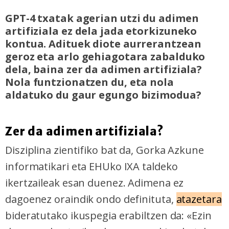
GPT-4 txatak agerian utzi du adimen
artifiziala ez dela jada etorkizuneko
kontua. Adituek diote aurrerantzean
geroz eta arlo gehiagotara zabalduko
dela, baina zer da adimen artifiziala?
Nola funtzionatzen du, eta nola
aldatuko du gaur egungo bizimodua?
Zer da adimen artifiziala?
Disziplina zientifiko bat da, Gorka Azkune
informatikari eta EHUko IXA taldeko
ikertzaileak esan duenez. Adimena ez
dagoenez oraindik ondo definituta,
ataze
tara
bideratutako ikuspegia erabiltzen da: «Ezin