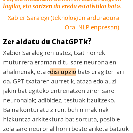
logika, eta sortzen du eredu estatistiko bat».
Xabier Saralegi (teknologien arduradura
Orai NLP enpresan)
Zer aldatu du ChatGPTk?
Xabier Saralegiren ustez, txat horrek
muturrera eraman ditu sare neuronalen
ahalmenak, eta «
disrupzio
bat» eragiten ari
da. GPT txataren aurretik, ataza edo auzi
jakin bat egiteko entrenatzen ziren sare
neuronalak; adibidez, testuak itzultzeko.
Baina konturatu ziren, behin makinak
hizkuntza arkitektura bat sortuta, posible
zela sare neuronal horri beste ariketa batzuk