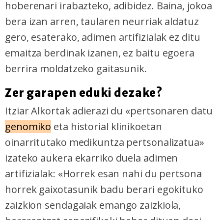
hoberenari irabazteko, adibidez. Baina, jokoa
bera izan arren, taularen neurriak aldatuz
gero, esaterako, adimen artifizialak ez ditu
emaitza berdinak izanen, ez baitu egoera
berrira moldatzeko gaitasunik.
Zer garapen eduki dezake?
Itziar Alkortak adierazi du «pertsonaren datu
genomiko
eta historial klinikoetan
oinarritutako medikuntza pertsonalizatua»
izateko aukera ekarriko duela adimen
artifizialak: «Horrek esan nahi du pertsona
horrek gaixotasunik badu berari egokituko
zaizkion sendagaiak emango zaizkiola,