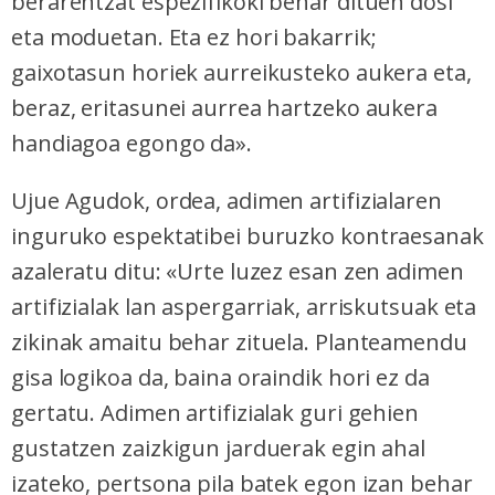
berarentzat espezifikoki behar dituen dosi
eta moduetan. Eta ez hori bakarrik;
gaixotasun horiek aurreikusteko aukera eta,
beraz, eritasunei aurrea hartzeko aukera
handiagoa egongo da».
Ujue Agudok, ordea, adimen artifizialaren
inguruko espektatibei buruzko kontraesanak
azaleratu ditu: «Urte luzez esan zen adimen
artifizialak lan aspergarriak, arriskutsuak eta
zikinak amaitu behar zituela. Planteamendu
gisa logikoa da, baina oraindik hori ez da
gertatu. Adimen artifizialak guri gehien
gustatzen zaizkigun jarduerak egin ahal
izateko, pertsona pila batek egon izan behar