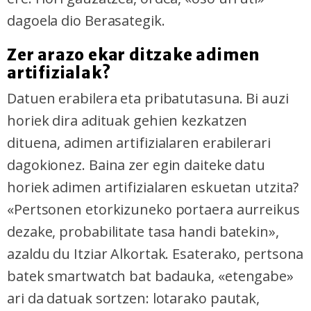
dagoela dio Berasategik.
Zer arazo ekar ditzake adimen
artifizialak?
Datuen erabilera eta pribatutasuna. Bi auzi
horiek dira adituak gehien kezkatzen
dituena, adimen artifizialaren erabilerari
dagokionez. Baina zer egin daiteke datu
horiek adimen artifizialaren eskuetan utzita?
«Pertsonen etorkizuneko portaera aurreikus
dezake, probabilitate tasa handi batekin»,
azaldu du Itziar Alkortak. Esaterako, pertsona
batek smartwatch bat badauka, «etengabe»
ari da datuak sortzen: lotarako pautak,