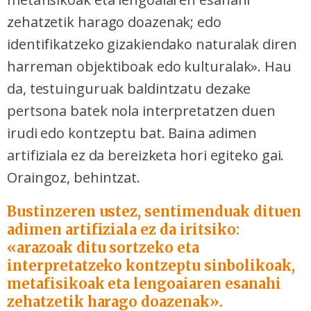
zehatzetik harago doazenak; edo
identifikatzeko gizakiendako naturalak diren
harreman objektiboak edo kulturalak». Hau
da, testuinguruak baldintzatu dezake
pertsona batek nola interpretatzen duen
irudi edo kontzeptu bat. Baina adimen
artifiziala ez da bereizketa hori egiteko gai.
Oraingoz, behintzat.
Bustinzeren ustez, sentimenduak dituen
adimen artifiziala ez da iritsiko:
«arazoak ditu sortzeko eta
interpretatzeko kontzeptu sinbolikoak,
metafisikoak eta lengoaiaren esanahi
zehatzetik harago doazenak».