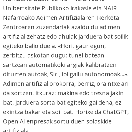
Unibertsitate Publikoko irakasle eta NAIR
Nafarroako Adimen Artifizialaren Ikerketa
Zentroaren zuzendariak azaldu du adimen
artifizial zehatz edo ahulak jarduera bat soilik
egiteko balio duela. «Hori, gaur egun,
zerbitzu askotan dugu: tunel batean
sartzean automatikoki argiak kalibratzen
dituzten autoak, Siri, ibilgailu autonomoak...».
Adimen artifizial orokorra, berriz, oraintxe ari
da sortzen, itxuraz: makina edo tresna jakin
bat, jarduera sorta bat egiteko gai dena, ez
ekintza bakar eta soil bat. Horixe da ChatGPT,
Open AI enpresak sortu duen solaskide
artifiziala.