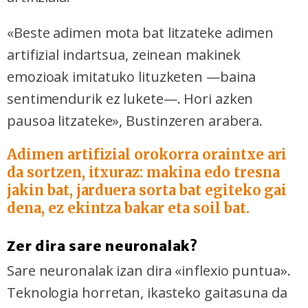
«Beste adimen mota bat litzateke adimen
artifizial indartsua, zeinean makinek
emozioak imitatuko lituzketen —baina
sentimendurik ez lukete—. Hori azken
pausoa litzateke»,
Bustinzeren arabera.
Adimen artifizial orokorra oraintxe ari
da sortzen, itxuraz: makina edo tresna
jakin bat, jarduera sorta bat egiteko gai
dena, ez ekintza bakar eta soil bat.
Zer dira sare neuronalak?
Sare neuronalak izan dira «inflexio puntua».
Teknologia horretan, ikasteko gaitasuna da