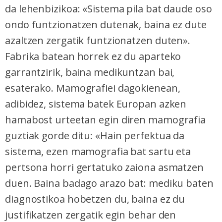
da lehenbizikoa: «Sistema pila bat daude oso
ondo funtzionatzen dutenak, baina ez dute
azaltzen zergatik funtzionatzen duten».
Fabrika batean horrek ez du aparteko
garrantzirik, baina medikuntzan bai,
esaterako. Mamografiei dagokienean,
adibidez, sistema batek Europan azken
hamabost urteetan egin diren mamografia
guztiak gorde ditu: «Hain perfektua da
sistema, ezen mamografia bat sartu eta
pertsona horri gertatuko zaiona asmatzen
duen. Baina badago arazo bat: mediku baten
diagnostikoa hobetzen du, baina ez du
justifikatzen zergatik egin behar den