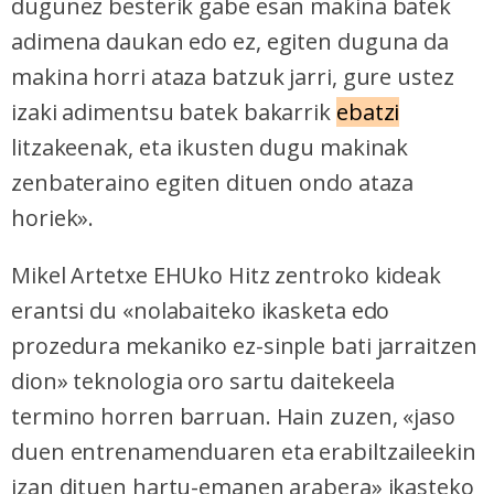
dugunez besterik gabe esan makina batek
adimena daukan edo ez, egiten duguna da
makina horri ataza batzuk jarri, gure ustez
izaki adimentsu batek bakarrik
ebatzi
litzakeenak, eta ikusten dugu makinak
zenbateraino egiten dituen ondo ataza
horiek».
Mikel Artetxe EHUko Hitz zentroko kideak
erantsi du «nolabaiteko ikasketa edo
prozedura mekaniko ez-sinple bati jarraitzen
dion» teknologia oro sartu daitekeela
termino horren barruan. Hain zuzen, «jaso
duen entrenamenduaren eta erabiltzaileekin
izan dituen hartu-emanen arabera» ikasteko