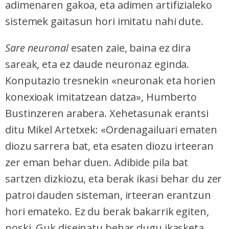
adimenaren gakoa, eta adimen artifizialeko
sistemek gaitasun hori imitatu nahi dute.
Sare neuronal
esaten zaie, baina ez dira
sareak, eta ez daude neuronaz eginda.
Konputazio tresnekin «neuronak eta horien
konexioak imitatzean datza», Humberto
Bustinzeren arabera. Xehetasunak erantsi
ditu Mikel Artetxek: «Ordenagailuari ematen
diozu sarrera bat, eta esaten diozu irteeran
zer eman behar duen. Adibide pila bat
sartzen dizkiozu, eta berak ikasi behar du zer
patroi dauden sisteman, irteeran erantzun
hori emateko. Ez du berak bakarrik egiten,
noski. Guk diseinatu behar dugu ikasketa