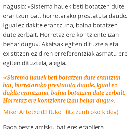
nagusia: «Sistema hauek beti botatzen dute
erantzun bat, horretarako prestatuta daude.
Igual ez dakite erantzuna, baina botatzen
dute zerbait. Horretaz ere kontziente izan
behar dugu». Akatsak egiten dituztela eta
existitzen ez diren erreferentziak asmatu ere
egiten dituztela, alegia.
«Sistema hauek beti botatzen dute erantzun
bat, horretarako prestatuta daude. Igual ez
dakite erantzuna, baina botatzen dute zerbait.
Horretaz ere kontziente izan behar dugu».
Mikel Artetxe (EHUko Hitz zentroko kidea)
Bada beste arrisku bat ere: erabilera