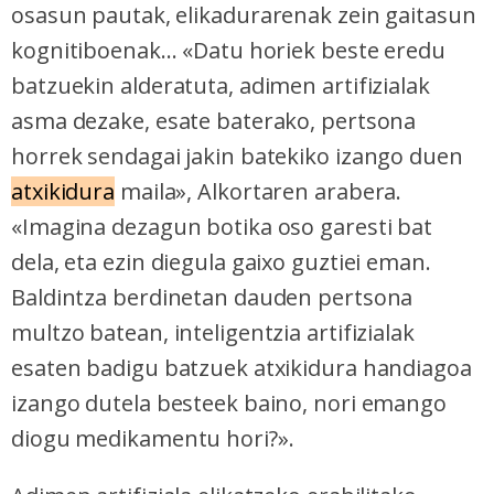
osasun pautak, elikadurarenak zein gaitasun
kognitiboenak... «Datu horiek beste eredu
batzuekin alderatuta, adimen artifizialak
asma dezake, esate baterako, pertsona
horrek sendagai jakin batekiko izango duen
atxikidura
maila», Alkortaren arabera.
«Imagina dezagun botika oso garesti bat
dela, eta ezin diegula gaixo guztiei eman.
Baldintza berdinetan dauden pertsona
multzo batean, inteligentzia artifizialak
esaten badigu batzuek atxikidura handiagoa
izango dutela besteek baino, nori emango
diogu medikamentu hori?».