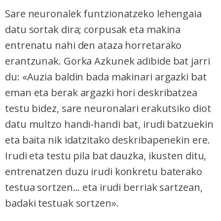
Sare neuronalek funtzionatzeko lehengaia
datu sortak dira; corpusak eta makina
entrenatu nahi den ataza horretarako
erantzunak. Gorka Azkunek adibide bat jarri
du: «Auzia baldin bada makinari argazki bat
eman eta berak argazki hori deskribatzea
testu bidez, sare neuronalari erakutsiko diot
datu multzo handi-handi bat, irudi batzuekin
eta baita nik idatzitako deskribapenekin ere.
Irudi eta testu pila bat dauzka, ikusten ditu,
entrenatzen duzu irudi konkretu baterako
testua sortzen... eta irudi berriak sartzean,
badaki testuak sortzen».