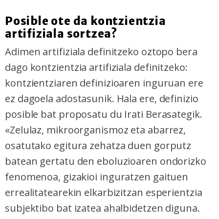
Posible ote da kontzientzia
artifiziala sortzea?
Adimen artifiziala definitzeko oztopo bera
dago kontzientzia artifiziala definitzeko:
kontzientziaren definizioaren inguruan ere
ez dagoela adostasunik. Hala ere, definizio
posible bat proposatu du Irati Berasategik.
«Zelulaz, mikroorganismoz eta abarrez,
osatutako egitura zehatza duen gorputz
batean gertatu den eboluzioaren ondorizko
fenomenoa, gizakioi inguratzen gaituen
errealitatearekin elkarbizitzan esperientzia
subjektibo bat izatea ahalbidetzen diguna.