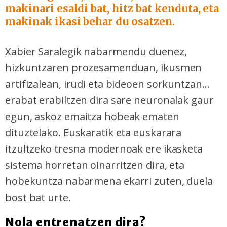
makinari esaldi bat, hitz bat kenduta, eta
makinak ikasi behar du osatzen.
Xabier Saralegik nabarmendu duenez,
hizkuntzaren prozesamenduan, ikusmen
artifizalean, irudi eta bideoen sorkuntzan...
erabat erabiltzen dira sare neuronalak gaur
egun, askoz emaitza hobeak ematen
dituztelako. Euskaratik eta euskarara
itzultzeko tresna modernoak ere ikasketa
sistema horretan oinarritzen dira, eta
hobekuntza nabarmena ekarri zuten, duela
bost bat urte.
Nola entrenatzen dira?