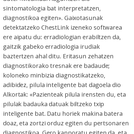
erabiltzeko baimen esplizitua ematen diguzu.
Gehiago
sintomatologia bat interpretatzen,
irakurri
diagnostikoa egiten». Gaixotasunak
detektatzeko ChestLink izeneko softwarea
ere aipatu du: erradiologian erabiltzen da,
gaitzik gabeko erradiologia irudiak
baztertzen ahal ditu. Eritasun zehatzen
diagnostikorako tresnak ere badaude;
koloneko minbizia diagnostikatzeko,
adibidez, pilula inteligente bat dagoela dio
Alkortak: «Pazienteak pilula irensten du, eta
pilulak badauka datuak biltzeko txip
inteligente bat. Datu horiek makina batera
doaz, eta zortzi orduz egiten du pertsonaren
diagnostikoa. Gero kanporatu egiten da, eta