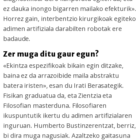
ez dauka inongo bigarren mailako efekturik».
Horrez gain, interbentzio kirurgikoak egiteko
adimen artifiziala darabilten robotak ere
badaude.
Zer muga ditu gaur egun?
«Ekintza espezifikoak bikain egin ditzake,
baina ez da arrazoibide maila abstraktu
batera iristen», esan du Irati Berasategik.
Fisikan graduatua da, eta Zientzia eta
Filosofian masterduna. Filosofiaren
ikuspuntutik ikertu du adimen artifizialaren
inguruan. Humberto Bustinzerentzat, berriz,
bi dira muga nagusiak. Azaltzeko gaitasuna