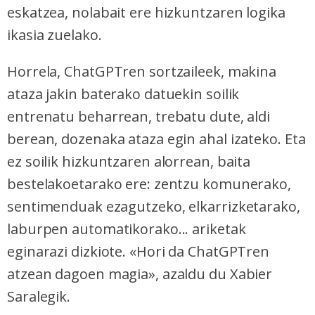
eskatzea, nolabait ere hizkuntzaren logika
ikasia zuelako.
Horrela, ChatGPTren sortzaileek, makina
ataza jakin baterako datuekin soilik
entrenatu beharrean, trebatu dute, aldi
berean, dozenaka ataza egin ahal izateko. Eta
ez soilik hizkuntzaren alorrean, baita
bestelakoetarako ere: zentzu komunerako,
sentimenduak ezagutzeko, elkarrizketarako,
laburpen automatikorako... ariketak
eginarazi dizkiote. «Hori da ChatGPTren
atzean dagoen magia», azaldu du Xabier
Saralegik.