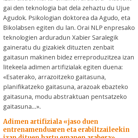
gai den teknologia bat dela zehaztu du Ujue
Agudok. Psikologian doktorea da Agudo, eta
Bikolabsen egiten du lan. Orai NLP enpresako
teknologien arduradun Xabier Saralegik
gaineratu du gizakiek dituzten zenbait
gaitasun makinen bidez erreproduzitzea izan
litekeela adimen artifizialak egiten duena:
«Esaterako, arrazoitzeko gaitasuna,
planifikatzeko gaitasuna, arazoak ebazteko
gaitasuna, modu abstraktuan pentsatzeko
gaitasuna...».
Adimen artifiziala «jaso duen
entrenamenduaren eta erabiltzaileekin
izan dituen hartu emanen arabera»