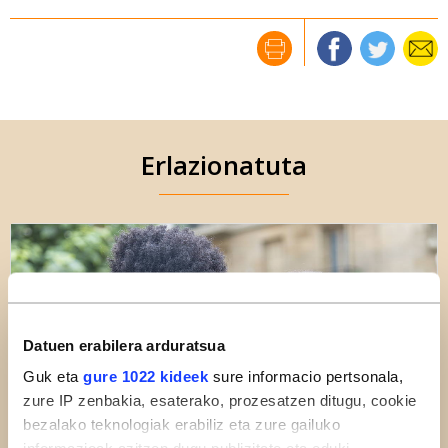
Erlazionatuta
Datuen erabilera arduratsua
Guk eta
gure 1022 kideek
sure informacio pertsonala,
zure IP zenbakia, esaterako, prozesatzen ditugu, cookie
bezalako teknologiak erabiliz eta zure gailuko