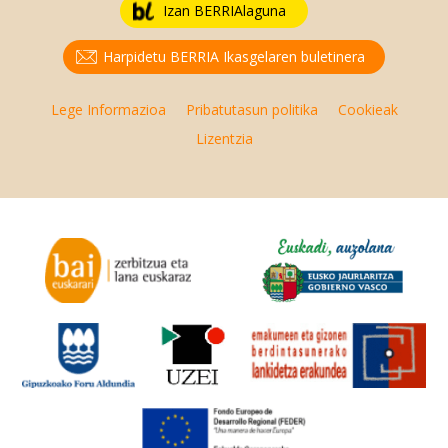
Izan BERRIAlaguna
Harpidetu BERRIA Ikasgelaren buletinera
Lege Informazioa
Pribatutasun politika
Cookieak
Lizentzia