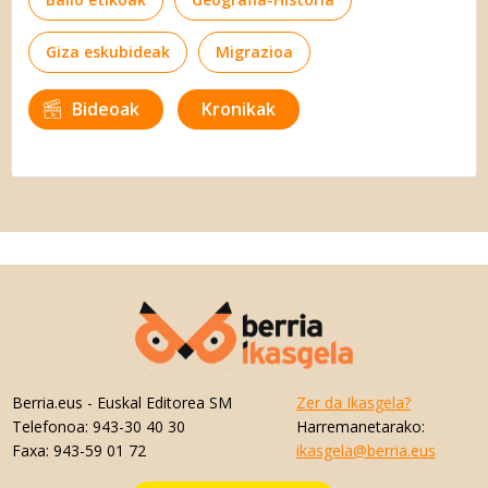
Giza eskubideak
Migrazioa
Bideoak
Kronikak
Berria.eus
- Euskal Editorea SM
Zer da Ikasgela?
Telefonoa:
943-30 40 30
Harremanetarako:
Faxa:
943-59 01 72
ikasgela@berria.eus