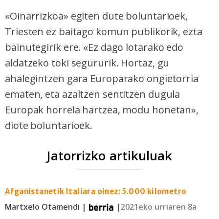
«Oinarrizkoa» egiten dute boluntarioek,
Triesten ez baitago komun publikorik, ezta
bainutegirik ere. «Ez dago lotarako edo
aldatzeko toki segururik. Hortaz, gu
ahalegintzen gara Europarako ongietorria
ematen, eta azaltzen sentitzen dugula
Europak horrela hartzea, modu honetan»,
diote boluntarioek.
Jatorrizko artikuluak
Afganistanetik Italiara oinez: 5.000 kilometro
Martxelo Otamendi |
|
2021eko urriaren 8a