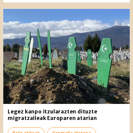
Legez kanpo itzularazten dituzte
migratzaileak Europaren atarian
Balio etikoak
Geografia-Historia