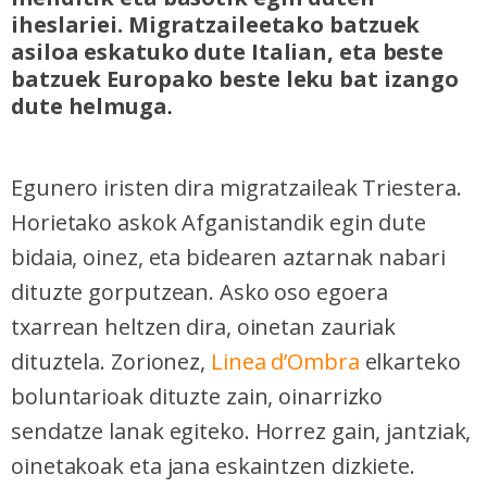
iheslariei. Migratzaileetako batzuek
asiloa eskatuko dute Italian, eta beste
batzuek Europako beste leku bat izango
dute helmuga
.
Egunero iristen dira migratzaileak Triestera.
Horietako askok Afganistandik egin dute
bidaia, oinez, eta bidearen aztarnak nabari
dituzte gorputzean. Asko oso egoera
txarrean heltzen dira, oinetan zauriak
dituztela. Zorionez,
Linea d’Ombra
elkarteko
boluntarioak dituzte zain, oinarrizko
sendatze lanak egiteko. Horrez gain, jantziak,
oinetakoak eta jana eskaintzen dizkiete.