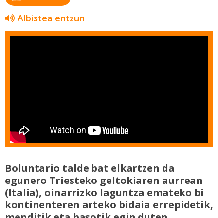
Albistea entzun
Boluntario talde bat elkartzen da
egunero Triesteko geltokiaren aurrean
(Italia), oinarrizko laguntza emateko bi
kontinenteren arteko bidaia errepidetik,
menditik eta basotik egin duten