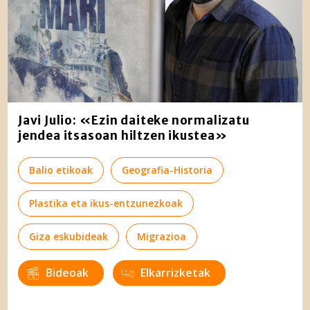
zerbitzuak hobetzeko asmoz, cookie teknologiaz
baliatzen gara. Ohar hau onartuz gero, teknologia hori
erabiltzeko baimen esplizitua ematen diguzu.
Gehiago
irakurri
Javi Julio: «Ezin daiteke normalizatu
jendea itsasoan hiltzen ikustea»
Balio etikoak
Geografia-Historia
Plastika eta ikus-entzunezkoak
Giza eskubideak
Migrazioa
Bideoak
Elkarrizketak