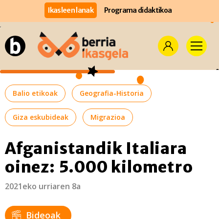
Ikasleen lanak
Programa didaktikoa
Balio etikoak
Geografia-Historia
Giza eskubideak
Migrazioa
Afganistandik Italiara
oinez: 5.000 kilometro
2021eko urriaren 8a
Bideoak