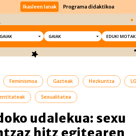
Ikasleen lanak
Programa didaktikoa
SGAIAK
GAIAK
EDUKI MOTAK
Feminismoa
Gazteak
Hezkuntza
LG
entitateak
Sexualitatea
oko udalekua: sexu
tzaz hitz egitearen