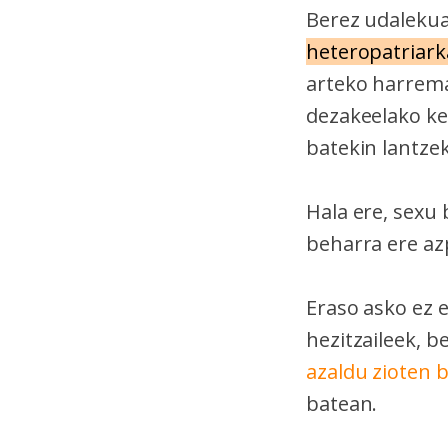
Berez udalekuak
heteropatriark
arteko harrema
dezakeelako ke
batekin lantze
Hala ere, sexu 
beharra ere azp
Eraso asko ez 
hezitzaileek, 
azaldu zioten 
batean.