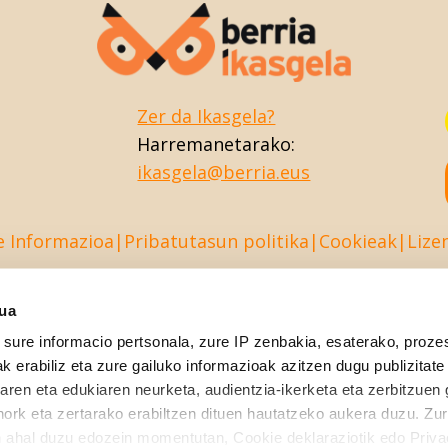
Zer da Ikasgela?
Harremanetarako:
ikasgela@berria.eus
e Informazioa
Pribatutasun politika
Cookieak
Lize
sua
sure informacio pertsonala, zure IP zenbakia, esaterako, proze
k erabiliz eta zure gailuko informazioak azitzen dugu publizitate
tearen eta edukiaren neurketa, audientzia-ikerketa eta zerbitzuen
nork eta zertarako erabiltzen dituen hautatzeko aukera duzu. Z
 ahal duzu edozein momentutan, Cookie deklaraziotik edo Priva