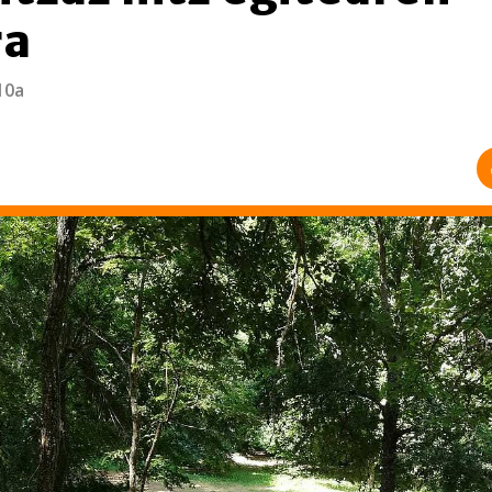
ra
10a