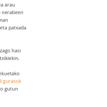
ea arau
a nerabeen
eman
 eta patxada
izago hasi
xikiekin.
lekuetako
8 gurasok
ko gutun