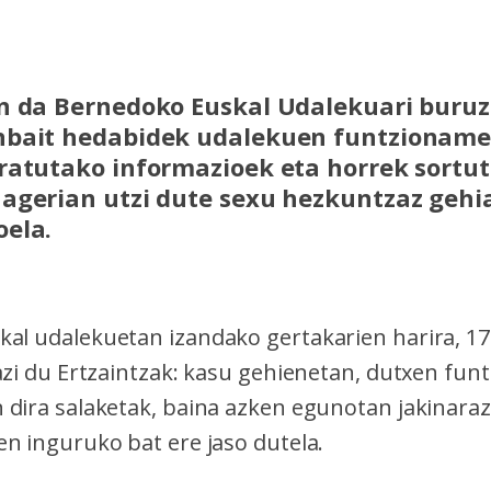
n da Bernedoko Euskal Udalekuari buruz
nbait hedabidek udalekuen funtzionam
ratutako informazioek eta horrek sortu
agerian utzi dute sexu hezkuntzaz gehia
oela.
al udalekuetan izandako gertakarien harira, 17 
razi du Ertzaintzak: kasu gehienetan, dutxen fu
 dira salaketak, baina azken egunotan jakinaraz
en inguruko bat ere jaso dutela.