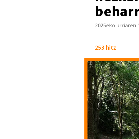
behar
2025eko urriaren 
253 hitz