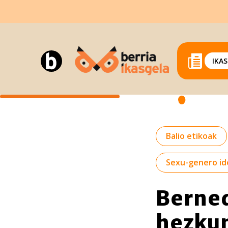
IKA
Balio etikoak
Sexu-genero id
Berned
hezkun