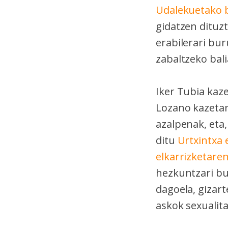
Udalekuetako b
gidatzen dituzt
erabilerari bu
zabaltzeko bal
Iker Tubia kaze
Lozano kazetar
azalpenak, eta
ditu
Urtxintxa 
elkarrizketare
hezkuntzari bu
dagoela, gizar
askok sexualita