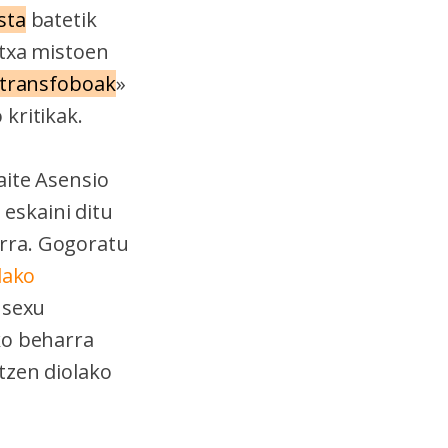
sta
batetik
utxa mistoen
transfoboak
»
kritikak.
aite Asensio
eskaini ditu
rra. Gogoratu
dako
 sexu
ko beharra
tzen diolako