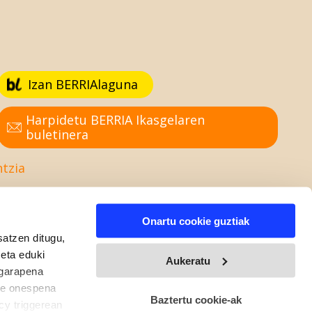
Izan BERRIAlaguna
Harpidetu BERRIA Ikasgelaren
buletinera
ntzia
Onartu cookie guztiak
satzen ditugu,
 eta eduki
Aukeratu
 garapena
ure onespena
Baztertu cookie-ak
cy triggerean