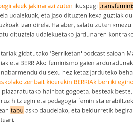
egiraleek jakinarazi zuten
ikuspegi
transfemini
ela udalekuak, eta jaso dituzten kexa guztiak d
ruzkoak izan direla. Halaber, salatu zuten «mezu
iatu dituztela udalekuetako jardunaren kontrako 
tariak gidatutako 'Berriketan' podcast saioan M
iak eta BERRIAko feminismo gaien arduradunak 
, nabarmendu du sexu heziketaz jarduteko beha
eskolako zenbait kiderekin BERRIAk berriki egin
n
plazaratutako hainbat gogoeta, besteak beste,
ruz hitz egin eta pedagogia feminista erabiltze
tean
tabu
asko daudelako, eta beldurretik begira
teari.