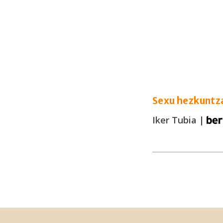
Sexu hezkuntza
Iker Tubia |