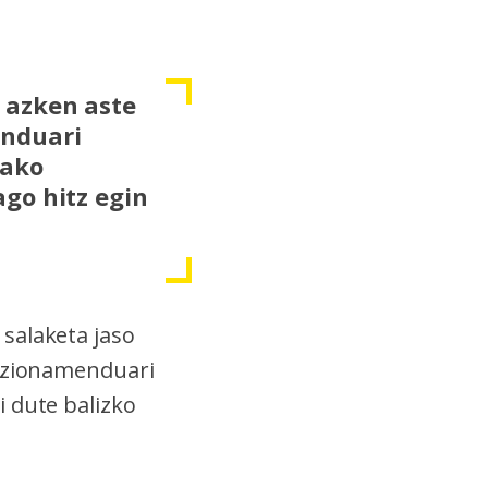
 azken aste
enduari
tako
go hitz egin
salaketa jaso
ntzionamenduari
i dute balizko