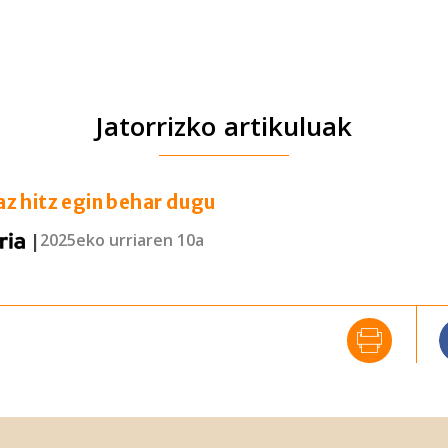
Jatorrizko artikuluak
z hitz egin behar dugu
|
2025eko urriaren 10a