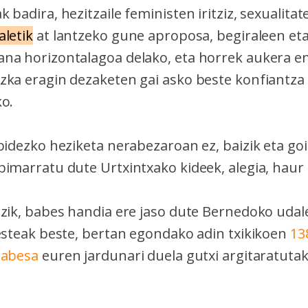
 badira, hezitzaile feministen iritziz, sexualitat
aletik
at lantzeko gune aproposa, begiraleen et
na horizontalagoa delako, eta horrek aukera 
zka eragin dezaketen gai asko beste konfiantza
ko.
bidezko heziketa nerabezaroan ez, baizik eta go
imarratu dute Urtxintxako kideek, alegia, haur t
ezik, babes handia ere jaso dute Bernedoko uda
besteak beste, bertan egondako adin txikikoen
13
babesa
euren jardunari duela gutxi argitaratuta