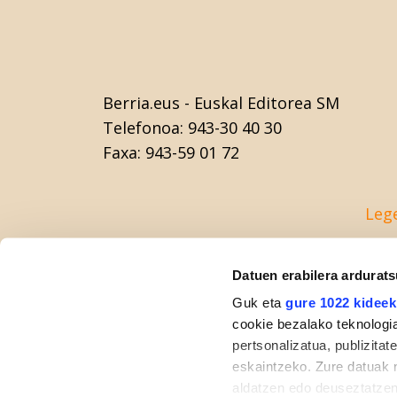
Berria.eus
- Euskal Editorea SM
Telefonoa:
943-30 40 30
Faxa:
943-59 01 72
Leg
Datuen erabilera ardurat
Guk eta
gure 1022 kideek
cookie bezalako teknologia
pertsonalizatua, publizita
eskaintzeko. Zure datuak 
aldatzen edo deuseztatzen