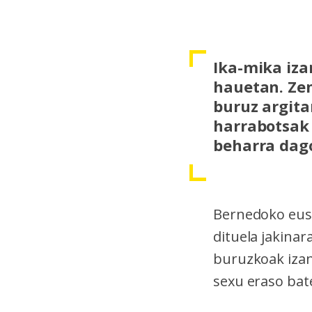
Ika-mika iza
hauetan. Ze
buruz argita
harrabotsak 
beharra dag
Bernedoko eusk
dituela jakina
buruzkoak izan
sexu eraso bat