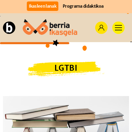
Ikasleen lanak
Programa didaktikoa
LGTBI