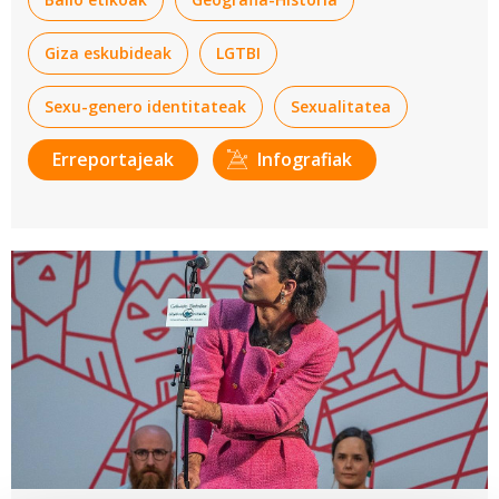
Giza eskubideak
LGTBI
Sexu-genero identitateak
Sexualitatea
Erreportajeak
Infografiak