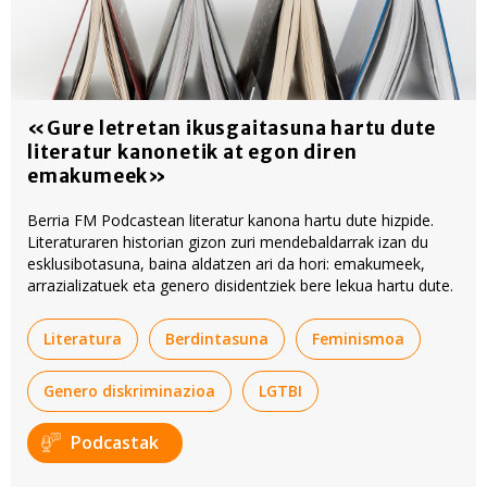
«Gure letretan ikusgaitasuna hartu dute
literatur kanonetik at egon diren
emakumeek»
Berria FM Podcastean literatur kanona hartu dute hizpide.
Literaturaren historian gizon zuri mendebaldarrak izan du
esklusibotasuna, baina aldatzen ari da hori: emakumeek,
arrazializatuek eta genero disidentziek bere lekua hartu dute.
Literatura
Berdintasuna
Feminismoa
Genero diskriminazioa
LGTBI
Podcastak