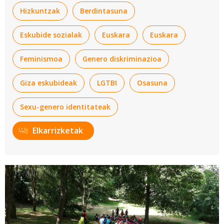
Hizkuntzak
Berdintasuna
Eskubide sozialak
Euskara
Euskara
Feminismoa
Genero diskriminazioa
Giza eskubideak
LGTBI
Osasuna
Sexu-genero identitateak
Elkarrizketak