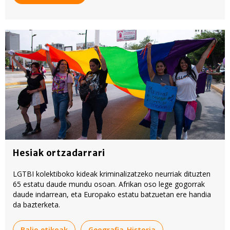
Hesiak ortzadarrari
LGTBI kolektiboko kideak kriminalizatzeko neurriak dituzten
65 estatu daude mundu osoan. Afrikan oso lege gogorrak
daude indarrean, eta Europako estatu batzuetan ere handia
da bazterketa.
Balio etikoak
Geografia-Historia