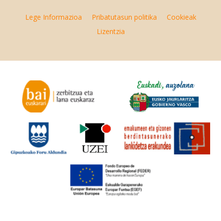
Lege Informazioa
Pribatutasun politika
Cookieak
Lizentzia