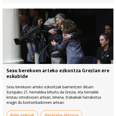
Sexu berekoen arteko ezkontza Grezian ere
eskubide
Sexu berekoen arteko ezkontzak baimentzen dituen
Europako 21. herrialdea bihurtu da Grezia, eta herrialde
kristau ortodoxoen artean, lehena. Erabakiak harrabotsa
eragin du kontserbadoreen artean.
Balio etikoak
Geografia-Historia