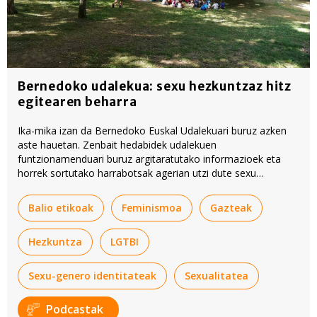
Bernedoko udalekua: sexu hezkuntzaz hitz
egitearen beharra
Ika-mika izan da Bernedoko Euskal Udalekuari buruz azken
aste hauetan. Zenbait hedabidek udalekuen
funtzionamenduari buruz argitaratutako informazioek eta
horrek sortutako harrabotsak agerian utzi dute sexu
hezkuntzaz gehiago hitz egin beharra dagoela.
Balio etikoak
Feminismoa
Gazteak
Hezkuntza
LGTBI
Sexu-genero identitateak
Sexualitatea
Podcastak