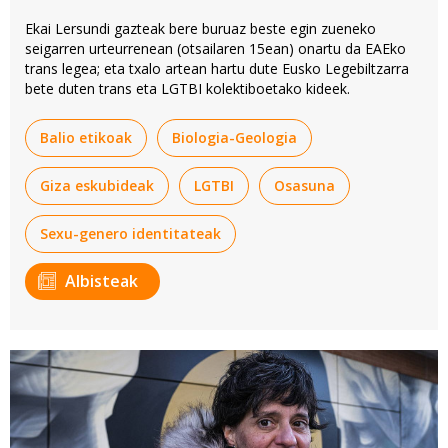
Ekai Lersundi gazteak bere buruaz beste egin zueneko
seigarren urteurrenean (otsailaren 15ean) onartu da EAEko
trans legea; eta txalo artean hartu dute Eusko Legebiltzarra
bete duten trans eta LGTBI kolektiboetako kideek.
Balio etikoak
Biologia-Geologia
Giza eskubideak
LGTBI
Osasuna
Sexu-genero identitateak
Albisteak