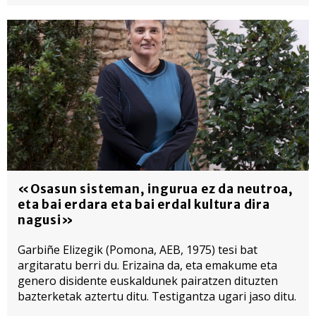
«Osasun sisteman, ingurua ez da neutroa,
eta bai erdara eta bai erdal kultura dira
nagusi»
Garbiñe Elizegik (Pomona, AEB, 1975) tesi bat
argitaratu berri du. Erizaina da, eta emakume eta
genero disidente euskaldunek pairatzen dituzten
bazterketak aztertu ditu. Testigantza ugari jaso ditu.