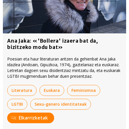
Ana Jaka: «'Bollera' izaera bat da,
bizitzeko modu bat»
Poesian eta haur literaturan aritzen da gehienbat Ana Jaka
idazlea (Andoain, Gipuzkoa, 1974), gaztelaniaz eta euskaraz.
Letretan dagoen sexu disidentziaz mintzatu da, eta euskarak
LGTBI mugimenduan behar duen presentziaz.
Literatura
Euskara
Feminismoa
LGTBI
Sexu-genero identitateak
Elkarrizketak