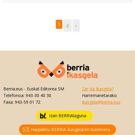
1
2
›
Berria.eus
- Euskal Editorea SM
Zer da Ikasgela?
Telefonoa:
943-30 40 30
Harremanetarako:
Faxa:
943-59 01 72
ikasgela@berria.eus
Izan BERRIAlaguna
Harpidetu BERRIA Ikasgelaren buletinera