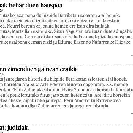
suak behar duen hauspoa
9A
ontrako jazarpena du hizpide Berriketan saioaren atal honek.
larriak eragin eta migratzaileen aurkako ehizan aritu da eskuin
a. Neurri berean ez, baina hemen ere izan dira istiluak
ontra, Martzillan esaterako. Zizur Nagusian ere ituan dute adingabe
ako zentroa. Gorroto diskurtsoak dira halako suak pizteko hauspoa,
uruko azalpenak eman dizkigu Edurne Elizondo Nafarroako Hitzako
en zimenduen gainean eraikia
22A
a jauregiaren historia du hizpide Berriketan saioaren atal honek.
kin horretan Arabako Arte Ederren Museoa dago orain. XX. mende
zuten Elvira Zuluetak eskatuta. Elvira Zulueta esklabista baten alab
en lepotik lortutako dirua jaso zuen herentzian. Are, diru horrekin
esteak beste, aipatutako jauregia. Peru Amorrortu Barrenetxea
riak kontatu digu Zuluetarren eta jauregiaren historia.
at: judiziala
8A