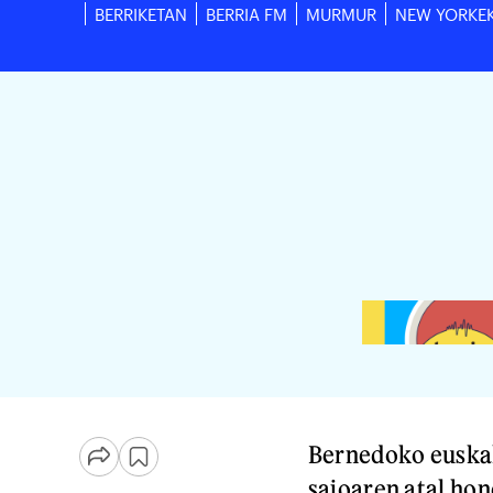
BERRIKETAN
BERRIA FM
MURMUR
NEW YORKE
Bernedoko euskal
saioaren atal hon