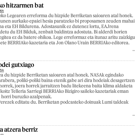
ko hitzarmen bat
26A
ko Legearen erreforma du hizpide Berriketan saioaren atal honek.
zunen aurkako epaiei hesia paratzeko bi proposamen zeuden mahai
a eta EH Bildurena. Adostasunik ez dutenez lortu, EAJrena
detu du EH Bilduk, zenbait baldintza adostuta. Bi alderdi horien
egitea ez da batere ohikoa. Lege erreformaz eta itunaz aritu zaizkig
 Lete BERRIAko kazetaria eta Jon Olano Urain BERRIAko editorea.
odei gutxiago
25A
a du hizpide Berriketan saioaren atal honek. NASAk egindako
rabera, poliki-poliki baina etenik gabe ari dira hodeiak desagertzen
horrek, joera horrek jarraitzen badu litekeena baita klima aldaketa
koitz Telleria Sarriegi BERRIAko Bizigiro saileko kazetariak eman
a horri buruzko azalpenak.
erezek editatu du. Berriketan podcasteko doinuak Lumi taldeak
 atzera berriz
24A