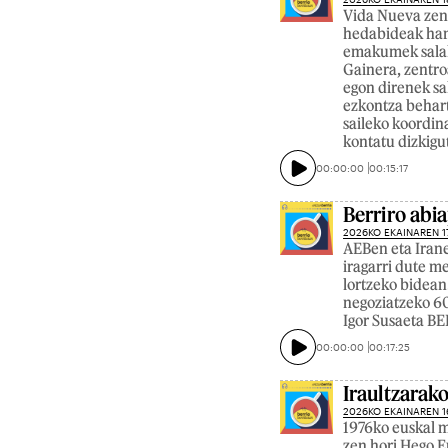
Vida Nueva zent
hedabideak han
emakumek salake
Gainera, zentro
egon direnek sa
ezkontza behart
saileko koordin
kontatu dizkigu
00:00:00
00:15:17
Berriro abi
2026KO EKAINAREN 1
AEBen eta Irane
iragarri dute m
lortzeko bidean
negoziatzeko 60
Igor Susaeta B
00:00:00
00:17:25
Iraultzarak
2026KO EKAINAREN 1
1976ko euskal m
zen hori Hego E