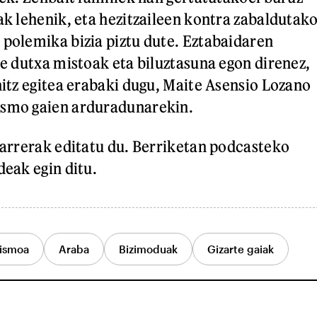
k lehenik, eta hezitzaileen kontra zabaldutak
polemika bizia piztu dute. Eztabaidaren
e dutxa mistoak eta biluztasuna egon direnez,
itz egitea erabaki dugu, Maite Asensio Lozano
smo gaien arduradunarekin.
Karrerak editatu du. Berriketan podcasteko
eak egin ditu.
ismoa
Araba
Bizimoduak
Gizarte gaiak