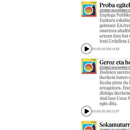
Proba egite
2026KO EKAINAREN 
Enplegu Publiko
Euskara eskaki
gainean: EAJren
onartzea ahalbi
artean itun bat 
Irati Urdalleta
00:00:00
00:14:53
Geroz eta h
2026KO EKAINAREN 
Hodeien saretze
ikerketa baten a
Kezka piztu du 
areagotzea. Ene
dizkigu ikerket
Atal hau Uxue P
egin ditu.
00:00:00
00:12:57
Sokamuturra
2026KO EKAINAREN 