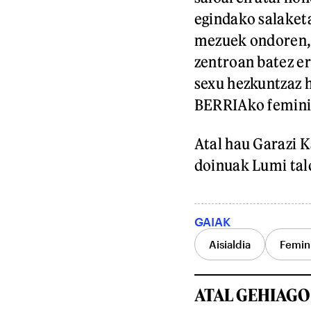
egindako salaketa
mezuek ondoren, 
zentroan batez er
sexu hezkuntzaz h
BERRIAko femini
Atal hau Garazi 
doinuak Lumi tald
GAIAK
Aisialdia
Femin
ATAL GEHIAGO