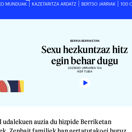
KO MUNDUAK
KAZETARITZA ARDATZ
BERTSO JARRIAK
100 
BERRIA BERRIKETAN
Sexu hezkuntzaz hitz
egin behar dugu
2025EKO URRIAREN 10A
IKER TUBIA
 udalekuen auzia du hizpide Berriketan
ek. Zenbait familiek han gertatutakoei buruz