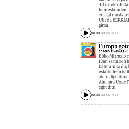
40 urteko dikta
hauteskundeak. H
euskal musikari
Ubeda BERRIAko 
giroa.
00:00:00
00:16:57
Europa got
2026KO EKAINAREN 1
EBko Migrazio e
12an sartu zen 
bateratuko du, 
eskubideen kalt
aletu digu itun
Atal hau Uxue P
egin ditu.
00:00:00
00:12:21