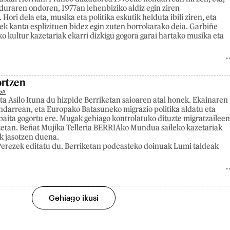
duraren ondoren, 1977an lehenbiziko aldiz egin ziren
ori dela eta, musika eta politika eskutik helduta ibili ziren, eta
ek kanta esplizituen bidez egin zuten borrokarako deia. Garbiñe
kultur kazetariak ekarri dizkigu gogora garai hartako musika eta
ortzen
5A
ta Asilo Ituna du hizpide Berriketan saioaren atal honek. Ekainaren
indarrean, eta Europako Batasuneko migrazio politika aldatu eta
baita gogortu ere. Mugak gehiago kontrolatuko dituzte migratzailee
etan. Beñat Mujika Telleria BERRIAko Mundua saileko kazetariak
ak jasotzen duena.
erezek editatu du. Berriketan podcasteko doinuak Lumi taldeak
Gehiago ikusi