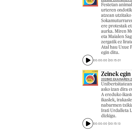
Festetan animal
urteren ondotik
atzean utzitako 
Sokamuturraren 
ere protestak et
aurka. Miren Mu
eta Maialen Sag
zergatik ez lira
Atal hau Uxue P
egin ditu.
00:00:00
00:15:01
Zeinek egin
2026KO EKAINAREN 
Unibertsitatean
asko izan dira e
A ereduko ikast
ikaslek, irakas
nabarmen txikia
Irati Urdallet
dizkigu.
00:00:00
00:15:13