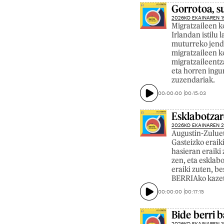
Gorrotoa, 
2026KO EKAINAREN 1
Migratzaileen k
Irlandan istilu 
muturreko jende
migratzaileen k
migratzaileentz
eta horren ing
zuzendariak.
00:00:00
00:15:03
Esklabotzar
2026KO EKAINAREN 
Augustin-Zuluet
Gasteizko erai
hasieran eraiki 
zen, eta esklabo
eraiki zuten, b
BERRIAko kazeta
00:00:00
00:17:15
Bide berri b
2026KO EKAINAREN 1