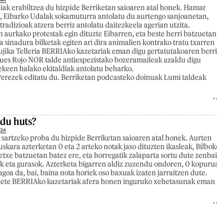
iak erabiltzea du hizpide Berriketan saioaren atal honek. Hamar
, Eibarko Udalak sokamuturra antolatu du aurtengo sanjoanetan,
tradizioak atzera berriz antolatu daitezkeela agerian utzita.
aurkako protestak egin dituzte Eibarren, eta beste herri batzuetan
a sinadura bilketak egiten ari dira animalien kontrako tratu txarren
jika Telleria BERRIAko kazetariak eman digu gertatutakoaren berri
ues Rojo NOR talde antiespezistako bozeramaileak azaldu digu
tekeen halako ekitaldiak antolatu beharko.
erezek editatu du. Berriketan podcasteko doinuak Lumi taldeak
 du huts?
23A
 sartzeko proba du hizpide Berriketan saioaren atal honek. Aurten
uskara azterketan 0 eta 2 arteko notak jaso dituzten ikasleak, Bilbok
etxe batzuetan batez ere, eta horregatik zalaparta sortu dute zenbai
lek eta gurasok. Azterketa bigarren aldiz zuzendu ondoren, 0 kopuru
goa da, bai, baina nota horiek oso baxuak izaten jarraitzen dute.
a Lete BERRIAko kazetariak afera honen inguruko xehetasunak eman