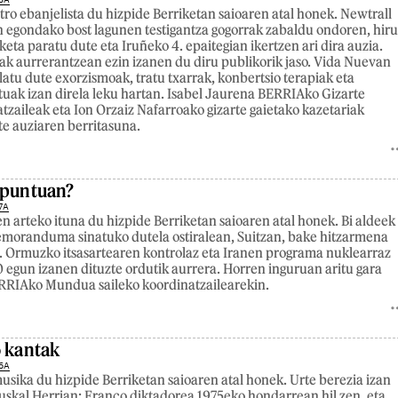
ro ebanjelista du hizpide Berriketan saioaren atal honek. Newtrall
 egondako bost lagunen testigantza gogorrak zabaldu ondoren, hir
ta paratu dute eta Iruñeko 4. epaitegian ikertzen ari dira auzia.
ak aurrerantzean ezin izanen du diru publikorik jaso. Vida Nuevan
latu dute exorzismoak, tratu txarrak, konbertsio terapiak eta
uak izan direla leku hartan. Isabel Jaurena BERRIAko Gizarte
atzaileak eta Ion Orzaiz Nafarroako gizarte gaietako kazetariak
te auziaren berritasuna.
apuntuan?
7A
n arteko ituna du hizpide Berriketan saioaren atal honek. Bi aldeek
emoranduma sinatuko dutela ostiralean, Suitzan, bake hitzarmena
. Ormuzko itsasartearen kontrolaz eta Iranen programa nuklearraz
 egun izanen dituzte ordutik aurrera. Horren inguruan aritu gara
ERRIAko Mundua saileko koordinatzailearekin.
o kantak
6A
usika du hizpide Berriketan saioaren atal honek. Urte berezia izan
uskal Herrian: Franco diktadorea 1975eko hondarrean hil zen, eta,