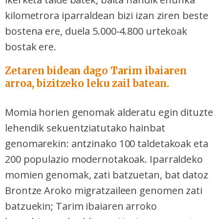
kilometrora iparraldean bizi izan ziren beste
bostena ere, duela 5.000-4.800 urtekoak
bostak ere.
Zetaren bidean dago Tarim ibaiaren
arroa, bizitzeko leku zail batean.
Momia horien genomak alderatu egin dituzte
lehendik sekuentziatutako hainbat
genomarekin: antzinako 100 taldetakoak eta
200 populazio modernotakoak. Iparraldeko
momien genomak, zati batzuetan, bat datoz
Brontze Aroko migratzaileen genomen zati
batzuekin; Tarim ibaiaren arroko