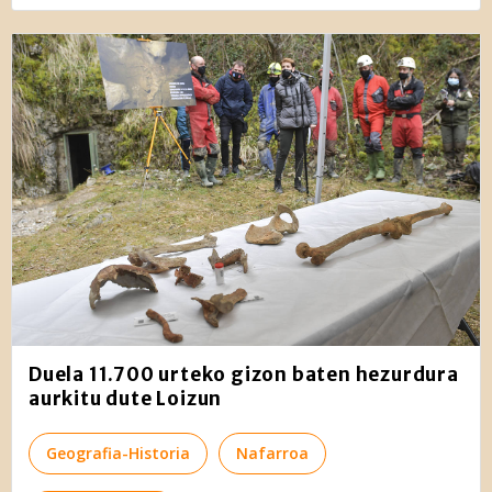
Duela 11.700 urteko gizon baten hezurdura
aurkitu dute Loizun
Geografia-Historia
Nafarroa