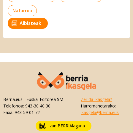
Nafarroa
Albisteak
Berria.eus
- Euskal Editorea SM
Zer da Ikasgela?
Telefonoa:
943-30 40 30
Harremanetarako:
Faxa:
943-59 01 72
ikasgela@berria.eus
Izan BERRIAlaguna