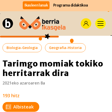
Ikasleen lanak
Programa didaktikoa
Biologia-Geologia
Geografia-Historia
Tarimgo momiak tokiko
herritarrak dira
2021eko azaroaren 8a
193 hitz
Albisteak