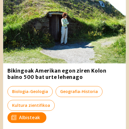
baliatzen gara. Ohar hau onartuz gero, teknologia hori
erabiltzeko baimen esplizitua ematen diguzu.
Gehiago
irakurri
Bikingoak Amerikan egon ziren Kolon
baino 500 bat urte lehenago
Biologia-Geologia
Geografia-Historia
Kultura zientifikoa
Albisteak