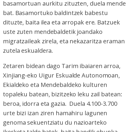
basamortuan aurkitu zituzten, duela mende
bat. Basamortuko baldintzek babestu
dituzte, baita ilea eta arropak ere. Batzuek
uste zuten mendebaldetik joandako
migratzaileak zirela, eta nekazaritza eraman
zutela eskualdera.
Zetaren bidean dago Tarim ibaiaren arroa,
Xinjiang-eko Uigur Eskualde Autonomoan,
Ekialdeko eta Mendebaldeko kulturen
topaleku batean, bizitzeko leku zail batean:
beroa, idorra eta gazia. Duela 4.100-3.700
urte bizi izan ziren hamahiru lagunen
genoma sekuentziatu du nazioarteko
ikerketa talde batek, baita handik ehunka