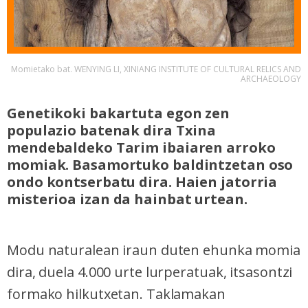
Momietako bat. WENYING LI, XINIANG INSTITUTE OF CULTURAL RELICS AND
ARCHAEOLOGY
Genetikoki bakartuta egon zen
populazio batenak dira Txina
mendebaldeko Tarim ibaiaren arroko
momiak. Basamortuko baldintzetan oso
ondo kontserbatu dira. Haien jatorria
misterioa izan da hainbat urtean.
Modu naturalean iraun duten ehunka momia
dira, duela 4.000 urte lurperatuak, itsasontzi
formako hilkutxetan. Taklamakan