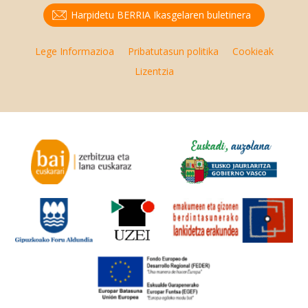
Harpidetu BERRIA Ikasgelaren buletinera
Lege Informazioa
Pribatutasun politika
Cookieak
Lizentzia