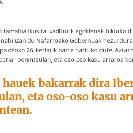
n.
 tamaina ikusita, «aditurik egokienak bilduko d
u nahi izan du Nafarroako Gobernuak hezurdura 
pa osoko 26 ikerlarik parte hartuko dute. Aztar
Iberiar penintsulan, eta oso-oso kasu arraroa k
 hauek bakarrak dira Iber
ulan, eta oso-oso kasu ar
ntean.