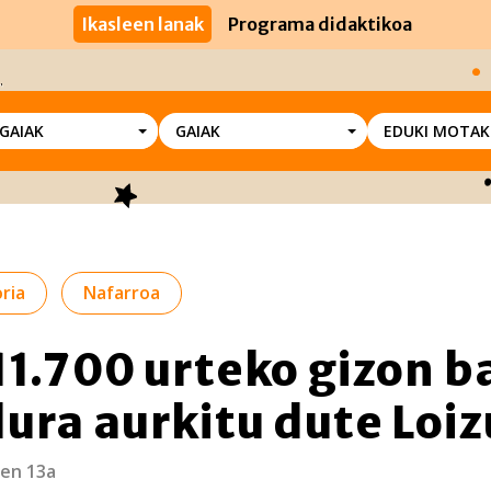
Ikasleen lanak
Programa didaktikoa
SGAIAK
GAIAK
EDUKI MOTAK
ria
Nafarroa
11.700 urteko gizon b
ura aurkitu dute Loi
en 13a