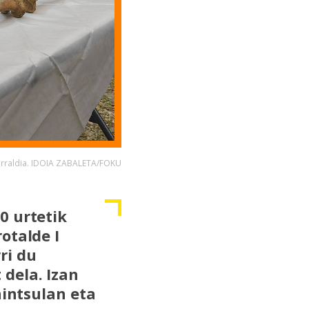
erraldia. IDOIA ZABALETA/FOKU
0 urtetik
otalde I
ri du
dela. Izan
nintsulan eta