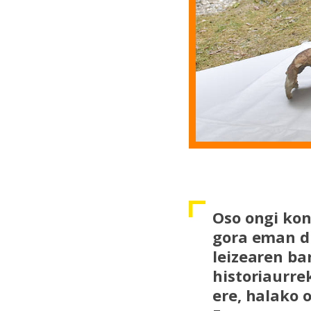
Oso ongi kon
gora eman di
leizearen ba
historiaurre
ere, halako 