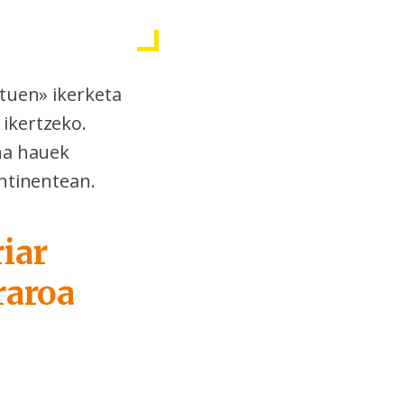
ituen» ikerketa
ikertzeko.
na hauek
ontinentean.
iar
raroa