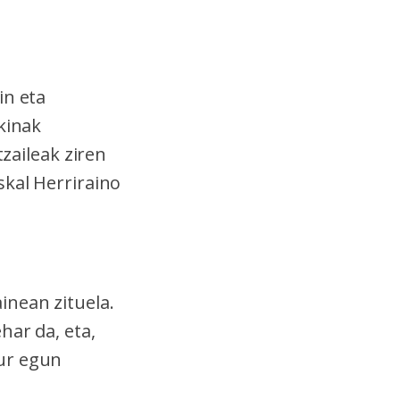
in eta
kinak
tzaileak ziren
skal Herriraino
inean zituela.
har da, eta,
aur egun