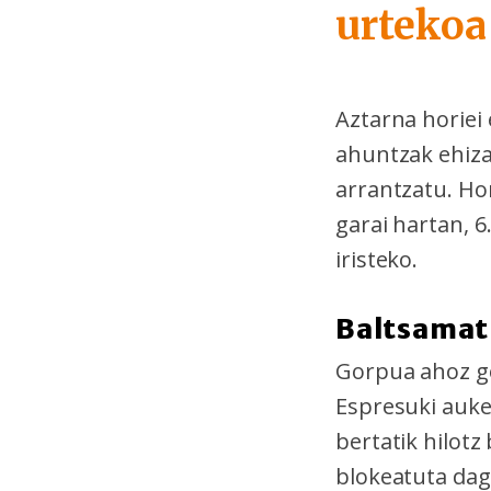
urtekoa 
Aztarna horiei 
ahuntzak ehizat
arrantzatu. Ho
garai hartan, 6
iristeko.
Baltsamat
Gorpua ahoz go
Espresuki auker
bertatik hilot
blokeatuta dag