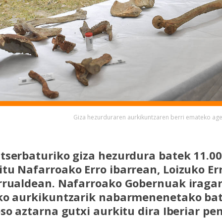
Giza hezurduraren aurkikuntzaren berri emateko ag
tserbaturiko giza hezurdura batek 11.00
tu Nafarroako Erro ibarrean, Loizuko Err
rrualdean. Nafarroako Gobernuak iragar
ko aurkikuntzarik nabarmenenetako bat 
oso aztarna gutxi aurkitu dira Iberiar pe