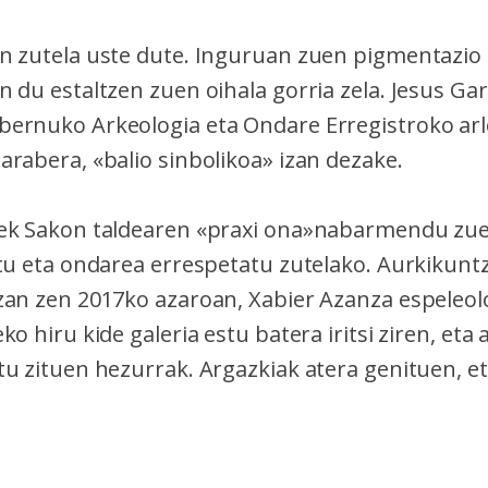
n zutela uste dute. Inguruan zuen pigmentazio 
 du estaltzen zuen oihala gorria zela. Jesus Gar
ernuko Arkeologia eta Ondare Erregistroko ar
arabera, «balio sinbolikoa» izan dezake.
ek Sakon taldearen «praxi ona»nabarmendu zue
itu eta ondarea errespetatu zutelako. Aurkikunt
zan zen 2017ko azaroan, Xabier Azanza espeleo
ko hiru kide galeria estu batera iritsi ziren, eta 
tu zituen hezurrak. Argazkiak atera genituen, e