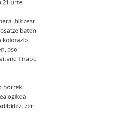
a 21 urte
era, hiltzear
rosatze baten
 kolorazio
en, oso
aitane Tirapu
o horrek
nealogikoa
dibidez, zer