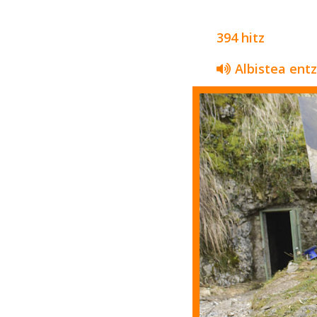
394 hitz
Albistea ent