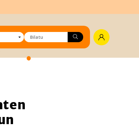
aten
zun