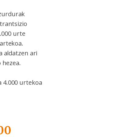
ezurdurak
trantsizio
.000 urte
artekoa.
a aldatzen ari
o hezea.
a 4.000 urtekoa
00