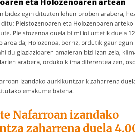
noaren eta Holozenoaren artean
 bidez egin dituzten lehen proben arabera, h
 ditu: Pleistozenoaren eta Holozenoaren arteko 
te. Pleistozenoa duela bi milioi urtetik duela 12
o aroa da; Holozenoa, berriz, ordutik gaur egun 
i du glaziazioaren amaieran bizi izan zela, klim
rlarien arabera, orduko klima diferentea zen, os
farroan izandako aurkikuntzarik zaharrena duel
rkitutako emakume batena.
rte Nafarroan izandako
ntza zaharrena duela 4.0