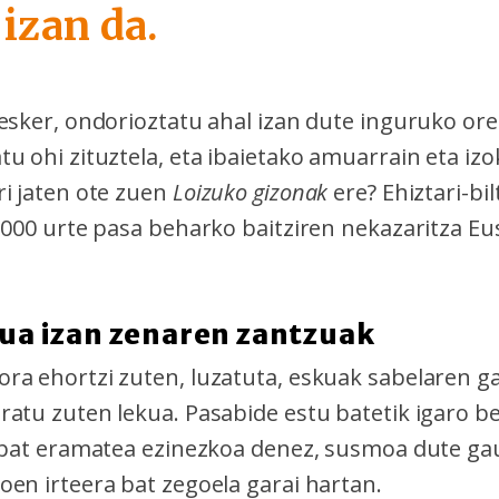
izan da.
esker, ondorioztatu ahal izan dute inguruko ore
u ohi zituztela, eta ibaietako amuarrain eta izo
ri jaten ote zuen
Loizuko gizonak
ere? Ehiztari-bil
.000 urte pasa beharko baitziren nekazaritza Eu
ua izan zenaren zantzuak
ra ehortzi zuten, luzatuta, eskuak sabelaren ga
atu zuten lekua. Pasabide estu batetik igaro be
z bat eramatea ezinezkoa denez, susmoa dute g
oen irteera bat zegoela garai hartan.