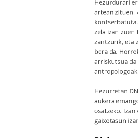
Hezurdurari err
artean zituen.
kontserbatuta.
zela izan zuen
zantzurik, eta
bera da. Horrek
arriskutsua da
antropologoak
Hezurretan DNA
aukera emango 
osatzeko. Izan
gaixotasun iza