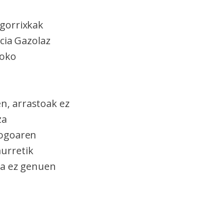
gorrixkak
cia Gazolaz
loko
n, arrastoak ez
za
logoaren
aurretik
ta ez genuen