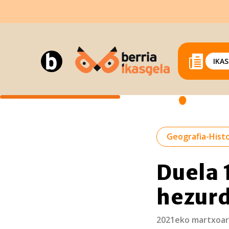
IKA
Geografia-Histo
Duela 
hezurd
2021eko martxoar