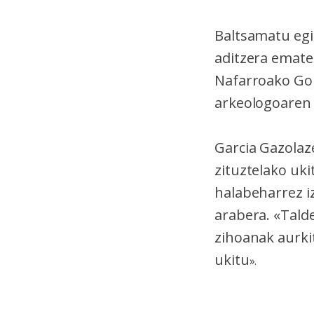
Baltsamatu egi
aditzera ematen
Nafarroako Gob
arkeologoaren 
Garcia Gazolaz
zituztelako uk
halabeharrez i
arabera. «Talde
zihoanak aurki
ukitu
».