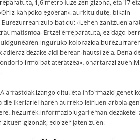
eparatuta, 1,6 metro luze zen gizona, eta 17 et
 «Ohiz kanpoko egoeran» aurkitu dute, bikain
 Burezurrean zulo bat du: «Lehen zantzuen arab
 traumatismoa. Ertzei erreparatuta, ez dago ber
 zulogunearen inguruko kolorazioa burezurraren
 adieraz dezake aldi berean hautsi zela. Dena d
 ondorio irmo bat ateratzea», ohartarazi zuen M
.
 arrastoak izango ditu, eta informazio genetik
die ikerlariei haren aurreko leinuen arbola ge
 ere, hezurrek informazio ugari eman dezakete: a
n zituen gizonak, edo zer jaten zuen.