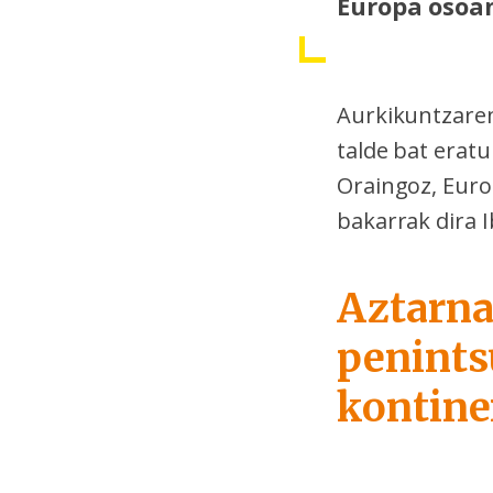
Europa osoa
Aurkikuntzaren
talde bat erat
Oraingoz, Euro
bakarrak dira 
Aztarna
penints
kontine