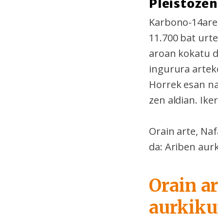
Pleistoze
Karbono-14aren
11.700 bat urte
aroan kokatu du
ingurura artek
Horrek esan nah
zen aldian. Ike
Orain arte, Na
da: Ariben au
Orain a
aurkiku