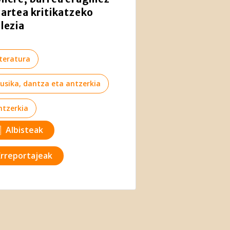
zartea kritikatzeko
lezia
iteratura
usika, dantza eta antzerkia
ntzerkia
Albisteak
Erreportajeak