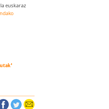
ela euskaraz
andako
tutak'