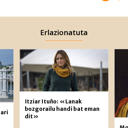
Erlazionatuta
Itziar Ituño: «Lanak
bozgorailu handi bat eman
ari
dit»
Mo