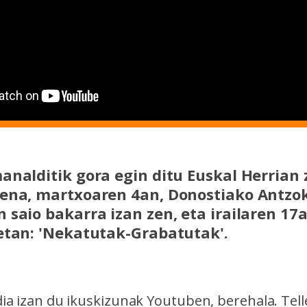
analditik gora egin ditu Euskal Herrian 
ena, martxoaren 4an, Donostiako Antzok
 saio bakarra izan zen, eta irailaren 17a
etan: 'Nekatutak-Grabatutak'.
ia izan du ikuskizunak Youtuben, berehala. Tell