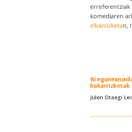
erreferentziak
komediaren arl
elkarrizketa
n, 
Bi egunean mila
bakarrizketak
Julen Otaegi Le