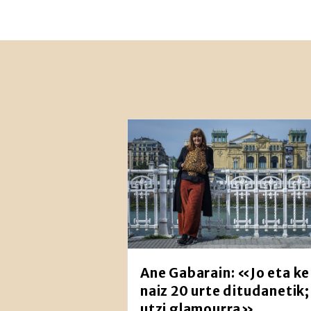
Ane Gabarain: «Jo eta ke 
naiz 20 urte ditudanetik;
utzi glamourra»