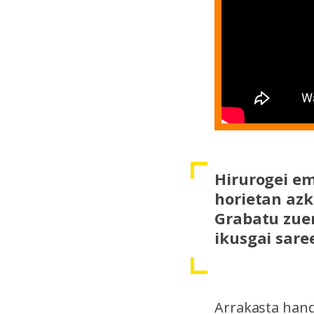
Hirurogei em
horietan azk
Grabatu zuen
ikusgai sare
Arrakasta hand