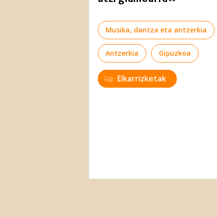
Musika, dantza eta antzerkia
Antzerkia
Gipuzkoa
Elkarrizketak