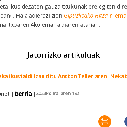
 eta ikus dezaten gauza txukunak ere egiten dir
oan». Hala adierazi zion
Gipuzkoako Hitza
-ri em
martxoaren 4ko emanaldiaren atarian.
Jatorrizko artikuluak
ka ikustaldi izan ditu Antton Telleriaren 'Neka
onet |
|
2023ko irailaren 19a