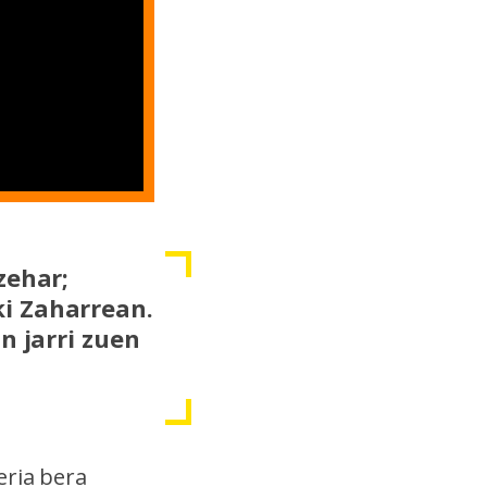
zehar;
i Zaharrean.
n jarri zuen
eria bera