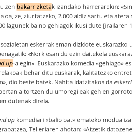
tu zen
bakarrizketa
k izandako harrerarekin: «Sin
 da, ze, ziurtatzeko, 2.000 aldiz sartu eta atera 
0 lagunek baino gehiagok ikusi dute [irailaren 
 sozialetan eskerrak eman dizkiote euskarazko 
enagatik: «Nork esan du ezin daitekela euskara
nd up
-a egin». Euskarazko komedia «gehiago» e
relakoak behar ditu euskarak, kalitatezko entr
n», dio beste batek. Nahita idatzitakoa da
eskerri
bertan aitortzen du umoregileak gehien gorrot
en dutenak direla.
and up
komediari «balio bat» emateko modua iza
rabatzea, Telleriaren ahotan: «Atzetik datozene