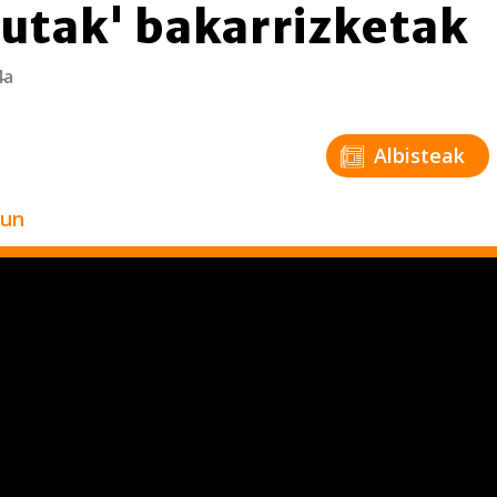
utak' bakarrizketak
4a
Albisteak
zun