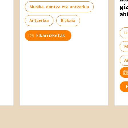
gi
Musika, dantza eta antzerkia
abi
Antzerkia
Bizkaia
L
Elkarrizketak
M
A