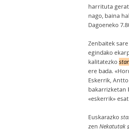
harrituta gera
nago, baina hala
Dagoeneko 7.80
Zenbaitek sare
egindako ekarp
kalitatezko
sta
ere bada. «Hor
Eskerrik, Antto
bakarrizketan 
«eskerrik» esat
Euskarazko
st
zen
Nekatutak
g