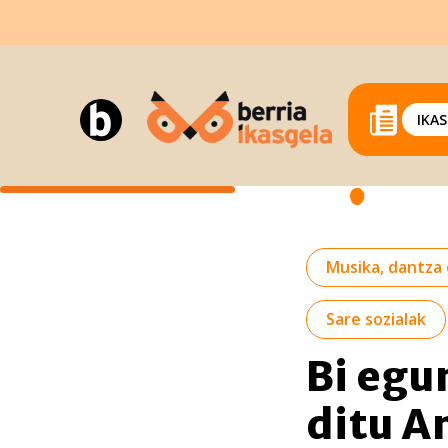
IKA
Musika, dantza 
Sare sozialak
Bi egu
ditu A