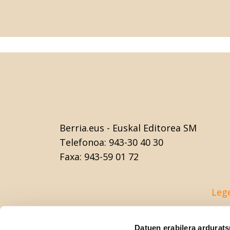
Berria.eus
- Euskal Editorea SM
Telefonoa:
943-30 40 30
Faxa:
943-59 01 72
Leg
Datuen erabilera ardurat