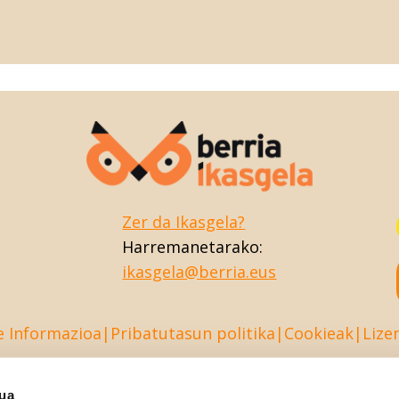
Zer da Ikasgela?
Harremanetarako:
ikasgela@berria.eus
e Informazioa
Pribatutasun politika
Cookieak
Lize
sua