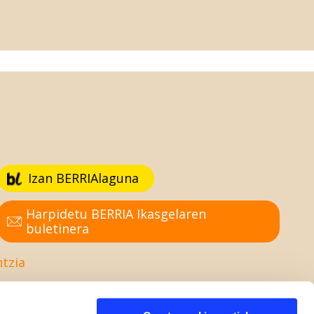
Izan BERRIAlaguna
Harpidetu BERRIA Ikasgelaren
buletinera
ntzia