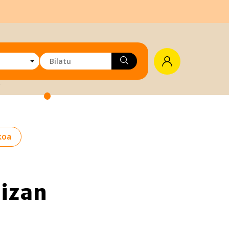
koa
 izan