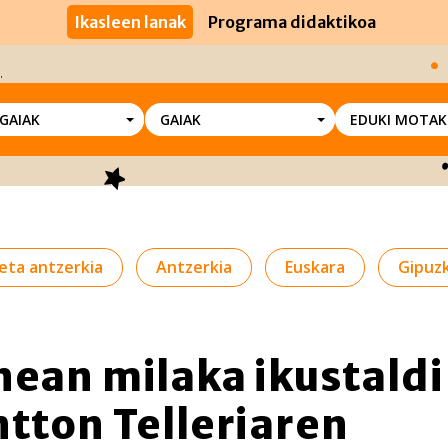
Ikasleen lanak
Programa didaktikoa
SGAIAK
GAIAK
EDUKI MOTAK
eta antzerkia
Antzerkia
Euskara
Gipuz
nean milaka ikustaldi
ntton Telleriaren