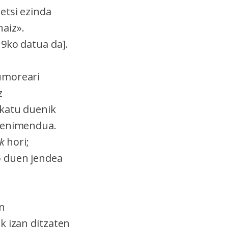
etsi ezinda
naiz».
19ko datua da].
umoreari
z
skatu duenik
etenimendua.
k
hori;
o duen jendea
n
k izan ditzaten