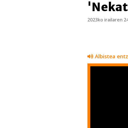
'Nekat
2023ko irailaren 2
Albistea ent