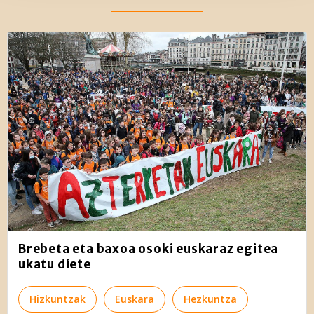
and set your preferences in the
details section
.
Webgune honek cookie propioak eta hirugarrenen cookie-
fitxategiak erabiltzen ditu. Zure esperientzia eta
zerbitzuak hobetzeko asmoz, cookie teknologiaz
baliatzen gara. Ohar hau onartuz gero, teknologia hori
erabiltzeko baimen esplizitua ematen diguzu.
Gehiago
irakurri
Brebeta eta baxoa osoki euskaraz egitea
ukatu diete
Hizkuntzak
Euskara
Hezkuntza