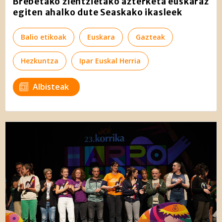
Brebetako zientzietako azterketa euskaraz
egiten ahalko dute Seaskako ikasleek
Balio etikoak
Euskara
Gazteak
Hezkuntza
Ipar Euskal Herria
Albisteak