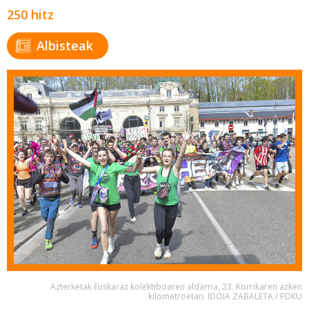
250 hitz
Albisteak
Azterketak Euskaraz kolektiboaren aldarria, 23. Korrikaren azken
kilometroetan. IDOIA ZABALETA / FOKU