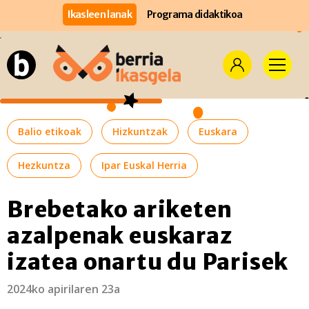
Ikasleen lanak
Programa didaktikoa
Balio etikoak
Hizkuntzak
Euskara
Hezkuntza
Ipar Euskal Herria
Brebetako ariketen
azalpenak euskaraz
izatea onartu du Parisek
2024ko apirilaren 23a