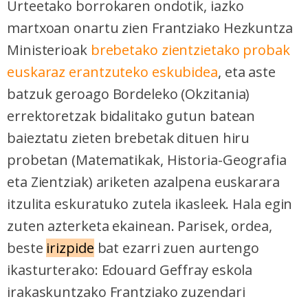
Urteetako borrokaren ondotik, iazko
martxoan onartu zien Frantziako Hezkuntza
Ministerioak
brebetako zientzietako probak
euskaraz erantzuteko eskubidea
, eta aste
batzuk geroago Bordeleko (Okzitania)
errektoretzak bidalitako gutun batean
baieztatu zieten brebetak dituen hiru
probetan (Matematikak, Historia-Geografia
eta Zientziak) ariketen azalpena euskarara
itzulita eskuratuko zutela ikasleek. Hala egin
zuten azterketa ekainean. Parisek, ordea,
beste
irizpide
bat ezarri zuen aurtengo
ikasturterako: Edouard Geffray eskola
irakaskuntzako Frantziako zuzendari