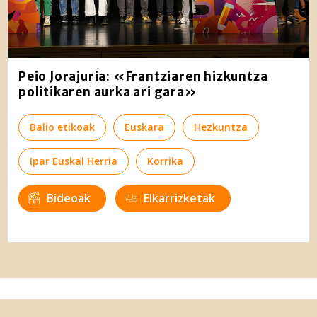
Peio Jorajuria: «Frantziaren hizkuntza
politikaren aurka ari gara»
Balio etikoak
Euskara
Hezkuntza
Ipar Euskal Herria
Korrika
Bideoak
Elkarrizketak