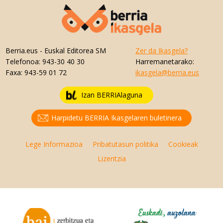
Berria.eus
- Euskal Editorea SM
Zer da Ikasgela?
Telefonoa:
943-30 40 30
Harremanetarako:
Faxa:
943-59 01 72
ikasgela@berria.eus
Izan BERRIAlaguna
Harpidetu BERRIA Ikasgelaren buletinera
Lege Informazioa
Pribatutasun politika
Cookieak
Lizentzia