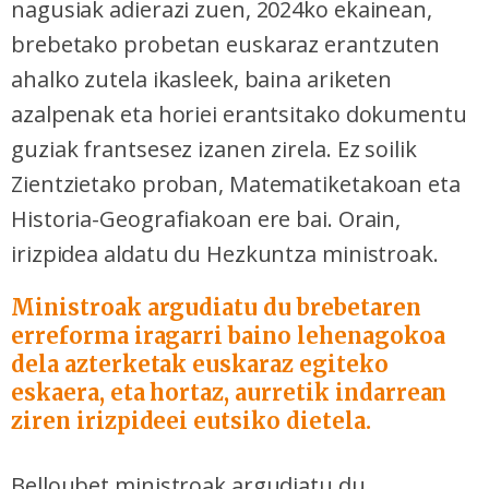
nagusiak adierazi zuen, 2024ko ekainean,
brebetako probetan euskaraz erantzuten
ahalko zutela ikasleek, baina ariketen
azalpenak eta horiei erantsitako dokumentu
guziak frantsesez izanen zirela. Ez soilik
Zientzietako proban, Matematiketakoan eta
Historia-Geografiakoan ere bai. Orain,
irizpidea aldatu du Hezkuntza ministroak.
Ministroak argudiatu du brebetaren
erreforma iragarri baino lehenagokoa
dela azterketak euskaraz egiteko
eskaera, eta hortaz, aurretik indarrean
ziren irizpideei eutsiko dietela.
Belloubet ministroak argudiatu du