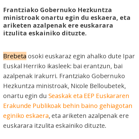
Frantziako Gobernuko Hezkuntza
ministroak onartu egin du eskaera, eta
ariketen azalpenak ere euskarara
itzulita eskainiko dituzte.
Brebeta
osoki euskaraz egin ahalko dute Ipar
Euskal Herriko ikasleek: bai erantzun, bai
azalpenak irakurri. Frantziako Gobernuko
Hezkuntza ministroak, Nicole Belloubetek,
onartu egin du
Seaskak eta EEP Euskararen
Erakunde Publikoak behin baino gehiagotan
eginiko eskaera
, eta ariketen azalpenak ere
euskarara itzulita eskainiko dituzte.