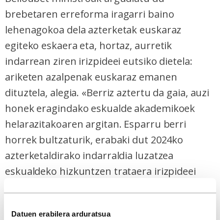
brebetaren erreforma iragarri baino
lehenagokoa dela azterketak euskaraz
egiteko eskaera eta, hortaz, aurretik
indarrean ziren irizpideei eutsiko dietela:
ariketen azalpenak euskaraz emanen
dituztela, alegia. «Berriz aztertu da gaia, auzi
honek eragindako eskualde akademikoek
helarazitakoaren argitan. Esparru berri
horrek bultzaturik, erabaki dut 2024ko
azterketaldirako indarraldia luzatzea
eskualdeko hizkuntzen trataera irizpideei
brebetako gaietan eta itzulpenetan, helburu
izanik ebaluazio
Datuen erabilera arduratsua
esparruaren
egonkortasun
ari eustea egungo