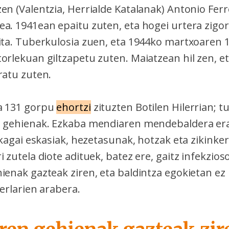
en (Valentzia, Herrialde Katalanak) Antonio Fer
ea. 1941ean epaitu zuten, eta hogei urtera zigo
zita. Tuberkulosia zuen, eta 1944ko martxoaren 
orlekuan giltzapetu zuten. Maiatzean hil zen, et
ratu zuten.
a 131 gorpu
ehortzi
zituzten Botilen Hilerrian; t
n gehienak. Ezkaba mendiaren mendebaldera era
likagai eskasiak, hezetasunak, hotzak eta zikinke
i zutela diote adituek, batez ere, gaitz infekzio
ienak gazteak ziren, eta baldintza egokietan ez
kerlarien arabera.