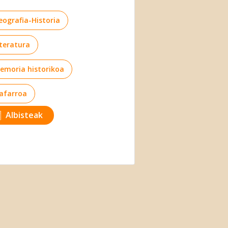
eografia-Historia
iteratura
emoria historikoa
afarroa
Albisteak