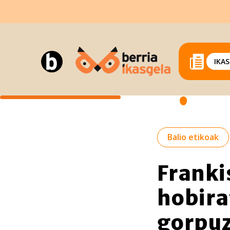
IKA
Balio etikoak
Frank
hobira
gorpuz