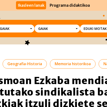
Ikasleen lanak
Programa didaktikoa
SGAIAK
GAIAK
EDUKI MOTAK
Geografia-Historia
Memoria historikoa
N
ismoan Ezkaba mendi
tutako sindikalista b
kiak itzuli dizkiete s