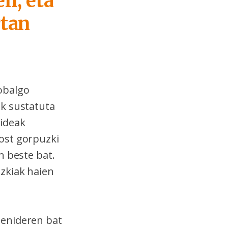
n, eta
rtan
obalgo
ak sustatuta
nideak
ost gorpuzki
n beste bat.
zkiak haien
senideren bat