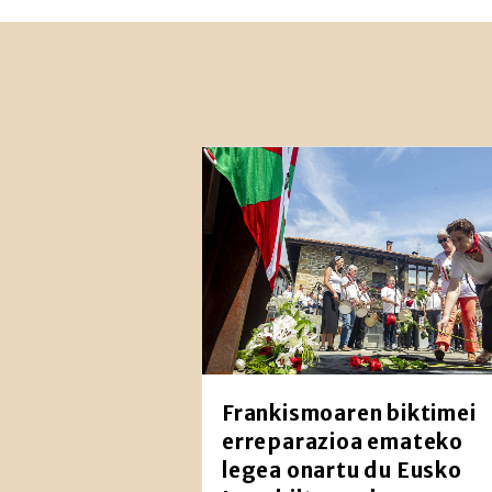
Frankismoaren biktimei
erreparazioa emateko
legea onartu du Eusko