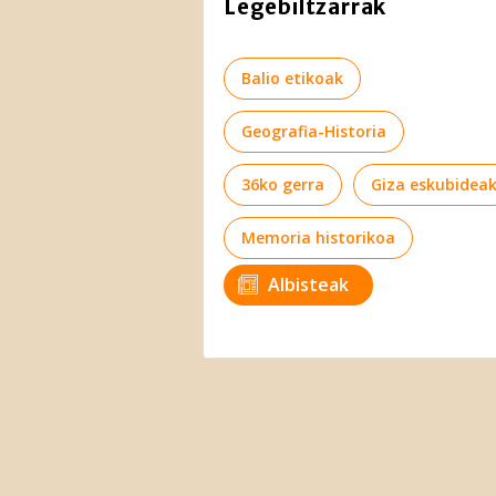
Legebiltzarrak
Balio etikoak
Geografia-Historia
36ko gerra
Giza eskubidea
Memoria historikoa
Albisteak