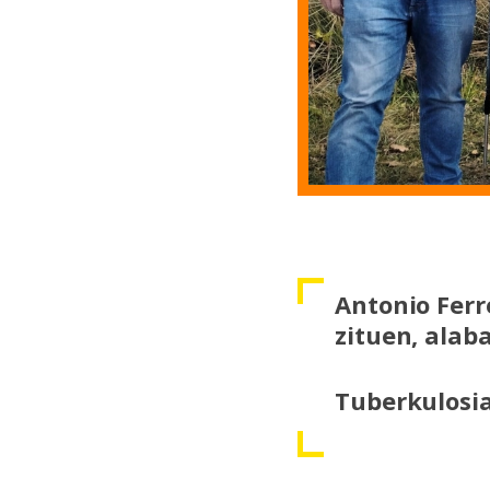
Antonio Ferr
zituen, alab
Tuberkulosia