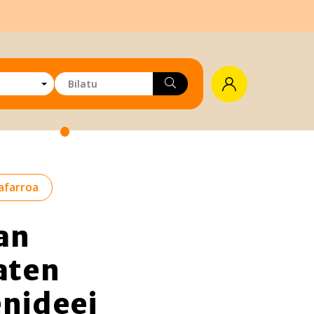
afarroa
an
aten
enideei