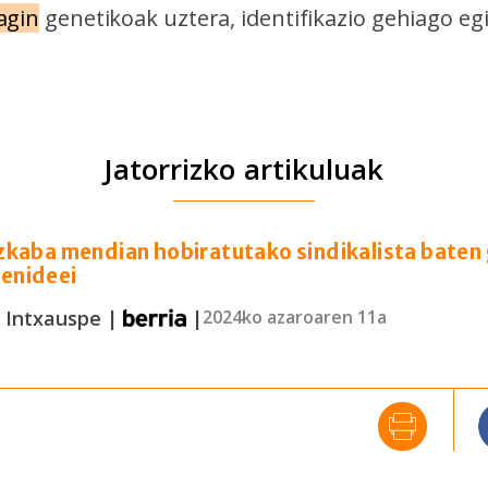
agin
genetikoak uztera, identifikazio gehiago egi
Jatorrizko artikuluak
kaba mendian hobiratutako sindikalista baten
senideei
e Intxauspe |
|
2024ko azaroaren 11a