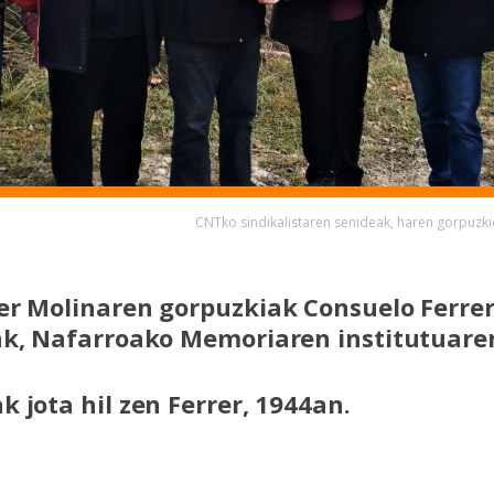
CNTko sindikalistaren senideak, haren gorpu
er Molinaren gorpuzkiak Consuelo Ferrer
ak, Nafarroako Memoriaren institutuaren
k jota hil zen Ferrer, 1944an.