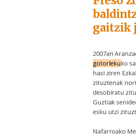
Preso z
baldint
gaitzik 
2007an Aranzad
gotorleku
ko sa
hasi ziren Ezk
zituztenak nor
desobiratu zitu
Guztiak senide
esku utzi zituz
Nafarroako Mem