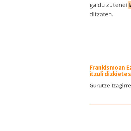
galdu zutenei
l
ditzaten.
Frankismoan Ez
itzuli dizkiete 
Gurutze Izagirr