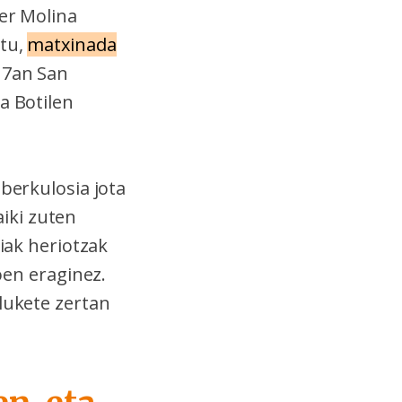
rer Molina
rtu,
matxinada
17an San
a Botilen
uberkulosia jota
iki zuten
riak heriotzak
soen eraginez.
 lukete zertan