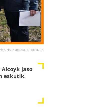
zkiekin. NAFARROAKO GOBERNUA
 Alcoyk jaso
 eskutik.