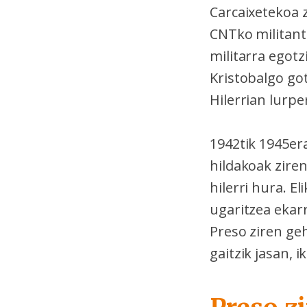
Carcaixetekoa z
CNTko militant
militarra egot
Kristobalgo got
Hilerrian lurpe
1942tik 1945er
hildakoak zire
hilerri hura. E
ugaritzea ekarr
Preso ziren geh
gaitzik jasan, i