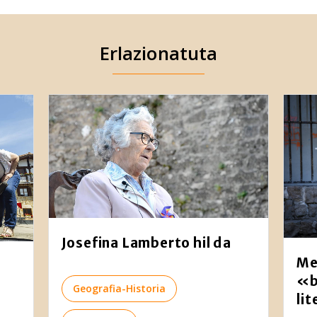
Erlazionatuta
Josefina Lamberto hil da
Me
«b
Geografia-Historia
li