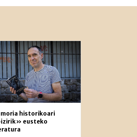
moria historikoari
izirik» eusteko
teratura