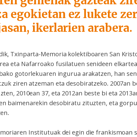
iren gehienak gazteak zire
za egokietan ez lukete ze
jasan, ikerlarien arabera.
ik, Txinparta-Memoria kolektiboaren San Krist
rea eta Nafarroako fusilatuen senideen elkarte
abako gotorlekuaren ingurua arakatzen, han se
tzuk ziren atzeman eta desobiratzeko. 2007an b
zten, 2010ean 37, eta 2012an beste bi eta 2013a
en baimenarekin desobiratu zituzten, eta gorpu
ten.
oriaren Institutuak dei egin die frankismoan 