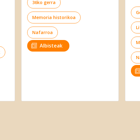
36ko gerra
G
Memoria historikoa
L
Nafarroa
M
Albisteak
k
N