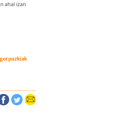
n ahal izan
 gorpuzkiak