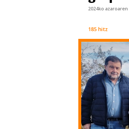
2024ko azaroaren
185 hitz