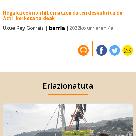
Hegaluzeek non hibernatzen duten deskubritu du
Azti ikerketa taldeak
Uxue Rey Gorraiz |
|
2022ko urriaren 4a
Erlazionatuta