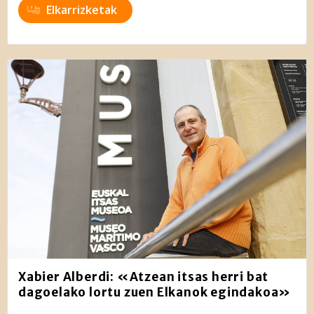
Elkarrizketak
Xabier Alberdi: «Atzean itsas herri bat
dagoelako lortu zuen Elkanok egindakoa»