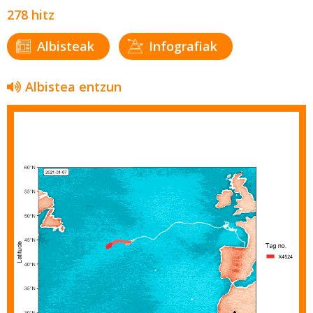
278 hitz
Albisteak
Infografiak
Albistea entzun