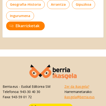
Geografia-Historia
Arrantza
Gipuzkoa
Ingurumena
Elkarrizketak
Berria.eus
- Euskal Editorea SM
Zer da Ikasgela?
Telefonoa:
943-30 40 30
Harremanetarako:
Faxa:
943-59 01 72
ikasgela@berria.eus