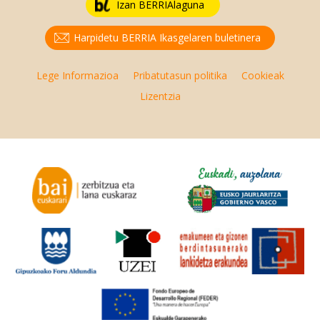
Izan BERRIAlaguna
Harpidetu BERRIA Ikasgelaren buletinera
Lege Informazioa
Pribatutasun politika
Cookieak
Lizentzia