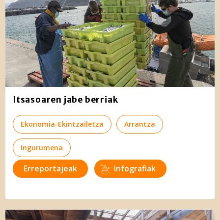
Itsasoaren jabe berriak
Ekonomia-Ekintzailetza
Arrantza
Ingurumena
Erreportajeak
Infografiak