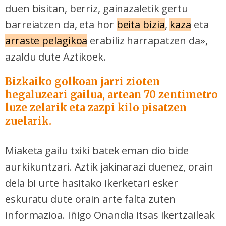
duen bisitan, berriz, gainazaletik gertu
barreiatzen da, eta hor
beita bizia
,
kaza
eta
arraste pelagikoa
erabiliz harrapatzen da»,
azaldu dute Aztikoek.
Bizkaiko golkoan jarri zioten
hegaluzeari gailua, artean 70 zentimetro
luze zelarik eta zazpi kilo pisatzen
zuelarik.
Miaketa gailu txiki batek eman dio bide
aurkikuntzari. Aztik jakinarazi duenez, orain
dela bi urte hasitako ikerketari esker
eskuratu dute orain arte falta zuten
informazioa. Iñigo Onandia itsas ikertzaileak