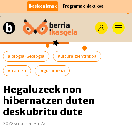
Ikasleen lanak
Programa didaktikoa
Biologia-Geologia
Kultura zientifikoa
Arrantza
Ingurumena
Hegaluzeek non
hibernatzen duten
deskubritu dute
2022ko urriaren 7a