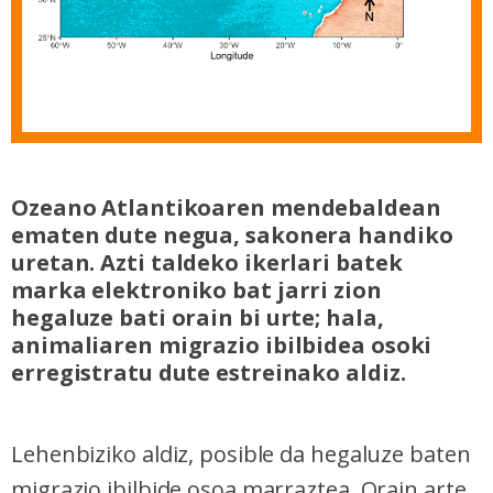
Ozeano Atlantikoaren mendebaldean
ematen dute negua, sakonera handiko
uretan. Azti taldeko ikerlari batek
marka elektroniko bat jarri zion
hegaluze bati orain bi urte; hala,
animaliaren migrazio ibilbidea osoki
erregistratu dute estreinako aldiz.
Lehenbiziko aldiz, posible da hegaluze baten
migrazio ibilbide osoa marraztea. Orain arte,