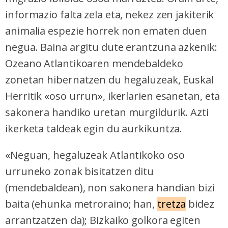
informazio falta zela eta, nekez zen jakiterik
animalia espezie horrek non ematen duen
negua. Baina argitu dute erantzuna azkenik:
Ozeano Atlantikoaren mendebaldeko
zonetan hibernatzen du hegaluzeak, Euskal
Herritik «oso urrun», ikerlarien esanetan, eta
sakonera handiko uretan murgildurik. Azti
ikerketa taldeak egin du aurkikuntza.
«Neguan, hegaluzeak Atlantikoko oso
urruneko zonak bisitatzen ditu
(mendebaldean), non sakonera handian bizi
baita (ehunka metroraino; han,
tretza
bidez
arrantzatzen da); Bizkaiko golkora egiten