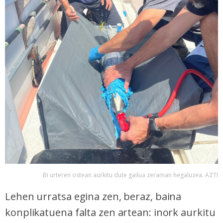
Bi urteren ostean aurkitu dute gailua zeraman hegaluzea. AZTI
Lehen urratsa egina zen, beraz, baina
konplikatuena falta zen artean: inork aurkitu