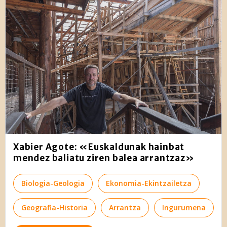
Xabier Agote: «Euskaldunak hainbat
mendez baliatu ziren balea arrantzaz»
Biologia-Geologia
Ekonomia-Ekintzailetza
Geografia-Historia
Arrantza
Ingurumena