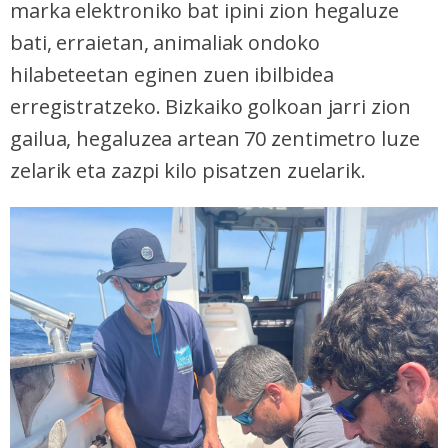
marka elektroniko bat ipini zion hegaluze
bati, erraietan, animaliak ondoko
hilabeteetan eginen zuen ibilbidea
erregistratzeko. Bizkaiko golkoan jarri zion
gailua, hegaluzea artean 70 zentimetro luze
zelarik eta zazpi kilo pisatzen zuelarik.